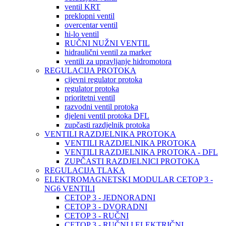
ventil KRT
preklopni ventil
overcentar ventil
hi-lo ventil
RUČNI NUŽNI VENTIL
hidraulični ventil za marker
ventili za upravljanje hidromotora
REGULACIJA PROTOKA
cijevni regulator protoka
regulator protoka
prioritetni ventil
razvodni ventil protoka
djeleni ventil protoka DFL
zupčasti razdjelnik protoka
VENTILI RAZDJELNIKA PROTOKA
VENTILI RAZDJELNIKA PROTOKA
VENTILI RAZDJELNIKA PROTOKA - DFL
ZUPČASTI RAZDJELNICI PROTOKA
REGULACIJA TLAKA
ELEKTROMAGNETSKI MODULAR CETOP 3 -
NG6 VENTILI
CETOP 3 - JEDNORADNI
CETOP 3 - DVORADNI
CETOP 3 - RUČNI
CETOP 3 - RUČNI I ELEKTRIČNI