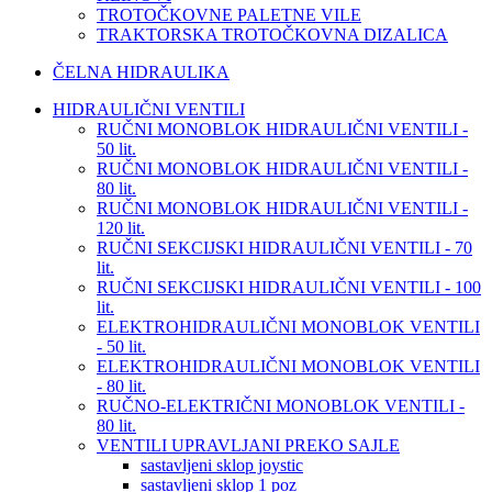
TROTOČKOVNE PALETNE VILE
TRAKTORSKA TROTOČKOVNA DIZALICA
ČELNA HIDRAULIKA
HIDRAULIČNI VENTILI
RUČNI MONOBLOK HIDRAULIČNI VENTILI -
50 lit.
RUČNI MONOBLOK HIDRAULIČNI VENTILI -
80 lit.
RUČNI MONOBLOK HIDRAULIČNI VENTILI -
120 lit.
RUČNI SEKCIJSKI HIDRAULIČNI VENTILI - 70
lit.
RUČNI SEKCIJSKI HIDRAULIČNI VENTILI - 100
lit.
ELEKTROHIDRAULIČNI MONOBLOK VENTILI
- 50 lit.
ELEKTROHIDRAULIČNI MONOBLOK VENTILI
- 80 lit.
RUČNO-ELEKTRIČNI MONOBLOK VENTILI -
80 lit.
VENTILI UPRAVLJANI PREKO SAJLE
sastavljeni sklop joystic
sastavljeni sklop 1 poz