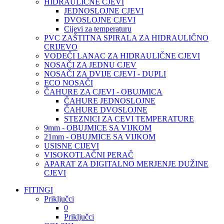
HIDRAULIČNE CJEVI
JEDNOSLOJNE CJEVI
DVOSLOJNE CJEVI
Cijevi za temperaturu
PVC ZAŠTITNA SPIRALA ZA HIDRAULIČNO
CRIJEVO
VODEČI LANAC ZA HIDRAULIČNE CJEVI
NOSAČI ZA JEDNU CJEV
NOSAČI ZA DVIJE CJEVI - DUPLI
ECO NOSAČI
ČAHURE ZA CJEVI - OBUJMICA
ČAHURE JEDNOSLOJNE
ČAHURE DVOSLOJNE
STEZNICI ZA CEVI TEMPERATURE
9mm - OBUJMICE SA VIJKOM
21mm - OBUJMICE SA VIJKOM
USISNE CIJEVI
VISOKOTLAČNI PERAČ
APARAT ZA DIGITALNO MERJENJE DUŽINE
CJEVI
FITINGI
Priključci
0
Priključci