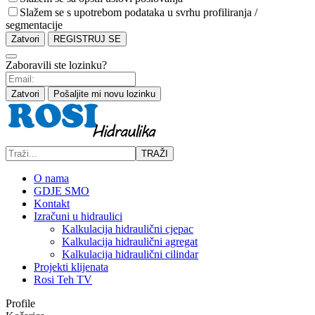
Slažem se s upotrebom podataka u svrhu profiliranja /
segmentacije
Zatvori
REGISTRUJ SE
Zaboravili ste lozinku?
Zatvori
Pošaljite mi novu lozinku
TRAŽI
O nama
GDJE SMO
Kontakt
Izračuni u hidraulici
Kalkulacija hidraulični cjepac
Kalkulacija hidraulični agregat
Kalkulacija hidraulični cilindar
Projekti klijenata
Rosi Teh TV
Profile