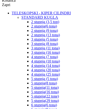
Košarica
Zapri
TELESKOPSKI - KIPER CILINDRI
STANDARD KUGLA
2 stupnja (3,5 ton)
2 stupnja(6 tona)
2 stupnja (9 tona)
2 stupnja (13 tona)
3 stupnja (5 tona)
3 stupnja (8 tona)
3 stupnja (11 tona)
3 stupnja (16 tona)
4 stupnja (7 tona)
4 stupnja (10 tona)
4 stupnja (14 tona)
4 stupnja (20 tona)
4 stupnja (25 tona)
5 stupnja (5 tona)
5 stupnja(8 tona)
5 stupnja(11 tona)
5 stupnja(16 tona)
5 stupnja(22 tone)
5 stupnja(29 tona)
6 stupnja(6 tona)