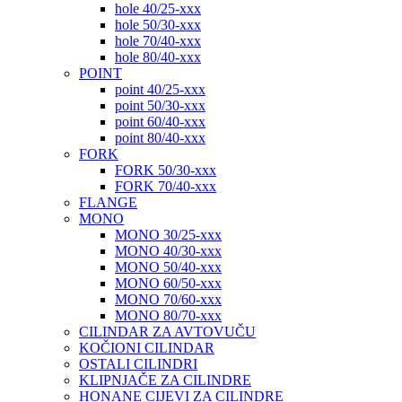
hole 40/25-xxx
hole 50/30-xxx
hole 70/40-xxx
hole 80/40-xxx
POINT
point 40/25-xxx
point 50/30-xxx
point 60/40-xxx
point 80/40-xxx
FORK
FORK 50/30-xxx
FORK 70/40-xxx
FLANGE
MONO
MONO 30/25-xxx
MONO 40/30-xxx
MONO 50/40-xxx
MONO 60/50-xxx
MONO 70/60-xxx
MONO 80/70-xxx
CILINDAR ZA AVTOVUČU
KOČIONI CILINDAR
OSTALI CILINDRI
KLIPNJAČE ZA CILINDRE
HONANE CIJEVI ZA CILINDRE