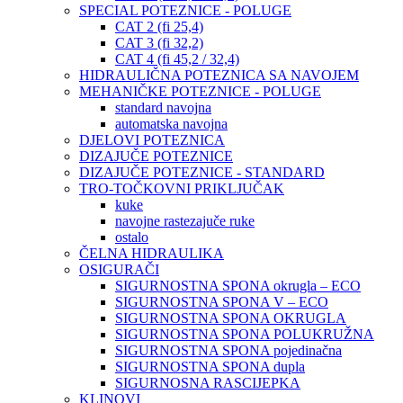
SPECIAL POTEZNICE - POLUGE
CAT 2 (fi 25,4)
CAT 3 (fi 32,2)
CAT 4 (fi 45,2 / 32,4)
HIDRAULIČNA POTEZNICA SA NAVOJEM
MEHANIČKE POTEZNICE - POLUGE
standard navojna
automatska navojna
DJELOVI POTEZNICA
DIZAJUČE POTEZNICE
DIZAJUČE POTEZNICE - STANDARD
TRO-TOČKOVNI PRIKLJUČAK
kuke
navojne rastezajuče ruke
ostalo
ČELNA HIDRAULIKA
OSIGURAČI
SIGURNOSTNA SPONA okrugla – ECO
SIGURNOSTNA SPONA V – ECO
SIGURNOSTNA SPONA OKRUGLA
SIGURNOSTNA SPONA POLUKRUŽNA
SIGURNOSTNA SPONA pojedinačna
SIGURNOSTNA SPONA dupla
SIGURNOSNA RASCIJEPKA
KLINOVI