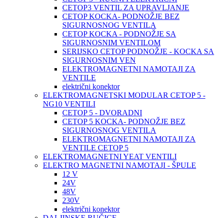
CETOP3 VENTIL ZA UPRAVLJANJE
CETOP KOCKA- PODNOŽJE BEZ
SIGURNOSNOG VENTILA
CETOP KOCKA - PODNOŽJE SA
SIGURNOSNIM VENTILOM
SERIJSKO CETOP PODNOŽJE - KOCKA SA
SIGURNOSNIM VEN
ELEKTROMAGNETNI NAMOTAJI ZA
VENTILE
električni konektor
ELEKTROMAGNETSKI MODULAR CETOP 5 -
NG10 VENTILI
CETOP 5 - DVORADNI
CETOP 5 KOCKA- PODNOŽJE BEZ
SIGURNOSNOG VENTILA
ELEKTROMAGNETNI NAMOTAJI ZA
VENTILE CETOP 5
ELEKTROMAGNETNI YEAT VENTILI
ELEKTRO MAGNETNI NAMOTAJI - ŠPULE
12 V
24V
48V
230V
električni konektor
DALJINSKE RUČICE