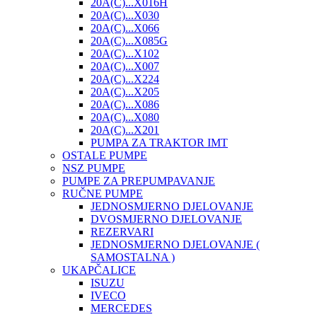
20A(C)...X016H
20A(C)...X030
20A(C)...X066
20A(C)...X085G
20A(C)...X102
20A(C)...X007
20A(C)...X224
20A(C)...X205
20A(C)...X086
20A(C)...X080
20A(C)...X201
PUMPA ZA TRAKTOR IMT
OSTALE PUMPE
NSZ PUMPE
PUMPE ZA PREPUMPAVANJE
RUČNE PUMPE
JEDNOSMJERNO DJELOVANJE
DVOSMJERNO DJELOVANJE
REZERVARI
JEDNOSMJERNO DJELOVANJE (
SAMOSTALNA )
UKAPČALICE
ISUZU
IVECO
MERCEDES