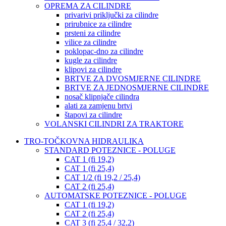
OPREMA ZA CILINDRE
privarivi priključki za cilindre
prirubnice za cilindre
prsteni za cilindre
vilice za cilindre
poklopac-dno za cilindre
kugle za cilindre
klipovi za cilindre
BRTVE ZA DVOSMJERNE CILINDRE
BRTVE ZA JEDNOSMJERNE CILINDRE
nosač klipnjače cilindra
alati za zamjenu brtvi
štapovi za cilindre
VOLANSKI CILINDRI ZA TRAKTORE
TRO-TOČKOVNA HIDRAULIKA
STANDARD POTEZNICE - POLUGE
CAT 1 (fi 19,2)
CAT 1 (fi 25,4)
CAT 1/2 (fi 19,2 / 25,4)
CAT 2 (fi 25,4)
AUTOMATSKE POTEZNICE - POLUGE
CAT 1 (fi 19,2)
CAT 2 (fi 25,4)
CAT 3 (fi 25,4 / 32,2)