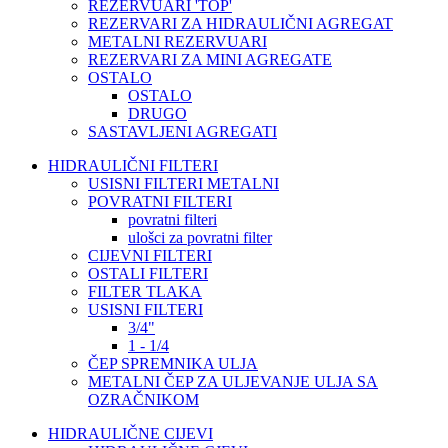
REZERVUARI 'TOP'
REZERVARI ZA HIDRAULIČNI AGREGAT
METALNI REZERVUARI
REZERVARI ZA MINI AGREGATE
OSTALO
OSTALO
DRUGO
SASTAVLJENI AGREGATI
HIDRAULIČNI FILTERI
USISNI FILTERI METALNI
POVRATNI FILTERI
povratni filteri
ulošci za povratni filter
CIJEVNI FILTERI
OSTALI FILTERI
FILTER TLAKA
USISNI FILTERI
3/4"
1 - 1/4
ČEP SPREMNIKA ULJA
METALNI ČEP ZA ULJEVANJE ULJA SA
OZRAČNIKOM
HIDRAULIČNE CIJEVI