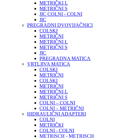
METRIČKI L
METRIČNI S
JIC COLNI - COLNI
JIC
PREGRADNI DVOVIJAČNICI
COLSKI
METRIČNI
METRIČNI L
METRIČNI S
JIC
PREGRADNA MATICA
VRTLJIVA MATICA
COLSKI
METRIČNI
COLSKI
METRIČNI
METRIČNI L
METRIČNI S
COLNI – COLNI
COLNI – METRIČNI
HIDRAULIČNI ADAPTERI
COLNI
METRIČKI
COLNI - COLNI
METRISCH - METRISCH