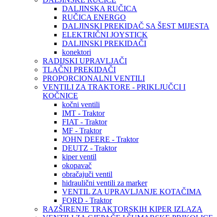
DALJINSKA RUČICA
RUČICA ENERGO
DALJINSKI PREKIDAČ SA ŠEST MIJESTA
ELEKTRIČNI JOYSTICK
DALJINSKI PREKIDAČI
konektori
RADIJSKI UPRAVLJAČI
TLAČNI PREKIDAČI
PROPORCIONALNI VENTILI
VENTILI ZA TRAKTORE - PRIKLJUČCI I
KOČNICE
kočni ventili
IMT - Traktor
FIAT - Traktor
MF - Traktor
JOHN DEERE - Traktor
DEUTZ - Traktor
kiper ventil
okopavač
obračajuči ventil
hidraulični ventili za marker
VENTIL ZA UPRAVLJANJE KOTAČIMA
FORD - Traktor
RAZŠIRENJE TRAKTORSKIH KIPER IZLAZA