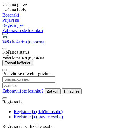
vsebina glave
vsebina body
Bosanski
Prijavi se
Registruj se
Zaboravili ste lozinku?
Vaša košarica je prazna
Košarica status
Vaša košarica je prazna
Zatvori košaricu
Prijavite se u web trgovinu
Zaboravili ste lozinku?
Zatvori
Prijavi se
Registracija
Registracija (fizičke osobe)
Registracija (pravne osobe)
Registracija za fizičke osobe