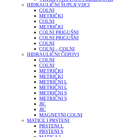
HIDRAULIČNI ŠUPLJI VIJCI
COLNI
METRIČKI
COLNI
METRIČKI
COLNI PRIGUŠNI
COLNI PRIGUŠNI
COLNI
COLNI – COLNI
HIDRAULIČNI ČEPOVI
COLNI
COLNI
METRIČKI
METRIČKI
METRIČNI L
METRIČNI L
METRIČNI S
METRIČNI S
JIC
JIC
MAGNETNI COLNI
MATICE I PRSTENI
PRSTENI L
PRSTENI S
MATICA L