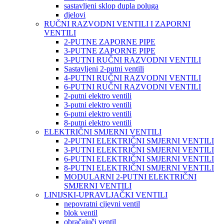
sastavljeni sklop dupla poluga
djelovi
RUČNI RAZVODNI VENTILI I ZAPORNI
VENTILI
2-PUTNE ZAPORNE PIPE
3-PUTNE ZAPORNE PIPE
3-PUTNI RUČNI RAZVODNI VENTILI
Sastavljeni 2-putni ventili
4-PUTNI RUČNI RAZVODNI VENTILI
6-PUTNI RUČNI RAZVODNI VENTILI
2-putni elektro ventili
3-putni elektro ventili
6-putni elektro ventili
8-putni elektro ventili
ELEKTRIČNI SMJERNI VENTILI
2-PUTNI ELEKTRIČNI SMJERNI VENTILI
3-PUTNI ELEKTRIČNI SMJERNI VENTILI
6-PUTNI ELEKTRIČNI SMJERNI VENTILI
8-PUTNI ELEKTRIČNI SMJERNI VENTILI
MODULARNI 2-PUTNI ELEKTRIČNI
SMJERNI VENTILI
LINIJSKI-UPRAVLJAČKI VENTILI
nepovratni cijevni ventil
blok ventil
obračajuči ventil