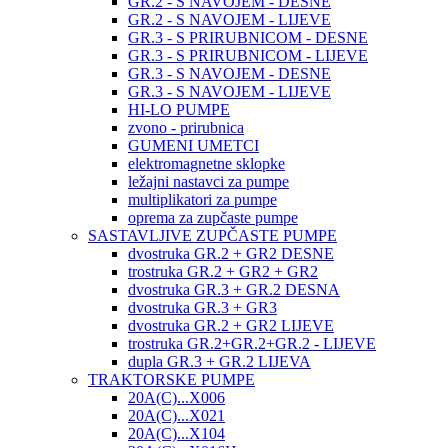
GR.2 - S NAVOJEM - DESNE
GR.2 - S NAVOJEM - LIJEVE
GR.3 - S PRIRUBNICOM - DESNE
GR.3 - S PRIRUBNICOM - LIJEVE
GR.3 - S NAVOJEM - DESNE
GR.3 - S NAVOJEM - LIJEVE
HI-LO PUMPE
zvono - prirubnica
GUMENI UMETCI
elektromagnetne sklopke
ležajni nastavci za pumpe
multiplikatori za pumpe
oprema za zupčaste pumpe
SASTAVLJIVE ZUPČASTE PUMPE
dvostruka GR.2 + GR2 DESNE
trostruka GR.2 + GR2 + GR2
dvostruka GR.3 + GR.2 DESNA
dvostruka GR.3 + GR3
dvostruka GR.2 + GR2 LIJEVE
trostruka GR.2+GR.2+GR.2 - LIJEVE
dupla GR.3 + GR.2 LIJEVA
TRAKTORSKE PUMPE
20A(C)...X006
20A(C)...X021
20A(C)...X104