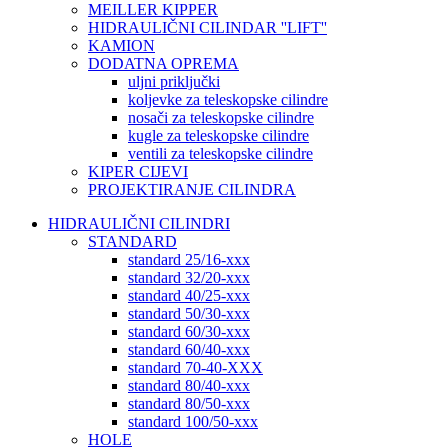
MEILLER KIPPER
HIDRAULIČNI CILINDAR ''LIFT''
KAMION
DODATNA OPREMA
uljni priključki
koljevke za teleskopske cilindre
nosači za teleskopske cilindre
kugle za teleskopske cilindre
ventili za teleskopske cilindre
KIPER CIJEVI
PROJEKTIRANJE CILINDRA
HIDRAULIČNI CILINDRI
STANDARD
standard 25/16-xxx
standard 32/20-xxx
standard 40/25-xxx
standard 50/30-xxx
standard 60/30-xxx
standard 60/40-xxx
standard 70-40-XXX
standard 80/40-xxx
standard 80/50-xxx
standard 100/50-xxx
HOLE