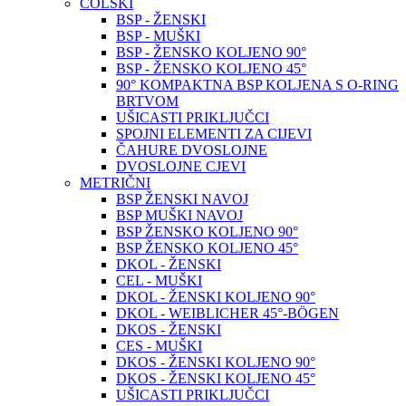
COLSKI
BSP - ŽENSKI
BSP - MUŠKI
BSP - ŽENSKO KOLJENO 90°
BSP - ŽENSKO KOLJENO 45°
90° KOMPAKTNA BSP KOLJENA S O-RING
BRTVOM
UŠICASTI PRIKLJUČCI
SPOJNI ELEMENTI ZA CIJEVI
ČAHURE DVOSLOJNE
DVOSLOJNE CJEVI
METRIČNI
BSP ŽENSKI NAVOJ
BSP MUŠKI NAVOJ
BSP ŽENSKO KOLJENO 90°
BSP ŽENSKO KOLJENO 45°
DKOL - ŽENSKI
CEL - MUŠKI
DKOL - ŽENSKI KOLJENO 90°
DKOL - WEIBLICHER 45°-BÖGEN
DKOS - ŽENSKI
CES - MUŠKI
DKOS - ŽENSKI KOLJENO 90°
DKOS - ŽENSKI KOLJENO 45°
UŠICASTI PRIKLJUČCI