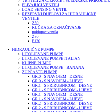
VENTILI ZA CJEPAČE I ŠUMARSKE PRIKOLICE
PLIVAJUČI VENTILI
LOAD SENSING VENTIL
REZERVNI DIJELOVI ZA HIDRAULIČNE
VENTILE
Z50
RUČKA ZA OZNAČIVANJE
poklopac ventila
Z80
P120
HIDRAULIČNE PUMPE
LITOLJEVANE PUMPE
LITOLJEVANE PUMPE ITALIAN
KLIPNE PUMPE
LITOLJEVANE PUMPE - BANANA
ZUPČASTE PUMPE
GR.0 - S NAVOJEM - DESNE
GR.0 - S NAVOJEM - LIJEVE
GR.1 - S PRIRUBNICOM - DESNE
GR.1 - S PRIRUBNICOM - LIJEVE
GR.1 - S NAVOJEM - DESNE
GR.1 - S NAVOJEM - LIJEVE
GR.2 - S PRIRUBNICOM - DESNE
GR.2 - S PRIRUBNICOM - LIJEVE