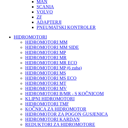
MAN
SCANIA
VOLVO
ZF
ADAPTERJI
PNEUMATSKI KONTROLER
HIDROMOTORI
HIDROMOTORI MM
HIDROMOTORI MM SIDE
HIDROMOTORI MP
HIDROMOTORI MR
HIDROMOTORI MR ECO
HIDROMOTORI MP (6 zuba)
HIDROMOTORI MS
HIDROMOTORI MS ECO
HIDROMOTORI MT
HIDROMOTORI MV
HIDROMOTORI B/MR - S KOČNICOM
KLIPNI HIDROMOTORI
HIDROMOTORI TMF
KOČNICA ZA HIDROMOTOR
HIDROMOTOR ZA POGON GUSJENICA
HIDROMOTORI KARDAN
REDUKTORI ZA HIDROMOTORE