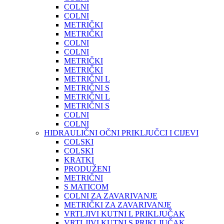
COLNI
COLNI
METRIČKI
METRIČKI
COLNI
COLNI
METRIČKI
METRIČKI
METRIČNI L
METRIČNI S
METRIČNI L
METRIČNI S
COLNI
COLNI
HIDRAULIČNI OČNI PRIKLJUČCI I CIJEVI
COLSKI
COLSKI
KRATKI
PRODUŽENI
METRIČNI
S MATICOM
COLNI ZA ZAVARIVANJE
METRIČKI ZA ZAVARIVANJE
VRTLJIVI KUTNI L PRIKLJUČAK
VRTLJIVI KUTNI S PRIKLJUČAK