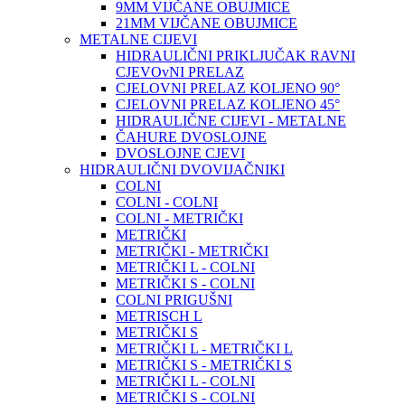
9MM VIJČANE OBUJMICE
21MM VIJČANE OBUJMICE
METALNE CIJEVI
HIDRAULIČNI PRIKLJUČAK RAVNI
CJEVOvNI PRELAZ
CJELOVNI PRELAZ KOLJENO 90°
CJELOVNI PRELAZ KOLJENO 45°
HIDRAULIČNE CIJEVI - METALNE
ČAHURE DVOSLOJNE
DVOSLOJNE CJEVI
HIDRAULIČNI DVOVIJAČNIKI
COLNI
COLNI - COLNI
COLNI - METRIČKI
METRIČKI
METRIČKI - METRIČKI
METRIČKI L - COLNI
METRIČKI S - COLNI
COLNI PRIGUŠNI
METRISCH L
METRIČKI S
METRIČKI L - METRIČKI L
METRIČKI S - METRIČKI S
METRIČKI L - COLNI
METRIČKI S - COLNI