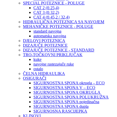
SPECIAL POTEZNICE - POLUGE
CAT 2 (fi 25,4)
CAT 3 (fi 32,2)
CAT 4 (fi 45,2 / 32,4)
HIDRAULIČNA POTEZNICA SA NAVOJEM
MEHANIČKE POTEZNICE - POLUGE
standard navojna
automatska navojna
DJELOVI POTEZNICA
DIZAJUČE POTEZNICE
DIZAJUČE POTEZNICE - STANDARD
TRO-TOČKOVNI PRIKLJUČAK
kuke
navojne rastezajuče ruke
ostalo
ČELNA HIDRAULIKA
OSIGURAČI
SIGURNOSTNA SPONA okrugla – ECO
SIGURNOSTNA SPONA V – ECO
SIGURNOSTNA SPONA OKRUGLA
SIGURNOSTNA SPONA POLUKRUŽNA
SIGURNOSTNA SPONA pojedinačna
SIGURNOSTNA SPONA dupla
SIGURNOSNA RASCIJEPKA
KLINOVI