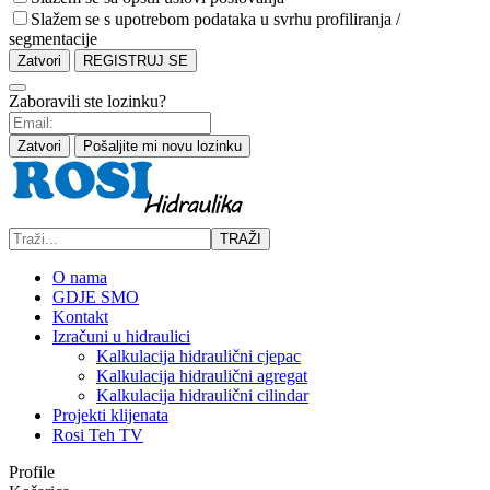
Slažem se s upotrebom podataka u svrhu profiliranja /
segmentacije
Zatvori
REGISTRUJ SE
Zaboravili ste lozinku?
Zatvori
Pošaljite mi novu lozinku
TRAŽI
O nama
GDJE SMO
Kontakt
Izračuni u hidraulici
Kalkulacija hidraulični cjepac
Kalkulacija hidraulični agregat
Kalkulacija hidraulični cilindar
Projekti klijenata
Rosi Teh TV
Profile