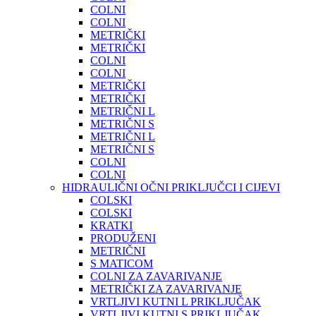
COLNI
COLNI
METRIČKI
METRIČKI
COLNI
COLNI
METRIČKI
METRIČKI
METRIČNI L
METRIČNI S
METRIČNI L
METRIČNI S
COLNI
COLNI
HIDRAULIČNI OČNI PRIKLJUČCI I CIJEVI
COLSKI
COLSKI
KRATKI
PRODUŽENI
METRIČNI
S MATICOM
COLNI ZA ZAVARIVANJE
METRIČKI ZA ZAVARIVANJE
VRTLJIVI KUTNI L PRIKLJUČAK
VRTLJIVI KUTNI S PRIKLJUČAK