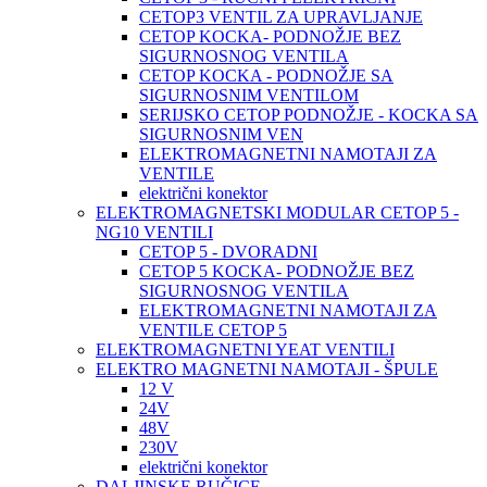
CETOP3 VENTIL ZA UPRAVLJANJE
CETOP KOCKA- PODNOŽJE BEZ
SIGURNOSNOG VENTILA
CETOP KOCKA - PODNOŽJE SA
SIGURNOSNIM VENTILOM
SERIJSKO CETOP PODNOŽJE - KOCKA SA
SIGURNOSNIM VEN
ELEKTROMAGNETNI NAMOTAJI ZA
VENTILE
električni konektor
ELEKTROMAGNETSKI MODULAR CETOP 5 -
NG10 VENTILI
CETOP 5 - DVORADNI
CETOP 5 KOCKA- PODNOŽJE BEZ
SIGURNOSNOG VENTILA
ELEKTROMAGNETNI NAMOTAJI ZA
VENTILE CETOP 5
ELEKTROMAGNETNI YEAT VENTILI
ELEKTRO MAGNETNI NAMOTAJI - ŠPULE
12 V
24V
48V
230V
električni konektor
DALJINSKE RUČICE