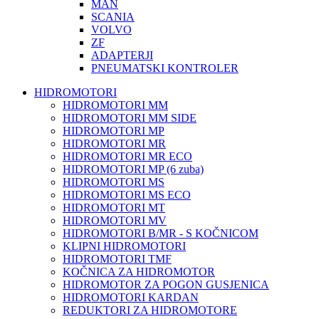
MAN
SCANIA
VOLVO
ZF
ADAPTERJI
PNEUMATSKI KONTROLER
HIDROMOTORI
HIDROMOTORI MM
HIDROMOTORI MM SIDE
HIDROMOTORI MP
HIDROMOTORI MR
HIDROMOTORI MR ECO
HIDROMOTORI MP (6 zuba)
HIDROMOTORI MS
HIDROMOTORI MS ECO
HIDROMOTORI MT
HIDROMOTORI MV
HIDROMOTORI B/MR - S KOČNICOM
KLIPNI HIDROMOTORI
HIDROMOTORI TMF
KOČNICA ZA HIDROMOTOR
HIDROMOTOR ZA POGON GUSJENICA
HIDROMOTORI KARDAN
REDUKTORI ZA HIDROMOTORE