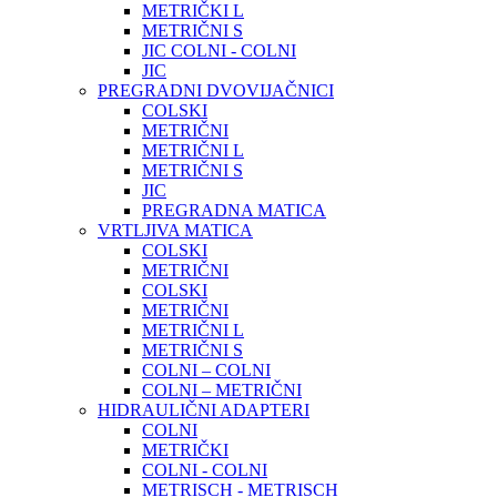
METRIČKI L
METRIČNI S
JIC COLNI - COLNI
JIC
PREGRADNI DVOVIJAČNICI
COLSKI
METRIČNI
METRIČNI L
METRIČNI S
JIC
PREGRADNA MATICA
VRTLJIVA MATICA
COLSKI
METRIČNI
COLSKI
METRIČNI
METRIČNI L
METRIČNI S
COLNI – COLNI
COLNI – METRIČNI
HIDRAULIČNI ADAPTERI
COLNI
METRIČKI
COLNI - COLNI
METRISCH - METRISCH