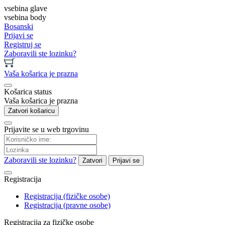
vsebina glave
vsebina body
Bosanski
Prijavi se
Registruj se
Zaboravili ste lozinku?
Vaša košarica je prazna
Košarica status
Vaša košarica je prazna
Zatvori košaricu
Prijavite se u web trgovinu
Zaboravili ste lozinku?
Zatvori
Prijavi se
Registracija
Registracija (fizičke osobe)
Registracija (pravne osobe)
Registracija za fizičke osobe