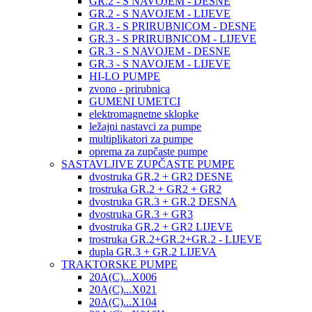
GR.2 - S NAVOJEM - DESNE
GR.2 - S NAVOJEM - LIJEVE
GR.3 - S PRIRUBNICOM - DESNE
GR.3 - S PRIRUBNICOM - LIJEVE
GR.3 - S NAVOJEM - DESNE
GR.3 - S NAVOJEM - LIJEVE
HI-LO PUMPE
zvono - prirubnica
GUMENI UMETCI
elektromagnetne sklopke
ležajni nastavci za pumpe
multiplikatori za pumpe
oprema za zupčaste pumpe
SASTAVLJIVE ZUPČASTE PUMPE
dvostruka GR.2 + GR2 DESNE
trostruka GR.2 + GR2 + GR2
dvostruka GR.3 + GR.2 DESNA
dvostruka GR.3 + GR3
dvostruka GR.2 + GR2 LIJEVE
trostruka GR.2+GR.2+GR.2 - LIJEVE
dupla GR.3 + GR.2 LIJEVA
TRAKTORSKE PUMPE
20A(C)...X006
20A(C)...X021
20A(C)...X104