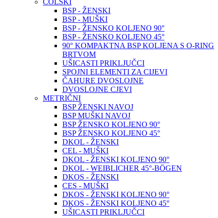
COLSKI
BSP - ŽENSKI
BSP - MUŠKI
BSP - ŽENSKO KOLJENO 90°
BSP - ŽENSKO KOLJENO 45°
90° KOMPAKTNA BSP KOLJENA S O-RING
BRTVOM
UŠICASTI PRIKLJUČCI
SPOJNI ELEMENTI ZA CIJEVI
ČAHURE DVOSLOJNE
DVOSLOJNE CJEVI
METRIČNI
BSP ŽENSKI NAVOJ
BSP MUŠKI NAVOJ
BSP ŽENSKO KOLJENO 90°
BSP ŽENSKO KOLJENO 45°
DKOL - ŽENSKI
CEL - MUŠKI
DKOL - ŽENSKI KOLJENO 90°
DKOL - WEIBLICHER 45°-BÖGEN
DKOS - ŽENSKI
CES - MUŠKI
DKOS - ŽENSKI KOLJENO 90°
DKOS - ŽENSKI KOLJENO 45°
UŠICASTI PRIKLJUČCI