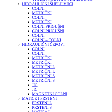
HIDRAULIČNI ŠUPLJI VIJCI
COLNI
METRIČKI
COLNI
METRIČKI
COLNI PRIGUŠNI
COLNI PRIGUŠNI
COLNI
COLNI – COLNI
HIDRAULIČNI ČEPOVI
COLNI
COLNI
METRIČKI
METRIČKI
METRIČNI L
METRIČNI L
METRIČNI S
METRIČNI S
JIC
JIC
MAGNETNI COLNI
MATICE I PRSTENI
PRSTENI L
PRSTENI S
MATICA L