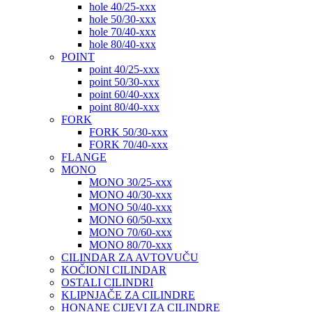
hole 40/25-xxx
hole 50/30-xxx
hole 70/40-xxx
hole 80/40-xxx
POINT
point 40/25-xxx
point 50/30-xxx
point 60/40-xxx
point 80/40-xxx
FORK
FORK 50/30-xxx
FORK 70/40-xxx
FLANGE
MONO
MONO 30/25-xxx
MONO 40/30-xxx
MONO 50/40-xxx
MONO 60/50-xxx
MONO 70/60-xxx
MONO 80/70-xxx
CILINDAR ZA AVTOVUČU
KOČIONI CILINDAR
OSTALI CILINDRI
KLIPNJAČE ZA CILINDRE
HONANE CIJEVI ZA CILINDRE