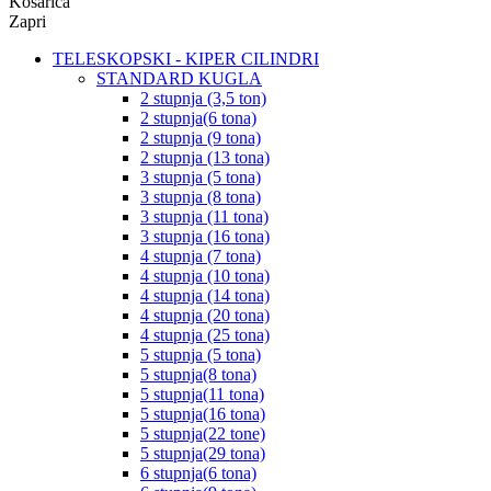
Košarica
Zapri
TELESKOPSKI - KIPER CILINDRI
STANDARD KUGLA
2 stupnja (3,5 ton)
2 stupnja(6 tona)
2 stupnja (9 tona)
2 stupnja (13 tona)
3 stupnja (5 tona)
3 stupnja (8 tona)
3 stupnja (11 tona)
3 stupnja (16 tona)
4 stupnja (7 tona)
4 stupnja (10 tona)
4 stupnja (14 tona)
4 stupnja (20 tona)
4 stupnja (25 tona)
5 stupnja (5 tona)
5 stupnja(8 tona)
5 stupnja(11 tona)
5 stupnja(16 tona)
5 stupnja(22 tone)
5 stupnja(29 tona)
6 stupnja(6 tona)