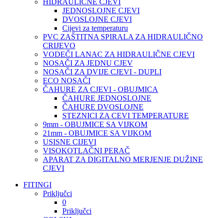
HIDRAULIČNE CJEVI
JEDNOSLOJNE CJEVI
DVOSLOJNE CJEVI
Cijevi za temperaturu
PVC ZAŠTITNA SPIRALA ZA HIDRAULIČNO
CRIJEVO
VODEČI LANAC ZA HIDRAULIČNE CJEVI
NOSAČI ZA JEDNU CJEV
NOSAČI ZA DVIJE CJEVI - DUPLI
ECO NOSAČI
ČAHURE ZA CJEVI - OBUJMICA
ČAHURE JEDNOSLOJNE
ČAHURE DVOSLOJNE
STEZNICI ZA CEVI TEMPERATURE
9mm - OBUJMICE SA VIJKOM
21mm - OBUJMICE SA VIJKOM
USISNE CIJEVI
VISOKOTLAČNI PERAČ
APARAT ZA DIGITALNO MERJENJE DUŽINE
CJEVI
FITINGI
Priključci
0
Priključci