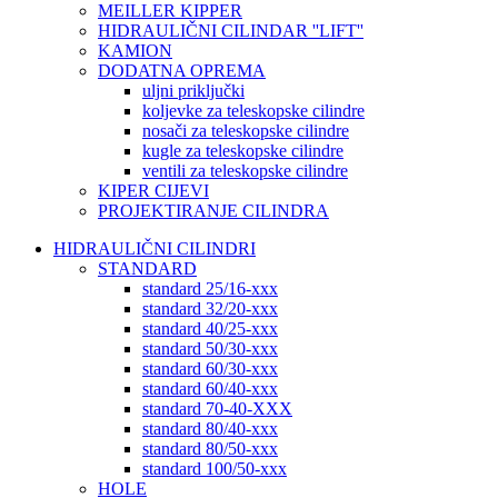
MEILLER KIPPER
HIDRAULIČNI CILINDAR ''LIFT''
KAMION
DODATNA OPREMA
uljni priključki
koljevke za teleskopske cilindre
nosači za teleskopske cilindre
kugle za teleskopske cilindre
ventili za teleskopske cilindre
KIPER CIJEVI
PROJEKTIRANJE CILINDRA
HIDRAULIČNI CILINDRI
STANDARD
standard 25/16-xxx
standard 32/20-xxx
standard 40/25-xxx
standard 50/30-xxx
standard 60/30-xxx
standard 60/40-xxx
standard 70-40-XXX
standard 80/40-xxx
standard 80/50-xxx
standard 100/50-xxx
HOLE