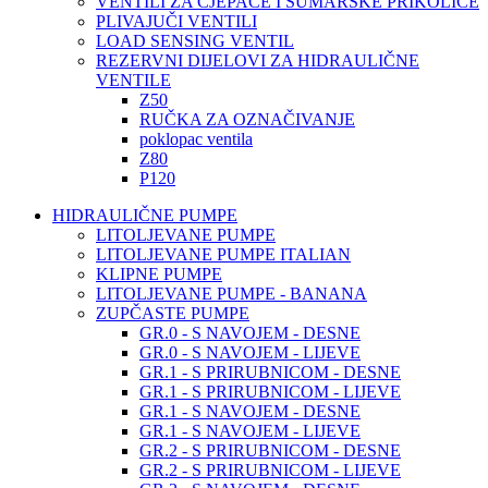
VENTILI ZA CJEPAČE I ŠUMARSKE PRIKOLICE
PLIVAJUČI VENTILI
LOAD SENSING VENTIL
REZERVNI DIJELOVI ZA HIDRAULIČNE
VENTILE
Z50
RUČKA ZA OZNAČIVANJE
poklopac ventila
Z80
P120
HIDRAULIČNE PUMPE
LITOLJEVANE PUMPE
LITOLJEVANE PUMPE ITALIAN
KLIPNE PUMPE
LITOLJEVANE PUMPE - BANANA
ZUPČASTE PUMPE
GR.0 - S NAVOJEM - DESNE
GR.0 - S NAVOJEM - LIJEVE
GR.1 - S PRIRUBNICOM - DESNE
GR.1 - S PRIRUBNICOM - LIJEVE
GR.1 - S NAVOJEM - DESNE
GR.1 - S NAVOJEM - LIJEVE
GR.2 - S PRIRUBNICOM - DESNE
GR.2 - S PRIRUBNICOM - LIJEVE