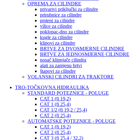
OPREMA ZA CILINDRE
privarivi priključki za cilindre
prirubnice za cilindre
prsteni za cilindre
vilice za cilindre
poklopac-dno za cilindre
kugle za cilindre
klipovi za cilindre
BRTVE ZA DVOSMJERNE CILINDRE
BRTVE ZA JEDNOSMJERNE CILINDRE
nosač klipnjače cilindra
alati za zamjenu brtvi
štapovi za cilindre
VOLANSKI CILINDRI ZA TRAKTORE
TRO-TOČKOVNA HIDRAULIKA
STANDARD POTEZNICE - POLUGE
CAT 1 (fi 19,2)
CAT 1 (fi 25,4)
CAT 1/2 (fi 19,2 / 25,4)
CAT 2 (fi 25,4)
AUTOMATSKE POTEZNICE - POLUGE
CAT 1 (fi 19,2)
CAT 2 (fi 25,4)
CAT 3 (fi 25,4 / 32,2)