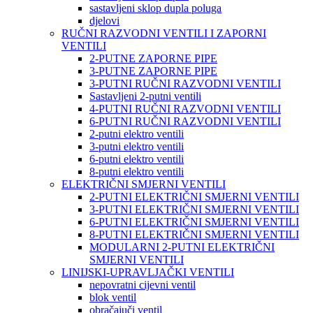
sastavljeni sklop dupla poluga
djelovi
RUČNI RAZVODNI VENTILI I ZAPORNI
VENTILI
2-PUTNE ZAPORNE PIPE
3-PUTNE ZAPORNE PIPE
3-PUTNI RUČNI RAZVODNI VENTILI
Sastavljeni 2-putni ventili
4-PUTNI RUČNI RAZVODNI VENTILI
6-PUTNI RUČNI RAZVODNI VENTILI
2-putni elektro ventili
3-putni elektro ventili
6-putni elektro ventili
8-putni elektro ventili
ELEKTRIČNI SMJERNI VENTILI
2-PUTNI ELEKTRIČNI SMJERNI VENTILI
3-PUTNI ELEKTRIČNI SMJERNI VENTILI
6-PUTNI ELEKTRIČNI SMJERNI VENTILI
8-PUTNI ELEKTRIČNI SMJERNI VENTILI
MODULARNI 2-PUTNI ELEKTRIČNI
SMJERNI VENTILI
LINIJSKI-UPRAVLJAČKI VENTILI
nepovratni cijevni ventil
blok ventil
obračajuči ventil