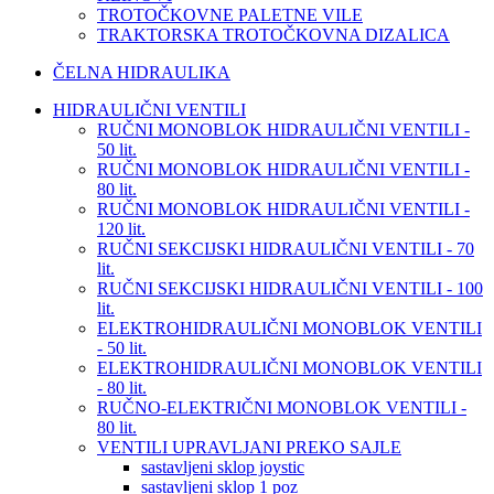
TROTOČKOVNE PALETNE VILE
TRAKTORSKA TROTOČKOVNA DIZALICA
ČELNA HIDRAULIKA
HIDRAULIČNI VENTILI
RUČNI MONOBLOK HIDRAULIČNI VENTILI -
50 lit.
RUČNI MONOBLOK HIDRAULIČNI VENTILI -
80 lit.
RUČNI MONOBLOK HIDRAULIČNI VENTILI -
120 lit.
RUČNI SEKCIJSKI HIDRAULIČNI VENTILI - 70
lit.
RUČNI SEKCIJSKI HIDRAULIČNI VENTILI - 100
lit.
ELEKTROHIDRAULIČNI MONOBLOK VENTILI
- 50 lit.
ELEKTROHIDRAULIČNI MONOBLOK VENTILI
- 80 lit.
RUČNO-ELEKTRIČNI MONOBLOK VENTILI -
80 lit.
VENTILI UPRAVLJANI PREKO SAJLE
sastavljeni sklop joystic
sastavljeni sklop 1 poz