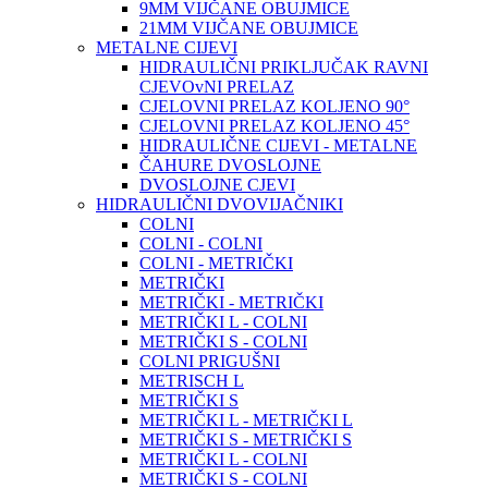
9MM VIJČANE OBUJMICE
21MM VIJČANE OBUJMICE
METALNE CIJEVI
HIDRAULIČNI PRIKLJUČAK RAVNI
CJEVOvNI PRELAZ
CJELOVNI PRELAZ KOLJENO 90°
CJELOVNI PRELAZ KOLJENO 45°
HIDRAULIČNE CIJEVI - METALNE
ČAHURE DVOSLOJNE
DVOSLOJNE CJEVI
HIDRAULIČNI DVOVIJAČNIKI
COLNI
COLNI - COLNI
COLNI - METRIČKI
METRIČKI
METRIČKI - METRIČKI
METRIČKI L - COLNI
METRIČKI S - COLNI
COLNI PRIGUŠNI
METRISCH L
METRIČKI S
METRIČKI L - METRIČKI L
METRIČKI S - METRIČKI S
METRIČKI L - COLNI
METRIČKI S - COLNI