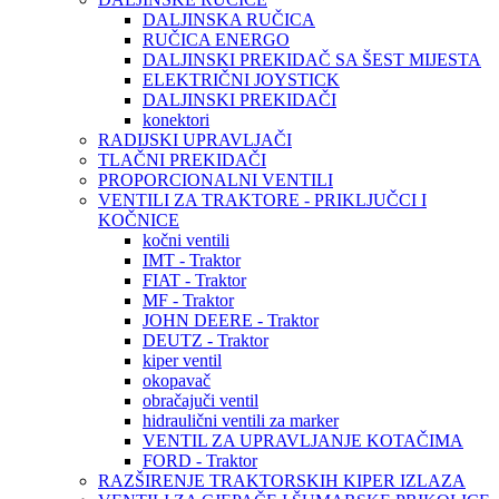
DALJINSKA RUČICA
RUČICA ENERGO
DALJINSKI PREKIDAČ SA ŠEST MIJESTA
ELEKTRIČNI JOYSTICK
DALJINSKI PREKIDAČI
konektori
RADIJSKI UPRAVLJAČI
TLAČNI PREKIDAČI
PROPORCIONALNI VENTILI
VENTILI ZA TRAKTORE - PRIKLJUČCI I
KOČNICE
kočni ventili
IMT - Traktor
FIAT - Traktor
MF - Traktor
JOHN DEERE - Traktor
DEUTZ - Traktor
kiper ventil
okopavač
obračajuči ventil
hidraulični ventili za marker
VENTIL ZA UPRAVLJANJE KOTAČIMA
FORD - Traktor
RAZŠIRENJE TRAKTORSKIH KIPER IZLAZA