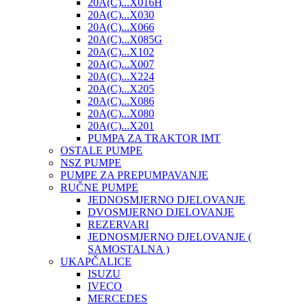
20A(C)...X016H
20A(C)...X030
20A(C)...X066
20A(C)...X085G
20A(C)...X102
20A(C)...X007
20A(C)...X224
20A(C)...X205
20A(C)...X086
20A(C)...X080
20A(C)...X201
PUMPA ZA TRAKTOR IMT
OSTALE PUMPE
NSZ PUMPE
PUMPE ZA PREPUMPAVANJE
RUČNE PUMPE
JEDNOSMJERNO DJELOVANJE
DVOSMJERNO DJELOVANJE
REZERVARI
JEDNOSMJERNO DJELOVANJE (
SAMOSTALNA )
UKAPČALICE
ISUZU
IVECO
MERCEDES