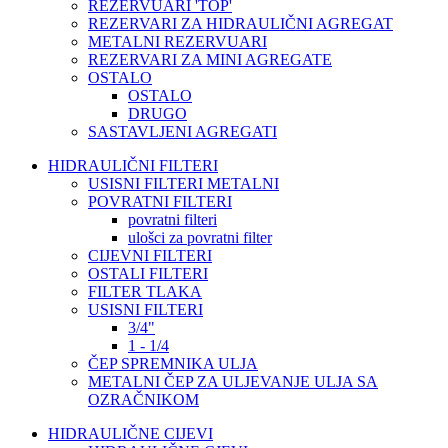
REZERVUARI 'TOP'
REZERVARI ZA HIDRAULIČNI AGREGAT
METALNI REZERVUARI
REZERVARI ZA MINI AGREGATE
OSTALO
OSTALO
DRUGO
SASTAVLJENI AGREGATI
HIDRAULIČNI FILTERI
USISNI FILTERI METALNI
POVRATNI FILTERI
povratni filteri
ulošci za povratni filter
CIJEVNI FILTERI
OSTALI FILTERI
FILTER TLAKA
USISNI FILTERI
3/4"
1 - 1/4
ČEP SPREMNIKA ULJA
METALNI ČEP ZA ULJEVANJE ULJA SA
OZRAČNIKOM
HIDRAULIČNE CIJEVI