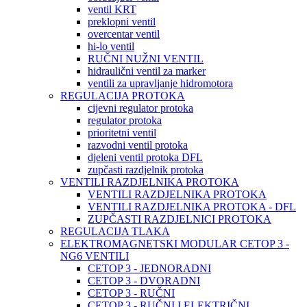
ventil KRT
preklopni ventil
overcentar ventil
hi-lo ventil
RUČNI NUŽNI VENTIL
hidraulični ventil za marker
ventili za upravljanje hidromotora
REGULACIJA PROTOKA
cijevni regulator protoka
regulator protoka
prioritetni ventil
razvodni ventil protoka
djeleni ventil protoka DFL
zupčasti razdjelnik protoka
VENTILI RAZDJELNIKA PROTOKA
VENTILI RAZDJELNIKA PROTOKA
VENTILI RAZDJELNIKA PROTOKA - DFL
ZUPČASTI RAZDJELNICI PROTOKA
REGULACIJA TLAKA
ELEKTROMAGNETSKI MODULAR CETOP 3 -
NG6 VENTILI
CETOP 3 - JEDNORADNI
CETOP 3 - DVORADNI
CETOP 3 - RUČNI
CETOP 3 - RUČNI I ELEKTRIČNI