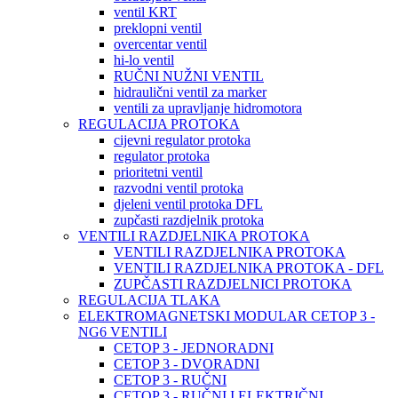
ventil KRT
preklopni ventil
overcentar ventil
hi-lo ventil
RUČNI NUŽNI VENTIL
hidraulični ventil za marker
ventili za upravljanje hidromotora
REGULACIJA PROTOKA
cijevni regulator protoka
regulator protoka
prioritetni ventil
razvodni ventil protoka
djeleni ventil protoka DFL
zupčasti razdjelnik protoka
VENTILI RAZDJELNIKA PROTOKA
VENTILI RAZDJELNIKA PROTOKA
VENTILI RAZDJELNIKA PROTOKA - DFL
ZUPČASTI RAZDJELNICI PROTOKA
REGULACIJA TLAKA
ELEKTROMAGNETSKI MODULAR CETOP 3 -
NG6 VENTILI
CETOP 3 - JEDNORADNI
CETOP 3 - DVORADNI
CETOP 3 - RUČNI
CETOP 3 - RUČNI I ELEKTRIČNI