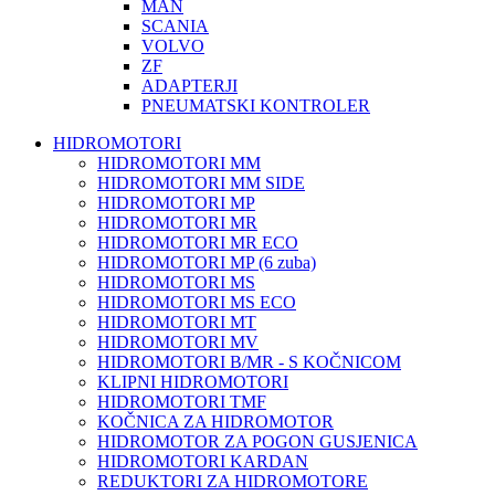
MAN
SCANIA
VOLVO
ZF
ADAPTERJI
PNEUMATSKI KONTROLER
HIDROMOTORI
HIDROMOTORI MM
HIDROMOTORI MM SIDE
HIDROMOTORI MP
HIDROMOTORI MR
HIDROMOTORI MR ECO
HIDROMOTORI MP (6 zuba)
HIDROMOTORI MS
HIDROMOTORI MS ECO
HIDROMOTORI MT
HIDROMOTORI MV
HIDROMOTORI B/MR - S KOČNICOM
KLIPNI HIDROMOTORI
HIDROMOTORI TMF
KOČNICA ZA HIDROMOTOR
HIDROMOTOR ZA POGON GUSJENICA
HIDROMOTORI KARDAN
REDUKTORI ZA HIDROMOTORE