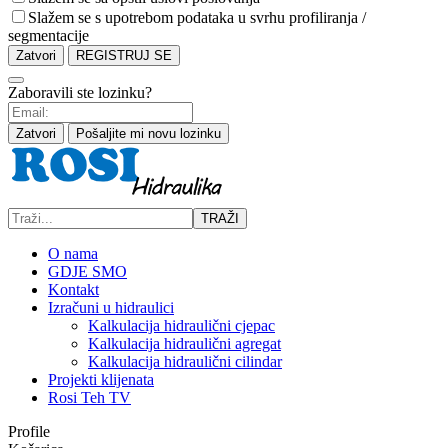
Slažem se s upotrebom podataka u svrhu profiliranja /
segmentacije
Zatvori
REGISTRUJ SE
Zaboravili ste lozinku?
Zatvori
Pošaljite mi novu lozinku
TRAŽI
O nama
GDJE SMO
Kontakt
Izračuni u hidraulici
Kalkulacija hidraulični cjepac
Kalkulacija hidraulični agregat
Kalkulacija hidraulični cilindar
Projekti klijenata
Rosi Teh TV
Profile