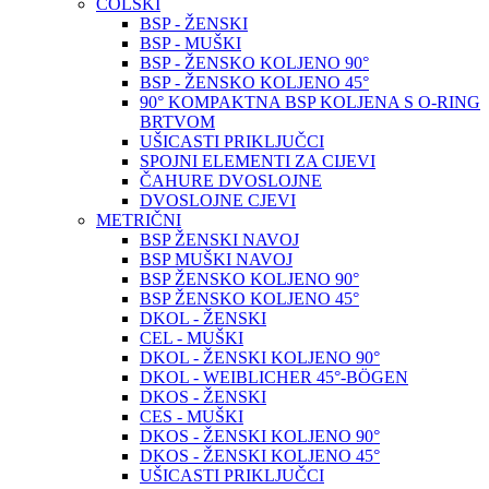
COLSKI
BSP - ŽENSKI
BSP - MUŠKI
BSP - ŽENSKO KOLJENO 90°
BSP - ŽENSKO KOLJENO 45°
90° KOMPAKTNA BSP KOLJENA S O-RING
BRTVOM
UŠICASTI PRIKLJUČCI
SPOJNI ELEMENTI ZA CIJEVI
ČAHURE DVOSLOJNE
DVOSLOJNE CJEVI
METRIČNI
BSP ŽENSKI NAVOJ
BSP MUŠKI NAVOJ
BSP ŽENSKO KOLJENO 90°
BSP ŽENSKO KOLJENO 45°
DKOL - ŽENSKI
CEL - MUŠKI
DKOL - ŽENSKI KOLJENO 90°
DKOL - WEIBLICHER 45°-BÖGEN
DKOS - ŽENSKI
CES - MUŠKI
DKOS - ŽENSKI KOLJENO 90°
DKOS - ŽENSKI KOLJENO 45°
UŠICASTI PRIKLJUČCI