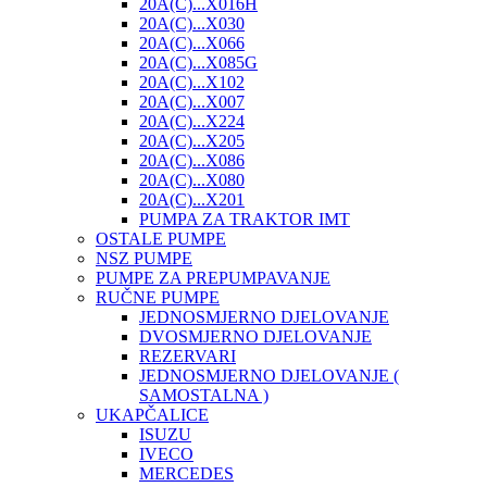
20A(C)...X016H
20A(C)...X030
20A(C)...X066
20A(C)...X085G
20A(C)...X102
20A(C)...X007
20A(C)...X224
20A(C)...X205
20A(C)...X086
20A(C)...X080
20A(C)...X201
PUMPA ZA TRAKTOR IMT
OSTALE PUMPE
NSZ PUMPE
PUMPE ZA PREPUMPAVANJE
RUČNE PUMPE
JEDNOSMJERNO DJELOVANJE
DVOSMJERNO DJELOVANJE
REZERVARI
JEDNOSMJERNO DJELOVANJE (
SAMOSTALNA )
UKAPČALICE
ISUZU
IVECO
MERCEDES