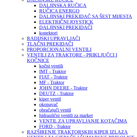
DALJINSKA RUČICA
RUČICA ENERGO
DALJINSKI PREKIDAČ SA ŠEST MIJESTA
ELEKTRIČNI JOYSTICK
DALJINSKI PREKIDAČI
konektori
RADIJSKI UPRAVLJAČI
TLAČNI PREKIDAČI
PROPORCIONALNI VENTILI
VENTILI ZA TRAKTORE - PRIKLJUČCI I
KOČNICE
kočni ventili
IMT - Traktor
FIAT - Traktor
MF - Traktor
JOHN DEERE - Traktor
DEUTZ - Traktor
kiper ventil
okopavač
obračajuči ventil
hidraulični ventili za marker
VENTIL ZA UPRAVLJANJE KOTAČIMA
FORD - Traktor
RAZŠIRENJE TRAKTORSKIH KIPER IZLAZA