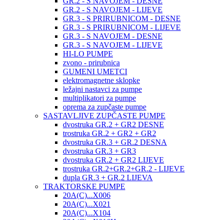
GR.2 - S NAVOJEM - DESNE
GR.2 - S NAVOJEM - LIJEVE
GR.3 - S PRIRUBNICOM - DESNE
GR.3 - S PRIRUBNICOM - LIJEVE
GR.3 - S NAVOJEM - DESNE
GR.3 - S NAVOJEM - LIJEVE
HI-LO PUMPE
zvono - prirubnica
GUMENI UMETCI
elektromagnetne sklopke
ležajni nastavci za pumpe
multiplikatori za pumpe
oprema za zupčaste pumpe
SASTAVLJIVE ZUPČASTE PUMPE
dvostruka GR.2 + GR2 DESNE
trostruka GR.2 + GR2 + GR2
dvostruka GR.3 + GR.2 DESNA
dvostruka GR.3 + GR3
dvostruka GR.2 + GR2 LIJEVE
trostruka GR.2+GR.2+GR.2 - LIJEVE
dupla GR.3 + GR.2 LIJEVA
TRAKTORSKE PUMPE
20A(C)...X006
20A(C)...X021
20A(C)...X104