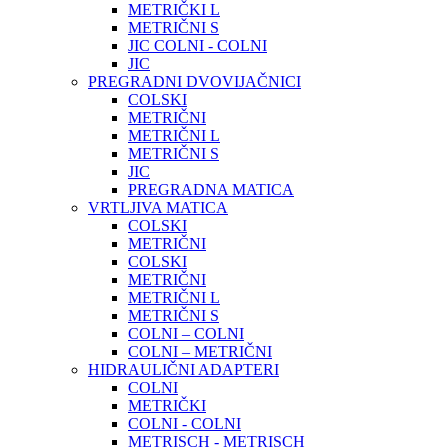
METRIČKI L
METRIČNI S
JIC COLNI - COLNI
JIC
PREGRADNI DVOVIJAČNICI
COLSKI
METRIČNI
METRIČNI L
METRIČNI S
JIC
PREGRADNA MATICA
VRTLJIVA MATICA
COLSKI
METRIČNI
COLSKI
METRIČNI
METRIČNI L
METRIČNI S
COLNI – COLNI
COLNI – METRIČNI
HIDRAULIČNI ADAPTERI
COLNI
METRIČKI
COLNI - COLNI
METRISCH - METRISCH