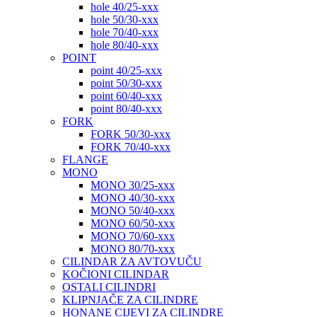
hole 40/25-xxx
hole 50/30-xxx
hole 70/40-xxx
hole 80/40-xxx
POINT
point 40/25-xxx
point 50/30-xxx
point 60/40-xxx
point 80/40-xxx
FORK
FORK 50/30-xxx
FORK 70/40-xxx
FLANGE
MONO
MONO 30/25-xxx
MONO 40/30-xxx
MONO 50/40-xxx
MONO 60/50-xxx
MONO 70/60-xxx
MONO 80/70-xxx
CILINDAR ZA AVTOVUČU
KOČIONI CILINDAR
OSTALI CILINDRI
KLIPNJAČE ZA CILINDRE
HONANE CIJEVI ZA CILINDRE