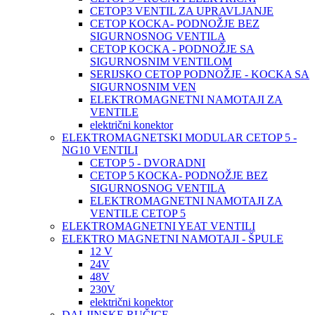
CETOP3 VENTIL ZA UPRAVLJANJE
CETOP KOCKA- PODNOŽJE BEZ
SIGURNOSNOG VENTILA
CETOP KOCKA - PODNOŽJE SA
SIGURNOSNIM VENTILOM
SERIJSKO CETOP PODNOŽJE - KOCKA SA
SIGURNOSNIM VEN
ELEKTROMAGNETNI NAMOTAJI ZA
VENTILE
električni konektor
ELEKTROMAGNETSKI MODULAR CETOP 5 -
NG10 VENTILI
CETOP 5 - DVORADNI
CETOP 5 KOCKA- PODNOŽJE BEZ
SIGURNOSNOG VENTILA
ELEKTROMAGNETNI NAMOTAJI ZA
VENTILE CETOP 5
ELEKTROMAGNETNI YEAT VENTILI
ELEKTRO MAGNETNI NAMOTAJI - ŠPULE
12 V
24V
48V
230V
električni konektor
DALJINSKE RUČICE