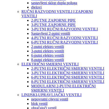
sastavljeni sklop dupla poluga
djelovi
RUČNI RAZVODNI VENTILI I ZAPORNI
VENTILI
2-PUTNE ZAPORNE PIPE
3-PUTNE ZAPORNE PIPE
3-PUTNI RUČNI RAZVODNI VENTILI
Sastavljeni 2-putni ventili
4-PUTNI RUČNI RAZVODNI VENTILI
6-PUTNI RUČNI RAZVODNI VENTILI
2-putni elektro ventili
3-putni elektro ventili
6-putni elektro ventili
8-putni elektro ventili
ELEKTRIČNI SMJERNI VENTILI
2-PUTNI ELEKTRIČNI SMJERNI VENTILI
3-PUTNI ELEKTRIČNI SMJERNI VENTILI
6-PUTNI ELEKTRIČNI SMJERNI VENTILI
8-PUTNI ELEKTRIČNI SMJERNI VENTILI
MODULARNI 2-PUTNI ELEKTRIČNI
SMJERNI VENTILI
LINIJSKI-UPRAVLJAČKI VENTILI
nepovratni cijevni ventil
blok ventil
obračajuči ventil