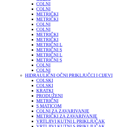
COLNI
COLNI
METRIČKI
METRIČKI
COLNI
COLNI
METRIČKI
METRIČKI
METRIČNI L
METRIČNI S
METRIČNI L
METRIČNI S
COLNI
COLNI
HIDRAULIČNI OČNI PRIKLJUČCI I CIJEVI
COLSKI
COLSKI
KRATKI
PRODUŽENI
METRIČNI
S MATICOM
COLNI ZA ZAVARIVANJE
METRIČKI ZA ZAVARIVANJE
VRTLJIVI KUTNI L PRIKLJUČAK
VRTLJIVI KUTNI S PRIKLJUČAK