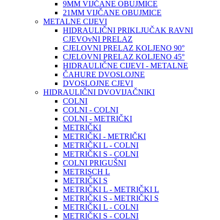
9MM VIJČANE OBUJMICE
21MM VIJČANE OBUJMICE
METALNE CIJEVI
HIDRAULIČNI PRIKLJUČAK RAVNI
CJEVOvNI PRELAZ
CJELOVNI PRELAZ KOLJENO 90°
CJELOVNI PRELAZ KOLJENO 45°
HIDRAULIČNE CIJEVI - METALNE
ČAHURE DVOSLOJNE
DVOSLOJNE CJEVI
HIDRAULIČNI DVOVIJAČNIKI
COLNI
COLNI - COLNI
COLNI - METRIČKI
METRIČKI
METRIČKI - METRIČKI
METRIČKI L - COLNI
METRIČKI S - COLNI
COLNI PRIGUŠNI
METRISCH L
METRIČKI S
METRIČKI L - METRIČKI L
METRIČKI S - METRIČKI S
METRIČKI L - COLNI
METRIČKI S - COLNI