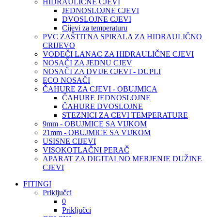
HIDRAULIČNE CJEVI
JEDNOSLOJNE CJEVI
DVOSLOJNE CJEVI
Cijevi za temperaturu
PVC ZAŠTITNA SPIRALA ZA HIDRAULIČNO
CRIJEVO
VODEČI LANAC ZA HIDRAULIČNE CJEVI
NOSAČI ZA JEDNU CJEV
NOSAČI ZA DVIJE CJEVI - DUPLI
ECO NOSAČI
ČAHURE ZA CJEVI - OBUJMICA
ČAHURE JEDNOSLOJNE
ČAHURE DVOSLOJNE
STEZNICI ZA CEVI TEMPERATURE
9mm - OBUJMICE SA VIJKOM
21mm - OBUJMICE SA VIJKOM
USISNE CIJEVI
VISOKOTLAČNI PERAČ
APARAT ZA DIGITALNO MERJENJE DUŽINE
CJEVI
FITINGI
Priključci
0
Priključci