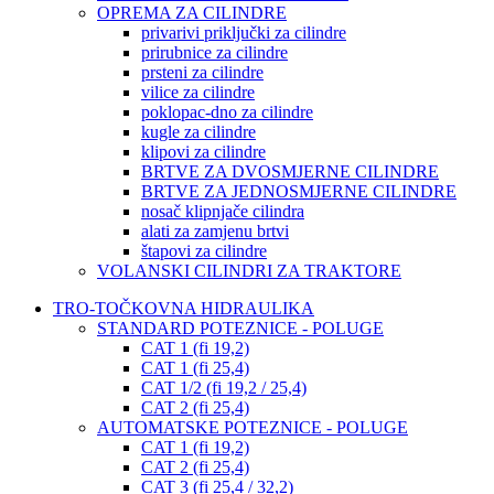
OPREMA ZA CILINDRE
privarivi priključki za cilindre
prirubnice za cilindre
prsteni za cilindre
vilice za cilindre
poklopac-dno za cilindre
kugle za cilindre
klipovi za cilindre
BRTVE ZA DVOSMJERNE CILINDRE
BRTVE ZA JEDNOSMJERNE CILINDRE
nosač klipnjače cilindra
alati za zamjenu brtvi
štapovi za cilindre
VOLANSKI CILINDRI ZA TRAKTORE
TRO-TOČKOVNA HIDRAULIKA
STANDARD POTEZNICE - POLUGE
CAT 1 (fi 19,2)
CAT 1 (fi 25,4)
CAT 1/2 (fi 19,2 / 25,4)
CAT 2 (fi 25,4)
AUTOMATSKE POTEZNICE - POLUGE
CAT 1 (fi 19,2)
CAT 2 (fi 25,4)
CAT 3 (fi 25,4 / 32,2)