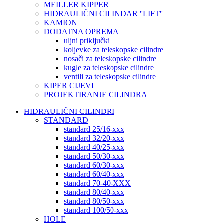
MEILLER KIPPER
HIDRAULIČNI CILINDAR ''LIFT''
KAMION
DODATNA OPREMA
uljni priključki
koljevke za teleskopske cilindre
nosači za teleskopske cilindre
kugle za teleskopske cilindre
ventili za teleskopske cilindre
KIPER CIJEVI
PROJEKTIRANJE CILINDRA
HIDRAULIČNI CILINDRI
STANDARD
standard 25/16-xxx
standard 32/20-xxx
standard 40/25-xxx
standard 50/30-xxx
standard 60/30-xxx
standard 60/40-xxx
standard 70-40-XXX
standard 80/40-xxx
standard 80/50-xxx
standard 100/50-xxx
HOLE