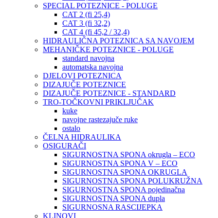
SPECIAL POTEZNICE - POLUGE
CAT 2 (fi 25,4)
CAT 3 (fi 32,2)
CAT 4 (fi 45,2 / 32,4)
HIDRAULIČNA POTEZNICA SA NAVOJEM
MEHANIČKE POTEZNICE - POLUGE
standard navojna
automatska navojna
DJELOVI POTEZNICA
DIZAJUČE POTEZNICE
DIZAJUČE POTEZNICE - STANDARD
TRO-TOČKOVNI PRIKLJUČAK
kuke
navojne rastezajuče ruke
ostalo
ČELNA HIDRAULIKA
OSIGURAČI
SIGURNOSTNA SPONA okrugla – ECO
SIGURNOSTNA SPONA V – ECO
SIGURNOSTNA SPONA OKRUGLA
SIGURNOSTNA SPONA POLUKRUŽNA
SIGURNOSTNA SPONA pojedinačna
SIGURNOSTNA SPONA dupla
SIGURNOSNA RASCIJEPKA
KLINOVI