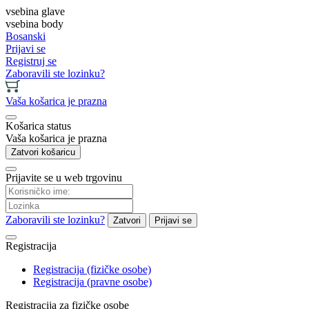
vsebina glave
vsebina body
Bosanski
Prijavi se
Registruj se
Zaboravili ste lozinku?
Vaša košarica je prazna
Košarica status
Vaša košarica je prazna
Zatvori košaricu
Prijavite se u web trgovinu
Zaboravili ste lozinku?
Zatvori
Prijavi se
Registracija
Registracija (fizičke osobe)
Registracija (pravne osobe)
Registracija za fizičke osobe