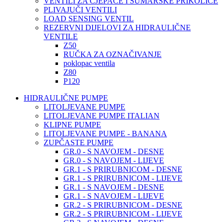
VENTILI ZA CJEPAČE I ŠUMARSKE PRIKOLICE
PLIVAJUČI VENTILI
LOAD SENSING VENTIL
REZERVNI DIJELOVI ZA HIDRAULIČNE
VENTILE
Z50
RUČKA ZA OZNAČIVANJE
poklopac ventila
Z80
P120
HIDRAULIČNE PUMPE
LITOLJEVANE PUMPE
LITOLJEVANE PUMPE ITALIAN
KLIPNE PUMPE
LITOLJEVANE PUMPE - BANANA
ZUPČASTE PUMPE
GR.0 - S NAVOJEM - DESNE
GR.0 - S NAVOJEM - LIJEVE
GR.1 - S PRIRUBNICOM - DESNE
GR.1 - S PRIRUBNICOM - LIJEVE
GR.1 - S NAVOJEM - DESNE
GR.1 - S NAVOJEM - LIJEVE
GR.2 - S PRIRUBNICOM - DESNE
GR.2 - S PRIRUBNICOM - LIJEVE