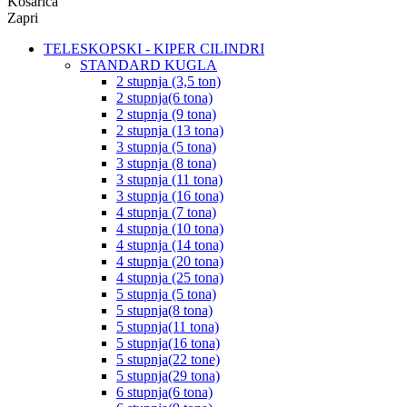
Košarica
Zapri
TELESKOPSKI - KIPER CILINDRI
STANDARD KUGLA
2 stupnja (3,5 ton)
2 stupnja(6 tona)
2 stupnja (9 tona)
2 stupnja (13 tona)
3 stupnja (5 tona)
3 stupnja (8 tona)
3 stupnja (11 tona)
3 stupnja (16 tona)
4 stupnja (7 tona)
4 stupnja (10 tona)
4 stupnja (14 tona)
4 stupnja (20 tona)
4 stupnja (25 tona)
5 stupnja (5 tona)
5 stupnja(8 tona)
5 stupnja(11 tona)
5 stupnja(16 tona)
5 stupnja(22 tone)
5 stupnja(29 tona)
6 stupnja(6 tona)