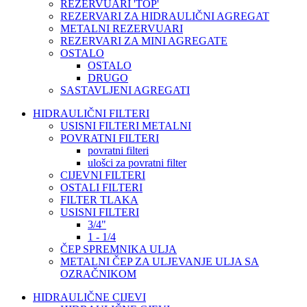
REZERVUARI 'TOP'
REZERVARI ZA HIDRAULIČNI AGREGAT
METALNI REZERVUARI
REZERVARI ZA MINI AGREGATE
OSTALO
OSTALO
DRUGO
SASTAVLJENI AGREGATI
HIDRAULIČNI FILTERI
USISNI FILTERI METALNI
POVRATNI FILTERI
povratni filteri
ulošci za povratni filter
CIJEVNI FILTERI
OSTALI FILTERI
FILTER TLAKA
USISNI FILTERI
3/4"
1 - 1/4
ČEP SPREMNIKA ULJA
METALNI ČEP ZA ULJEVANJE ULJA SA
OZRAČNIKOM
HIDRAULIČNE CIJEVI