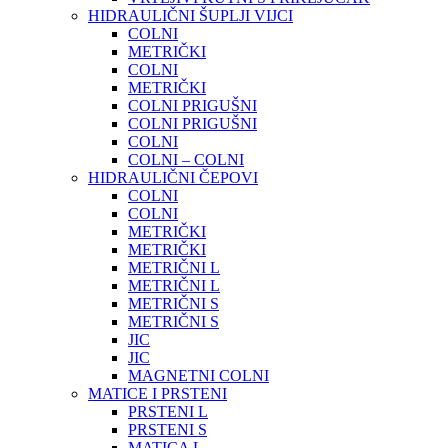
HIDRAULIČNI ŠUPLJI VIJCI
COLNI
METRIČKI
COLNI
METRIČKI
COLNI PRIGUŠNI
COLNI PRIGUŠNI
COLNI
COLNI – COLNI
HIDRAULIČNI ČEPOVI
COLNI
COLNI
METRIČKI
METRIČKI
METRIČNI L
METRIČNI L
METRIČNI S
METRIČNI S
JIC
JIC
MAGNETNI COLNI
MATICE I PRSTENI
PRSTENI L
PRSTENI S
MATICA L