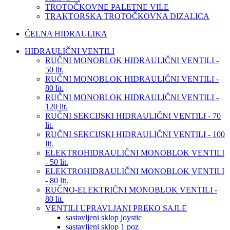
TROTOČKOVNE PALETNE VILE
TRAKTORSKA TROTOČKOVNA DIZALICA
ČELNA HIDRAULIKA
HIDRAULIČNI VENTILI
RUČNI MONOBLOK HIDRAULIČNI VENTILI -
50 lit.
RUČNI MONOBLOK HIDRAULIČNI VENTILI -
80 lit.
RUČNI MONOBLOK HIDRAULIČNI VENTILI -
120 lit.
RUČNI SEKCIJSKI HIDRAULIČNI VENTILI - 70
lit.
RUČNI SEKCIJSKI HIDRAULIČNI VENTILI - 100
lit.
ELEKTROHIDRAULIČNI MONOBLOK VENTILI
- 50 lit.
ELEKTROHIDRAULIČNI MONOBLOK VENTILI
- 80 lit.
RUČNO-ELEKTRIČNI MONOBLOK VENTILI -
80 lit.
VENTILI UPRAVLJANI PREKO SAJLE
sastavljeni sklop joystic
sastavljeni sklop 1 poz