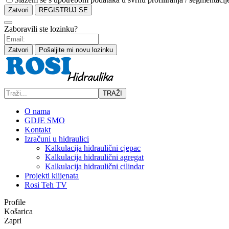
Zatvori
REGISTRUJ SE
Zaboravili ste lozinku?
Zatvori
Pošaljite mi novu lozinku
TRAŽI
O nama
GDJE SMO
Kontakt
Izračuni u hidraulici
Kalkulacija hidraulični cjepac
Kalkulacija hidraulični agregat
Kalkulacija hidraulični cilindar
Projekti klijenata
Rosi Teh TV
Profile
Košarica
Zapri