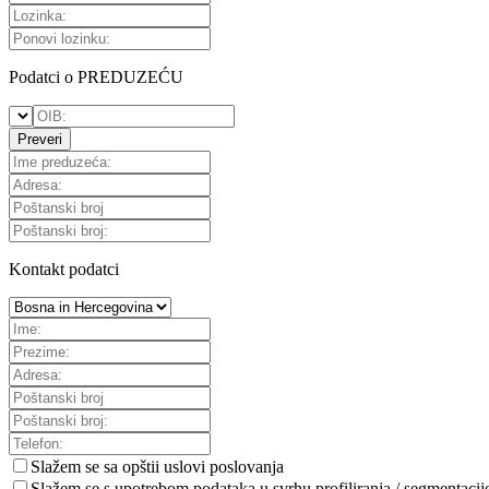
Podatci o PREDUZEĆU
Preveri
Kontakt podatci
Slažem se sa
opštii uslovi poslovanja
Slažem se s upotrebom podataka u svrhu profiliranja / segmentacij