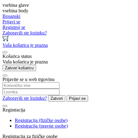
vsebina glave
vsebina body
Bosanski
Prijavi se
Registruj se
Zaboravili ste lozinku?
Vaša košarica je prazna
Košarica status
Vaša košarica je prazna
Zatvori košaricu
Prijavite se u web trgovinu
Zaboravili ste lozinku?
Zatvori
Prijavi se
Registracija
Registracija (fizičke osobe)
Registracija (pravne osobe)
Registracija za fizičke osobe