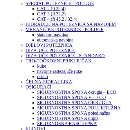
SPECIAL POTEZNICE - POLUGE
CAT 2 (fi 25,4)
CAT 3 (fi 32,2)
CAT 4 (fi 45,2 / 32,4)
HIDRAULIČNA POTEZNICA SA NAVOJEM
MEHANIČKE POTEZNICE - POLUGE
standard navojna
automatska navojna
DJELOVI POTEZNICA
DIZAJUČE POTEZNICE
DIZAJUČE POTEZNICE - STANDARD
TRO-TOČKOVNI PRIKLJUČAK
kuke
navojne rastezajuče ruke
ostalo
ČELNA HIDRAULIKA
OSIGURAČI
SIGURNOSTNA SPONA okrugla – ECO
SIGURNOSTNA SPONA V – ECO
SIGURNOSTNA SPONA OKRUGLA
SIGURNOSTNA SPONA POLUKRUŽNA
SIGURNOSTNA SPONA pojedinačna
SIGURNOSTNA SPONA dupla
SIGURNOSNA RASCIJEPKA
KLINOVI