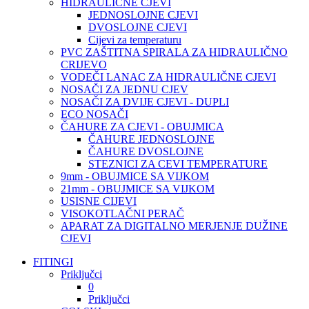
HIDRAULIČNE CJEVI
JEDNOSLOJNE CJEVI
DVOSLOJNE CJEVI
Cijevi za temperaturu
PVC ZAŠTITNA SPIRALA ZA HIDRAULIČNO
CRIJEVO
VODEČI LANAC ZA HIDRAULIČNE CJEVI
NOSAČI ZA JEDNU CJEV
NOSAČI ZA DVIJE CJEVI - DUPLI
ECO NOSAČI
ČAHURE ZA CJEVI - OBUJMICA
ČAHURE JEDNOSLOJNE
ČAHURE DVOSLOJNE
STEZNICI ZA CEVI TEMPERATURE
9mm - OBUJMICE SA VIJKOM
21mm - OBUJMICE SA VIJKOM
USISNE CIJEVI
VISOKOTLAČNI PERAČ
APARAT ZA DIGITALNO MERJENJE DUŽINE
CJEVI
FITINGI
Priključci
0
Priključci