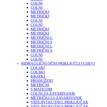
COLNI
COLNI
METRIČKI
METRIČKI
COLNI
COLNI
METRIČKI
METRIČKI
METRIČNI L
METRIČNI S
METRIČNI L
METRIČNI S
COLNI
COLNI
HIDRAULIČNI OČNI PRIKLJUČCI I CIJEVI
COLSKI
COLSKI
KRATKI
PRODUŽENI
METRIČNI
S MATICOM
COLNI ZA ZAVARIVANJE
METRIČKI ZA ZAVARIVANJE
VRTLJIVI KUTNI L PRIKLJUČAK
VRTLJIVI KUTNI S PRIKLJUČAK