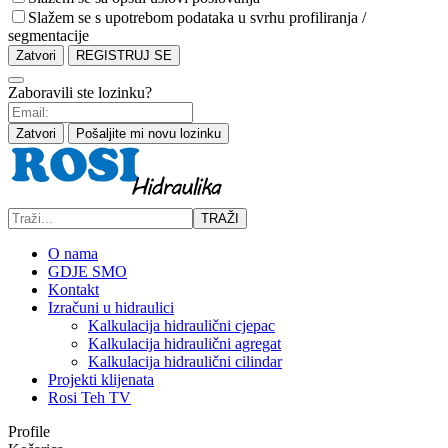
Slažem se s upotrebom podataka u svrhu profiliranja /
segmentacije
Zatvori
REGISTRUJ SE
Zaboravili ste lozinku?
Zatvori
Pošaljite mi novu lozinku
TRAŽI
O nama
GDJE SMO
Kontakt
Izračuni u hidraulici
Kalkulacija hidraulični cjepac
Kalkulacija hidraulični agregat
Kalkulacija hidraulični cilindar
Projekti klijenata
Rosi Teh TV
Profile