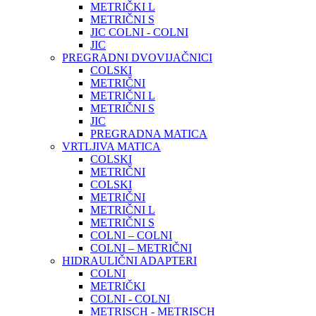
METRIČKI L
METRIČNI S
JIC COLNI - COLNI
JIC
PREGRADNI DVOVIJAČNICI
COLSKI
METRIČNI
METRIČNI L
METRIČNI S
JIC
PREGRADNA MATICA
VRTLJIVA MATICA
COLSKI
METRIČNI
COLSKI
METRIČNI
METRIČNI L
METRIČNI S
COLNI – COLNI
COLNI – METRIČNI
HIDRAULIČNI ADAPTERI
COLNI
METRIČKI
COLNI - COLNI
METRISCH - METRISCH