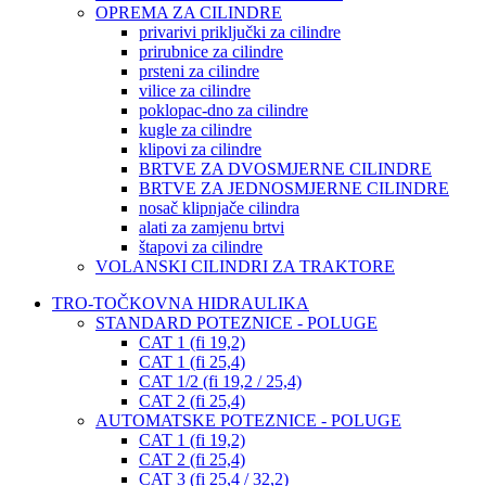
OPREMA ZA CILINDRE
privarivi priključki za cilindre
prirubnice za cilindre
prsteni za cilindre
vilice za cilindre
poklopac-dno za cilindre
kugle za cilindre
klipovi za cilindre
BRTVE ZA DVOSMJERNE CILINDRE
BRTVE ZA JEDNOSMJERNE CILINDRE
nosač klipnjače cilindra
alati za zamjenu brtvi
štapovi za cilindre
VOLANSKI CILINDRI ZA TRAKTORE
TRO-TOČKOVNA HIDRAULIKA
STANDARD POTEZNICE - POLUGE
CAT 1 (fi 19,2)
CAT 1 (fi 25,4)
CAT 1/2 (fi 19,2 / 25,4)
CAT 2 (fi 25,4)
AUTOMATSKE POTEZNICE - POLUGE
CAT 1 (fi 19,2)
CAT 2 (fi 25,4)
CAT 3 (fi 25,4 / 32,2)