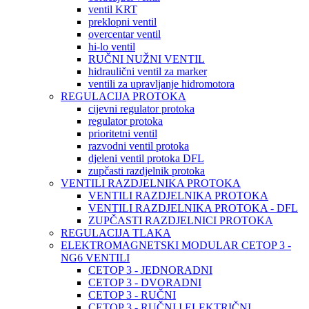
ventil KRT
preklopni ventil
overcentar ventil
hi-lo ventil
RUČNI NUŽNI VENTIL
hidraulični ventil za marker
ventili za upravljanje hidromotora
REGULACIJA PROTOKA
cijevni regulator protoka
regulator protoka
prioritetni ventil
razvodni ventil protoka
djeleni ventil protoka DFL
zupčasti razdjelnik protoka
VENTILI RAZDJELNIKA PROTOKA
VENTILI RAZDJELNIKA PROTOKA
VENTILI RAZDJELNIKA PROTOKA - DFL
ZUPČASTI RAZDJELNICI PROTOKA
REGULACIJA TLAKA
ELEKTROMAGNETSKI MODULAR CETOP 3 -
NG6 VENTILI
CETOP 3 - JEDNORADNI
CETOP 3 - DVORADNI
CETOP 3 - RUČNI
CETOP 3 - RUČNI I ELEKTRIČNI