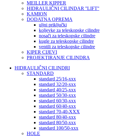
MEILLER KIPPER
HIDRAULIČNI CILINDAR ''LIFT''
KAMION
DODATNA OPREMA
uljni priključki
koljevke za teleskopske cilindre
nosači za teleskopske cilindre
kugle za teleskopske cilindre
ventili za teleskopske cilindre
KIPER CIJEVI
PROJEKTIRANJE CILINDRA
HIDRAULIČNI CILINDRI
STANDARD
standard 25/16-xxx
standard 32/20-xxx
standard 40/25-xxx
standard 50/30-xxx
standard 60/30-xxx
standard 60/40-xxx
standard 70-40-XXX
standard 80/40-xxx
standard 80/50-xxx
standard 100/50-xxx
HOLE