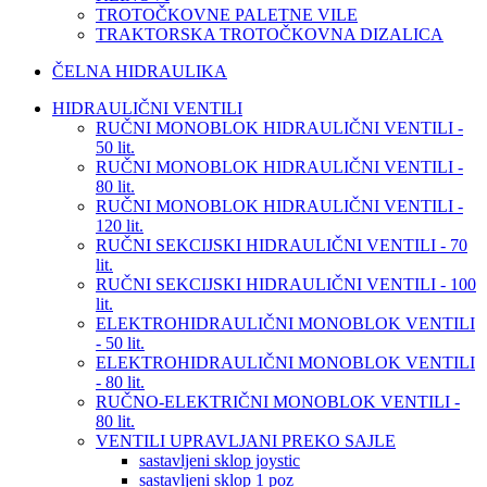
TROTOČKOVNE PALETNE VILE
TRAKTORSKA TROTOČKOVNA DIZALICA
ČELNA HIDRAULIKA
HIDRAULIČNI VENTILI
RUČNI MONOBLOK HIDRAULIČNI VENTILI -
50 lit.
RUČNI MONOBLOK HIDRAULIČNI VENTILI -
80 lit.
RUČNI MONOBLOK HIDRAULIČNI VENTILI -
120 lit.
RUČNI SEKCIJSKI HIDRAULIČNI VENTILI - 70
lit.
RUČNI SEKCIJSKI HIDRAULIČNI VENTILI - 100
lit.
ELEKTROHIDRAULIČNI MONOBLOK VENTILI
- 50 lit.
ELEKTROHIDRAULIČNI MONOBLOK VENTILI
- 80 lit.
RUČNO-ELEKTRIČNI MONOBLOK VENTILI -
80 lit.
VENTILI UPRAVLJANI PREKO SAJLE
sastavljeni sklop joystic
sastavljeni sklop 1 poz