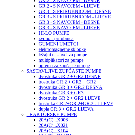
GR.2 - S NAVOJEM - DESNE
GR.2 - S NAVOJEM - LIJEVE
GR.3 - S PRIRUBNICOM - DESNE
GR.3 - S PRIRUBNICOM - LIJEVE
GR.3 - S NAVOJEM - DESNE
GR.3 - S NAVOJEM - LIJEVE
HI-LO PUMPE
zvono - prirubnica
GUMENI UMETCI
elektromagnetne sklopke
ležajni nastavci za pumpe
multiplikatori za pumpe
oprema za zupčaste pumpe
SASTAVLJIVE ZUPČASTE PUMPE
dvostruka GR.2 + GR2 DESNE
trostruka GR.2 + GR2 + GR2
dvostruka GR.3 + GR.2 DESNA
dvostruka GR.3 + GR3
dvostruka GR.2 + GR2 LIJEVE
trostruka GR.2+GR.2+GR.2 - LIJEVE
dupla GR.3 + GR.2 LIJEVA
TRAKTORSKE PUMPE
20A(C)...X006
20A(C)...X021
20A(C)...X104