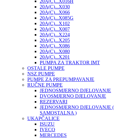
20A(C)...X016H
20A(C)...X030
20A(C)...X066
20A(C)...X085G
20A(C)...X102
20A(C)...X007
20A(C)...X224
20A(C)...X205
20A(C)...X086
20A(C)...X080
20A(C)...X201
PUMPA ZA TRAKTOR IMT
OSTALE PUMPE
NSZ PUMPE
PUMPE ZA PREPUMPAVANJE
RUČNE PUMPE
JEDNOSMJERNO DJELOVANJE
DVOSMJERNO DJELOVANJE
REZERVARI
JEDNOSMJERNO DJELOVANJE (
SAMOSTALNA )
UKAPČALICE
ISUZU
IVECO
MERCEDES