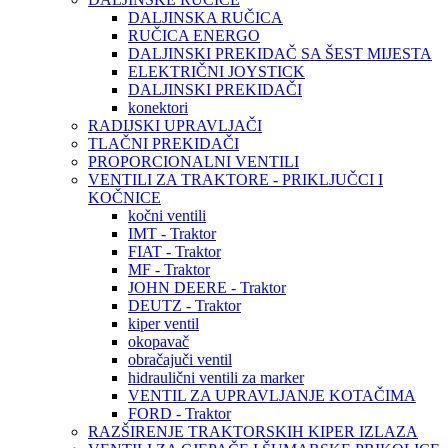
DALJINSKA RUČICA
RUČICA ENERGO
DALJINSKI PREKIDAČ SA ŠEST MIJESTA
ELEKTRIČNI JOYSTICK
DALJINSKI PREKIDAČI
konektori
RADIJSKI UPRAVLJAČI
TLAČNI PREKIDAČI
PROPORCIONALNI VENTILI
VENTILI ZA TRAKTORE - PRIKLJUČCI I
KOČNICE
kočni ventili
IMT - Traktor
FIAT - Traktor
MF - Traktor
JOHN DEERE - Traktor
DEUTZ - Traktor
kiper ventil
okopavač
obračajuči ventil
hidraulični ventili za marker
VENTIL ZA UPRAVLJANJE KOTAČIMA
FORD - Traktor
RAZŠIRENJE TRAKTORSKIH KIPER IZLAZA