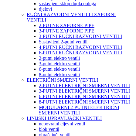
sastavljeni sklop dupla poluga
djelovi
RUČNI RAZVODNI VENTILI I ZAPORNI
VENTILI
2-PUTNE ZAPORNE PIPE
3-PUTNE ZAPORNE PIPE
3-PUTNI RUČNI RAZVODNI VENTILI
Sastavljeni 2-putni ventili
4-PUTNI RUČNI RAZVODNI VENTILI
6-PUTNI RUČNI RAZVODNI VENTILI
2-putni elektro ventili
3-putni elektro ventili
6-putni elektro ventili
8-putni elektro ventili
ELEKTRIČNI SMJERNI VENTILI
2-PUTNI ELEKTRIČNI SMJERNI VENTILI
3-PUTNI ELEKTRIČNI SMJERNI VENTILI
6-PUTNI ELEKTRIČNI SMJERNI VENTILI
8-PUTNI ELEKTRIČNI SMJERNI VENTILI
MODULARNI 2-PUTNI ELEKTRIČNI
SMJERNI VENTILI
LINIJSKI-UPRAVLJAČKI VENTILI
nepovratni cijevni ventil
blok ventil
obračajuči ventil