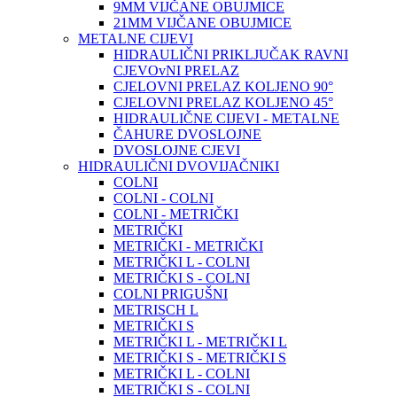
9MM VIJČANE OBUJMICE
21MM VIJČANE OBUJMICE
METALNE CIJEVI
HIDRAULIČNI PRIKLJUČAK RAVNI
CJEVOvNI PRELAZ
CJELOVNI PRELAZ KOLJENO 90°
CJELOVNI PRELAZ KOLJENO 45°
HIDRAULIČNE CIJEVI - METALNE
ČAHURE DVOSLOJNE
DVOSLOJNE CJEVI
HIDRAULIČNI DVOVIJAČNIKI
COLNI
COLNI - COLNI
COLNI - METRIČKI
METRIČKI
METRIČKI - METRIČKI
METRIČKI L - COLNI
METRIČKI S - COLNI
COLNI PRIGUŠNI
METRISCH L
METRIČKI S
METRIČKI L - METRIČKI L
METRIČKI S - METRIČKI S
METRIČKI L - COLNI
METRIČKI S - COLNI