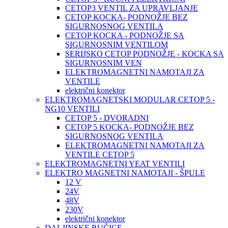
CETOP3 VENTIL ZA UPRAVLJANJE
CETOP KOCKA- PODNOŽJE BEZ
SIGURNOSNOG VENTILA
CETOP KOCKA - PODNOŽJE SA
SIGURNOSNIM VENTILOM
SERIJSKO CETOP PODNOŽJE - KOCKA SA
SIGURNOSNIM VEN
ELEKTROMAGNETNI NAMOTAJI ZA
VENTILE
električni konektor
ELEKTROMAGNETSKI MODULAR CETOP 5 -
NG10 VENTILI
CETOP 5 - DVORADNI
CETOP 5 KOCKA- PODNOŽJE BEZ
SIGURNOSNOG VENTILA
ELEKTROMAGNETNI NAMOTAJI ZA
VENTILE CETOP 5
ELEKTROMAGNETNI YEAT VENTILI
ELEKTRO MAGNETNI NAMOTAJI - ŠPULE
12 V
24V
48V
230V
električni konektor
DALJINSKE RUČICE