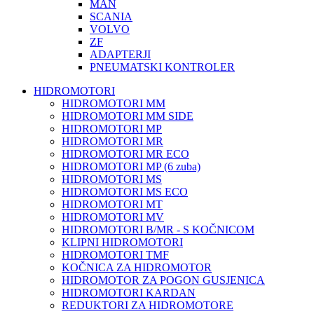
MAN
SCANIA
VOLVO
ZF
ADAPTERJI
PNEUMATSKI KONTROLER
HIDROMOTORI
HIDROMOTORI MM
HIDROMOTORI MM SIDE
HIDROMOTORI MP
HIDROMOTORI MR
HIDROMOTORI MR ECO
HIDROMOTORI MP (6 zuba)
HIDROMOTORI MS
HIDROMOTORI MS ECO
HIDROMOTORI MT
HIDROMOTORI MV
HIDROMOTORI B/MR - S KOČNICOM
KLIPNI HIDROMOTORI
HIDROMOTORI TMF
KOČNICA ZA HIDROMOTOR
HIDROMOTOR ZA POGON GUSJENICA
HIDROMOTORI KARDAN
REDUKTORI ZA HIDROMOTORE