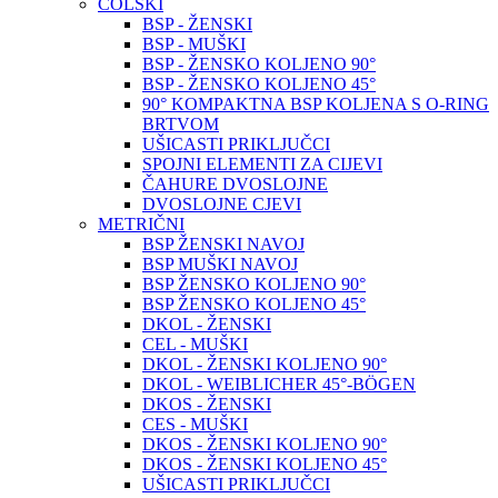
COLSKI
BSP - ŽENSKI
BSP - MUŠKI
BSP - ŽENSKO KOLJENO 90°
BSP - ŽENSKO KOLJENO 45°
90° KOMPAKTNA BSP KOLJENA S O-RING
BRTVOM
UŠICASTI PRIKLJUČCI
SPOJNI ELEMENTI ZA CIJEVI
ČAHURE DVOSLOJNE
DVOSLOJNE CJEVI
METRIČNI
BSP ŽENSKI NAVOJ
BSP MUŠKI NAVOJ
BSP ŽENSKO KOLJENO 90°
BSP ŽENSKO KOLJENO 45°
DKOL - ŽENSKI
CEL - MUŠKI
DKOL - ŽENSKI KOLJENO 90°
DKOL - WEIBLICHER 45°-BÖGEN
DKOS - ŽENSKI
CES - MUŠKI
DKOS - ŽENSKI KOLJENO 90°
DKOS - ŽENSKI KOLJENO 45°
UŠICASTI PRIKLJUČCI