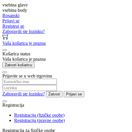
vsebina glave
vsebina body
Bosanski
Prijavi se
Registruj se
Zaboravili ste lozinku?
Vaša košarica je prazna
Košarica status
Vaša košarica je prazna
Zatvori košaricu
Prijavite se u web trgovinu
Zaboravili ste lozinku?
Zatvori
Prijavi se
Registracija
Registracija (fizičke osobe)
Registracija (pravne osobe)
Registracija za fizičke osobe