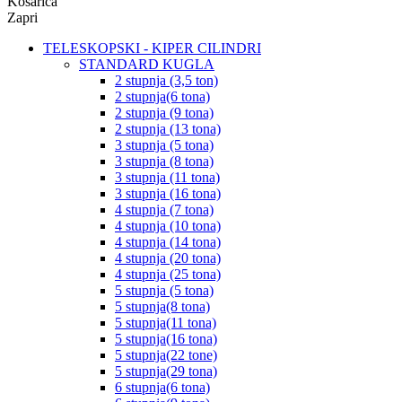
Košarica
Zapri
TELESKOPSKI - KIPER CILINDRI
STANDARD KUGLA
2 stupnja (3,5 ton)
2 stupnja(6 tona)
2 stupnja (9 tona)
2 stupnja (13 tona)
3 stupnja (5 tona)
3 stupnja (8 tona)
3 stupnja (11 tona)
3 stupnja (16 tona)
4 stupnja (7 tona)
4 stupnja (10 tona)
4 stupnja (14 tona)
4 stupnja (20 tona)
4 stupnja (25 tona)
5 stupnja (5 tona)
5 stupnja(8 tona)
5 stupnja(11 tona)
5 stupnja(16 tona)
5 stupnja(22 tone)
5 stupnja(29 tona)
6 stupnja(6 tona)