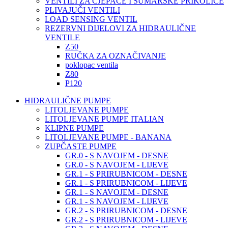
VENTILI ZA CJEPAČE I ŠUMARSKE PRIKOLICE
PLIVAJUČI VENTILI
LOAD SENSING VENTIL
REZERVNI DIJELOVI ZA HIDRAULIČNE
VENTILE
Z50
RUČKA ZA OZNAČIVANJE
poklopac ventila
Z80
P120
HIDRAULIČNE PUMPE
LITOLJEVANE PUMPE
LITOLJEVANE PUMPE ITALIAN
KLIPNE PUMPE
LITOLJEVANE PUMPE - BANANA
ZUPČASTE PUMPE
GR.0 - S NAVOJEM - DESNE
GR.0 - S NAVOJEM - LIJEVE
GR.1 - S PRIRUBNICOM - DESNE
GR.1 - S PRIRUBNICOM - LIJEVE
GR.1 - S NAVOJEM - DESNE
GR.1 - S NAVOJEM - LIJEVE
GR.2 - S PRIRUBNICOM - DESNE
GR.2 - S PRIRUBNICOM - LIJEVE