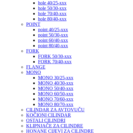
hole 40/25-xxx
hole 50/30-xxx
hole 70/40-xxx
hole 80/40-xxx
POINT
point 40/25-xxx
point 50/30-xxx
point 60/40-xxx
point 80/40-xxx
FORK
FORK 50/30-xxx
FORK 70/40-xxx
FLANGE
MONO
MONO 30/25-xxx
MONO 40/30-xxx
MONO 50/40-xxx
MONO 60/50-xxx
MONO 70/60-xxx
MONO 80/70-xxx
CILINDAR ZA AVTOVUČU
KOČIONI CILINDAR
OSTALI CILINDRI
KLIPNJAČE ZA CILINDRE
HONANE CIJEVI ZA CILINDRE