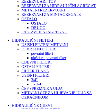
REZERVUARI 'TOP'
REZERVARI ZA HIDRAULIČNI AGREGAT
METALNI REZERVUARI
REZERVARI ZA MINI AGREGATE
OSTALO
OSTALO
DRUGO
SASTAVLJENI AGREGATI
HIDRAULIČNI FILTERI
USISNI FILTERI METALNI
POVRATNI FILTERI
povratni filteri
ulošci za povratni filter
CIJEVNI FILTERI
OSTALI FILTERI
FILTER TLAKA
USISNI FILTERI
3/4"
1 - 1/4
ČEP SPREMNIKA ULJA
METALNI ČEP ZA ULJEVANJE ULJA SA
OZRAČNIKOM
HIDRAULIČNE CIJEVI