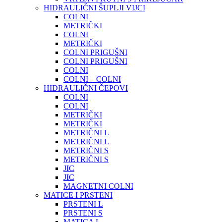
HIDRAULIČNI ŠUPLJI VIJCI
COLNI
METRIČKI
COLNI
METRIČKI
COLNI PRIGUŠNI
COLNI PRIGUŠNI
COLNI
COLNI – COLNI
HIDRAULIČNI ČEPOVI
COLNI
COLNI
METRIČKI
METRIČKI
METRIČNI L
METRIČNI L
METRIČNI S
METRIČNI S
JIC
JIC
MAGNETNI COLNI
MATICE I PRSTENI
PRSTENI L
PRSTENI S
MATICA L