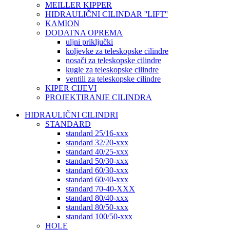
MEILLER KIPPER
HIDRAULIČNI CILINDAR ''LIFT''
KAMION
DODATNA OPREMA
uljni priključki
koljevke za teleskopske cilindre
nosači za teleskopske cilindre
kugle za teleskopske cilindre
ventili za teleskopske cilindre
KIPER CIJEVI
PROJEKTIRANJE CILINDRA
HIDRAULIČNI CILINDRI
STANDARD
standard 25/16-xxx
standard 32/20-xxx
standard 40/25-xxx
standard 50/30-xxx
standard 60/30-xxx
standard 60/40-xxx
standard 70-40-XXX
standard 80/40-xxx
standard 80/50-xxx
standard 100/50-xxx
HOLE