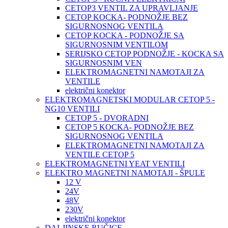
CETOP3 VENTIL ZA UPRAVLJANJE
CETOP KOCKA- PODNOŽJE BEZ
SIGURNOSNOG VENTILA
CETOP KOCKA - PODNOŽJE SA
SIGURNOSNIM VENTILOM
SERIJSKO CETOP PODNOŽJE - KOCKA SA
SIGURNOSNIM VEN
ELEKTROMAGNETNI NAMOTAJI ZA
VENTILE
električni konektor
ELEKTROMAGNETSKI MODULAR CETOP 5 -
NG10 VENTILI
CETOP 5 - DVORADNI
CETOP 5 KOCKA- PODNOŽJE BEZ
SIGURNOSNOG VENTILA
ELEKTROMAGNETNI NAMOTAJI ZA
VENTILE CETOP 5
ELEKTROMAGNETNI YEAT VENTILI
ELEKTRO MAGNETNI NAMOTAJI - ŠPULE
12 V
24V
48V
230V
električni konektor
DALJINSKE RUČICE