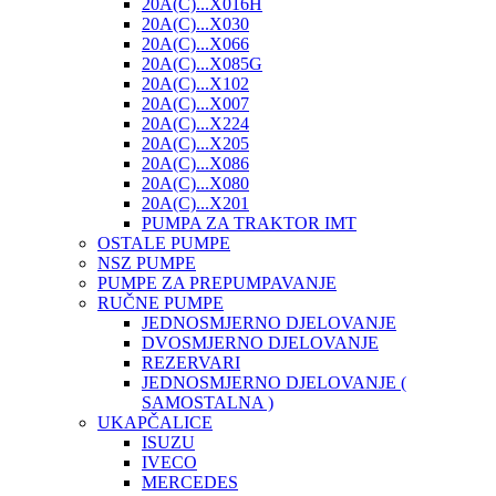
20A(C)...X016H
20A(C)...X030
20A(C)...X066
20A(C)...X085G
20A(C)...X102
20A(C)...X007
20A(C)...X224
20A(C)...X205
20A(C)...X086
20A(C)...X080
20A(C)...X201
PUMPA ZA TRAKTOR IMT
OSTALE PUMPE
NSZ PUMPE
PUMPE ZA PREPUMPAVANJE
RUČNE PUMPE
JEDNOSMJERNO DJELOVANJE
DVOSMJERNO DJELOVANJE
REZERVARI
JEDNOSMJERNO DJELOVANJE (
SAMOSTALNA )
UKAPČALICE
ISUZU
IVECO
MERCEDES