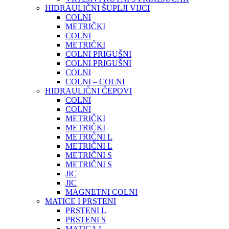
HIDRAULIČNI ŠUPLJI VIJCI
COLNI
METRIČKI
COLNI
METRIČKI
COLNI PRIGUŠNI
COLNI PRIGUŠNI
COLNI
COLNI – COLNI
HIDRAULIČNI ČEPOVI
COLNI
COLNI
METRIČKI
METRIČKI
METRIČNI L
METRIČNI L
METRIČNI S
METRIČNI S
JIC
JIC
MAGNETNI COLNI
MATICE I PRSTENI
PRSTENI L
PRSTENI S
MATICA L