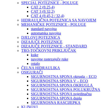
SPECIAL POTEZNICE - POLUGE
CAT 2 (fi 25,4)
CAT 3 (fi 32,2)
CAT 4 (fi 45,2 / 32,4)
HIDRAULIČNA POTEZNICA SA NAVOJEM
MEHANIČKE POTEZNICE - POLUGE
standard navojna
automatska navojna
DJELOVI POTEZNICA
DIZAJUČE POTEZNICE
DIZAJUČE POTEZNICE - STANDARD
TRO-TOČKOVNI PRIKLJUČAK
kuke
navojne rastezajuče ruke
ostalo
ČELNA HIDRAULIKA
OSIGURAČI
SIGURNOSTNA SPONA okrugla – ECO
SIGURNOSTNA SPONA V – ECO
SIGURNOSTNA SPONA OKRUGLA
SIGURNOSTNA SPONA POLUKRUŽNA
SIGURNOSTNA SPONA pojedinačna
SIGURNOSTNA SPONA dupla
SIGURNOSNA RASCIJEPKA
KLINOVI