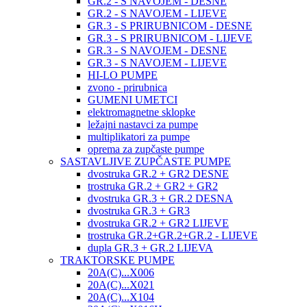
GR.2 - S NAVOJEM - DESNE
GR.2 - S NAVOJEM - LIJEVE
GR.3 - S PRIRUBNICOM - DESNE
GR.3 - S PRIRUBNICOM - LIJEVE
GR.3 - S NAVOJEM - DESNE
GR.3 - S NAVOJEM - LIJEVE
HI-LO PUMPE
zvono - prirubnica
GUMENI UMETCI
elektromagnetne sklopke
ležajni nastavci za pumpe
multiplikatori za pumpe
oprema za zupčaste pumpe
SASTAVLJIVE ZUPČASTE PUMPE
dvostruka GR.2 + GR2 DESNE
trostruka GR.2 + GR2 + GR2
dvostruka GR.3 + GR.2 DESNA
dvostruka GR.3 + GR3
dvostruka GR.2 + GR2 LIJEVE
trostruka GR.2+GR.2+GR.2 - LIJEVE
dupla GR.3 + GR.2 LIJEVA
TRAKTORSKE PUMPE
20A(C)...X006
20A(C)...X021
20A(C)...X104