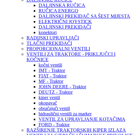
DALJINSKA RUČICA
RUČICA ENERGO
DALJINSKI PREKIDAČ SA ŠEST MIJESTA
ELEKTRIČNI JOYSTICK
DALJINSKI PREKIDAČI
konektori
RADIJSKI UPRAVLJAČI
TLAČNI PREKIDAČI
PROPORCIONALNI VENTILI
VENTILI ZA TRAKTORE - PRIKLJUČCI I
KOČNICE
kočni ventili
IMT - Traktor
FIAT - Traktor
MF - Traktor
JOHN DEERE - Traktor
DEUTZ - Traktor
kiper ventil
okopavač
obračajuči ventil
hidraulični ventili za marker
VENTIL ZA UPRAVLJANJE KOTAČIMA
FORD - Traktor
RAZŠIRENJE TRAKTORSKIH KIPER IZLAZA