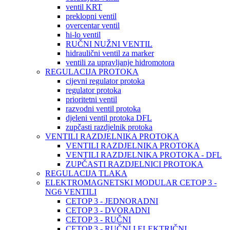
ventil KRT
preklopni ventil
overcentar ventil
hi-lo ventil
RUČNI NUŽNI VENTIL
hidraulični ventil za marker
ventili za upravljanje hidromotora
REGULACIJA PROTOKA
cijevni regulator protoka
regulator protoka
prioritetni ventil
razvodni ventil protoka
djeleni ventil protoka DFL
zupčasti razdjelnik protoka
VENTILI RAZDJELNIKA PROTOKA
VENTILI RAZDJELNIKA PROTOKA
VENTILI RAZDJELNIKA PROTOKA - DFL
ZUPČASTI RAZDJELNICI PROTOKA
REGULACIJA TLAKA
ELEKTROMAGNETSKI MODULAR CETOP 3 -
NG6 VENTILI
CETOP 3 - JEDNORADNI
CETOP 3 - DVORADNI
CETOP 3 - RUČNI
CETOP 3 - RUČNI I ELEKTRIČNI