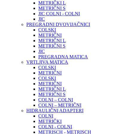
METRIČKI L
METRIČNI S
JIC COLNI - COLNI
JIC
PREGRADNI DVOVIJAČNICI
COLSKI
METRIČNI
METRIČNI L
METRIČNI S
JIC
PREGRADNA MATICA
VRTLJIVA MATICA
COLSKI
METRIČNI
COLSKI
METRIČNI
METRIČNI L
METRIČNI S
COLNI – COLNI
COLNI – METRIČNI
HIDRAULIČNI ADAPTERI
COLNI
METRIČKI
COLNI - COLNI
METRISCH - METRISCH