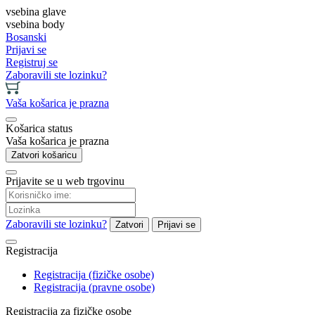
vsebina glave
vsebina body
Bosanski
Prijavi se
Registruj se
Zaboravili ste lozinku?
Vaša košarica je prazna
Košarica status
Vaša košarica je prazna
Zatvori košaricu
Prijavite se u web trgovinu
Zaboravili ste lozinku?
Zatvori
Prijavi se
Registracija
Registracija (fizičke osobe)
Registracija (pravne osobe)
Registracija za fizičke osobe