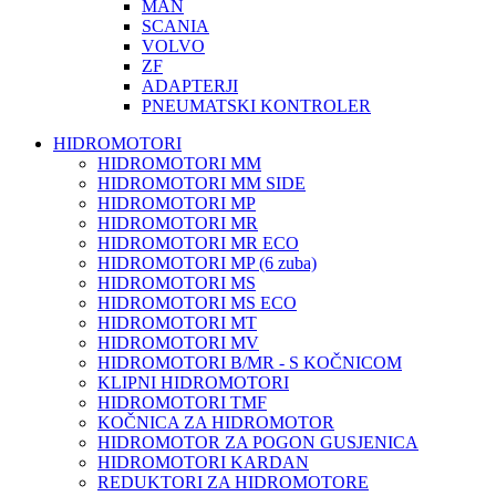
MAN
SCANIA
VOLVO
ZF
ADAPTERJI
PNEUMATSKI KONTROLER
HIDROMOTORI
HIDROMOTORI MM
HIDROMOTORI MM SIDE
HIDROMOTORI MP
HIDROMOTORI MR
HIDROMOTORI MR ECO
HIDROMOTORI MP (6 zuba)
HIDROMOTORI MS
HIDROMOTORI MS ECO
HIDROMOTORI MT
HIDROMOTORI MV
HIDROMOTORI B/MR - S KOČNICOM
KLIPNI HIDROMOTORI
HIDROMOTORI TMF
KOČNICA ZA HIDROMOTOR
HIDROMOTOR ZA POGON GUSJENICA
HIDROMOTORI KARDAN
REDUKTORI ZA HIDROMOTORE