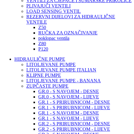
VENTILI ZA CJEPAČE I ŠUMARSKE PRIKOLICE
PLIVAJUČI VENTILI
LOAD SENSING VENTIL
REZERVNI DIJELOVI ZA HIDRAULIČNE
VENTILE
Z50
RUČKA ZA OZNAČIVANJE
poklopac ventila
Z80
P120
HIDRAULIČNE PUMPE
LITOLJEVANE PUMPE
LITOLJEVANE PUMPE ITALIAN
KLIPNE PUMPE
LITOLJEVANE PUMPE - BANANA
ZUPČASTE PUMPE
GR.0 - S NAVOJEM - DESNE
GR.0 - S NAVOJEM - LIJEVE
GR.1 - S PRIRUBNICOM - DESNE
GR.1 - S PRIRUBNICOM - LIJEVE
GR.1 - S NAVOJEM - DESNE
GR.1 - S NAVOJEM - LIJEVE
GR.2 - S PRIRUBNICOM - DESNE
GR.2 - S PRIRUBNICOM - LIJEVE