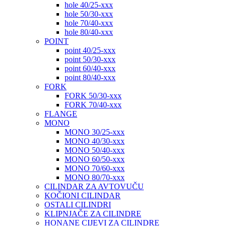
hole 40/25-xxx
hole 50/30-xxx
hole 70/40-xxx
hole 80/40-xxx
POINT
point 40/25-xxx
point 50/30-xxx
point 60/40-xxx
point 80/40-xxx
FORK
FORK 50/30-xxx
FORK 70/40-xxx
FLANGE
MONO
MONO 30/25-xxx
MONO 40/30-xxx
MONO 50/40-xxx
MONO 60/50-xxx
MONO 70/60-xxx
MONO 80/70-xxx
CILINDAR ZA AVTOVUČU
KOČIONI CILINDAR
OSTALI CILINDRI
KLIPNJAČE ZA CILINDRE
HONANE CIJEVI ZA CILINDRE