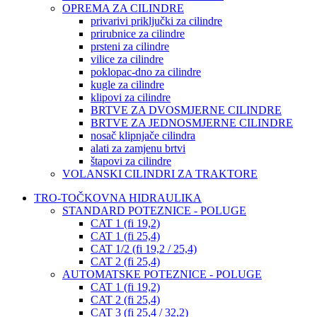
OPREMA ZA CILINDRE
privarivi priključki za cilindre
prirubnice za cilindre
prsteni za cilindre
vilice za cilindre
poklopac-dno za cilindre
kugle za cilindre
klipovi za cilindre
BRTVE ZA DVOSMJERNE CILINDRE
BRTVE ZA JEDNOSMJERNE CILINDRE
nosač klipnjače cilindra
alati za zamjenu brtvi
štapovi za cilindre
VOLANSKI CILINDRI ZA TRAKTORE
TRO-TOČKOVNA HIDRAULIKA
STANDARD POTEZNICE - POLUGE
CAT 1 (fi 19,2)
CAT 1 (fi 25,4)
CAT 1/2 (fi 19,2 / 25,4)
CAT 2 (fi 25,4)
AUTOMATSKE POTEZNICE - POLUGE
CAT 1 (fi 19,2)
CAT 2 (fi 25,4)
CAT 3 (fi 25,4 / 32,2)