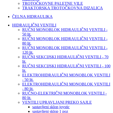
TROTOČKOVNE PALETNE VILE
TRAKTORSKA TROTOČKOVNA DIZALICA
ČELNA HIDRAULIKA
HIDRAULIČNI VENTILI
RUČNI MONOBLOK HIDRAULIČNI VENTILI -
50 lit.
RUČNI MONOBLOK HIDRAULIČNI VENTILI -
80 lit.
RUČNI MONOBLOK HIDRAULIČNI VENTILI -
120 lit.
RUČNI SEKCIJSKI HIDRAULIČNI VENTILI - 70
lit.
RUČNI SEKCIJSKI HIDRAULIČNI VENTILI - 100
lit.
ELEKTROHIDRAULIČNI MONOBLOK VENTILI
- 50 lit.
ELEKTROHIDRAULIČNI MONOBLOK VENTILI
- 80 lit.
RUČNO-ELEKTRIČNI MONOBLOK VENTILI -
80 lit.
VENTILI UPRAVLJANI PREKO SAJLE
sastavljeni sklop joystic
sastavljeni sklop 1 poz