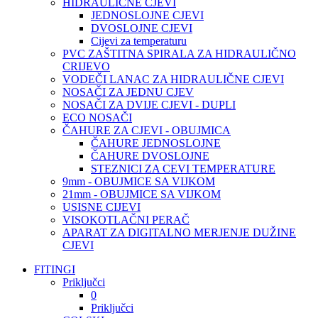
HIDRAULIČNE CJEVI
JEDNOSLOJNE CJEVI
DVOSLOJNE CJEVI
Cijevi za temperaturu
PVC ZAŠTITNA SPIRALA ZA HIDRAULIČNO
CRIJEVO
VODEČI LANAC ZA HIDRAULIČNE CJEVI
NOSAČI ZA JEDNU CJEV
NOSAČI ZA DVIJE CJEVI - DUPLI
ECO NOSAČI
ČAHURE ZA CJEVI - OBUJMICA
ČAHURE JEDNOSLOJNE
ČAHURE DVOSLOJNE
STEZNICI ZA CEVI TEMPERATURE
9mm - OBUJMICE SA VIJKOM
21mm - OBUJMICE SA VIJKOM
USISNE CIJEVI
VISOKOTLAČNI PERAČ
APARAT ZA DIGITALNO MERJENJE DUŽINE
CJEVI
FITINGI
Priključci
0
Priključci