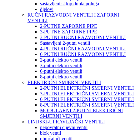
sastavljeni sklop dupla poluga
djelovi
RUČNI RAZVODNI VENTILI I ZAPORNI
VENTILI
2-PUTNE ZAPORNE PIPE
3-PUTNE ZAPORNE PIPE
3-PUTNI RUČNI RAZVODNI VENTILI
Sastavljeni 2-putni ventili
4-PUTNI RUČNI RAZVODNI VENTILI
6-PUTNI RUČNI RAZVODNI VENTILI
2-putni elektro ventili
3-putni elektro ventili
6-putni elektro ventili
8-putni elektro ventili
ELEKTRIČNI SMJERNI VENTILI
2-PUTNI ELEKTRIČNI SMJERNI VENTILI
3-PUTNI ELEKTRIČNI SMJERNI VENTILI
6-PUTNI ELEKTRIČNI SMJERNI VENTILI
8-PUTNI ELEKTRIČNI SMJERNI VENTILI
MODULARNI 2-PUTNI ELEKTRIČNI
SMJERNI VENTILI
LINIJSKI-UPRAVLJAČKI VENTILI
nepovratni cijevni ventil
blok ventil
obračajuči ventil