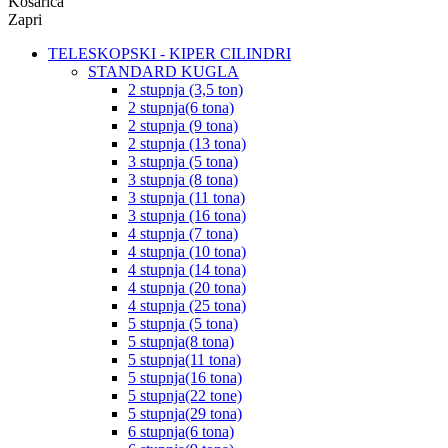
Košarica
Zapri
TELESKOPSKI - KIPER CILINDRI
STANDARD KUGLA
2 stupnja (3,5 ton)
2 stupnja(6 tona)
2 stupnja (9 tona)
2 stupnja (13 tona)
3 stupnja (5 tona)
3 stupnja (8 tona)
3 stupnja (11 tona)
3 stupnja (16 tona)
4 stupnja (7 tona)
4 stupnja (10 tona)
4 stupnja (14 tona)
4 stupnja (20 tona)
4 stupnja (25 tona)
5 stupnja (5 tona)
5 stupnja(8 tona)
5 stupnja(11 tona)
5 stupnja(16 tona)
5 stupnja(22 tone)
5 stupnja(29 tona)
6 stupnja(6 tona)