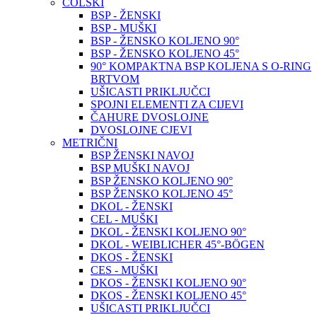
COLSKI
BSP - ŽENSKI
BSP - MUŠKI
BSP - ŽENSKO KOLJENO 90°
BSP - ŽENSKO KOLJENO 45°
90° KOMPAKTNA BSP KOLJENA S O-RING
BRTVOM
UŠICASTI PRIKLJUČCI
SPOJNI ELEMENTI ZA CIJEVI
ČAHURE DVOSLOJNE
DVOSLOJNE CJEVI
METRIČNI
BSP ŽENSKI NAVOJ
BSP MUŠKI NAVOJ
BSP ŽENSKO KOLJENO 90°
BSP ŽENSKO KOLJENO 45°
DKOL - ŽENSKI
CEL - MUŠKI
DKOL - ŽENSKI KOLJENO 90°
DKOL - WEIBLICHER 45°-BÖGEN
DKOS - ŽENSKI
CES - MUŠKI
DKOS - ŽENSKI KOLJENO 90°
DKOS - ŽENSKI KOLJENO 45°
UŠICASTI PRIKLJUČCI