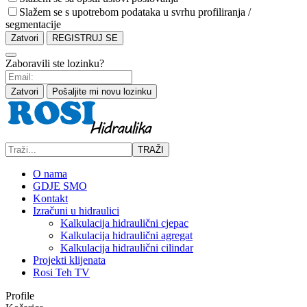
Slažem se s upotrebom podataka u svrhu profiliranja /
segmentacije
Zatvori
REGISTRUJ SE
Zaboravili ste lozinku?
Zatvori
Pošaljite mi novu lozinku
TRAŽI
O nama
GDJE SMO
Kontakt
Izračuni u hidraulici
Kalkulacija hidraulični cjepac
Kalkulacija hidraulični agregat
Kalkulacija hidraulični cilindar
Projekti klijenata
Rosi Teh TV
Profile