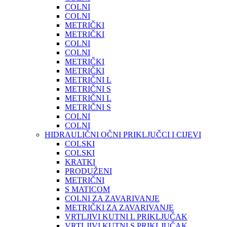
COLNI
COLNI
METRIČKI
METRIČKI
COLNI
COLNI
METRIČKI
METRIČKI
METRIČNI L
METRIČNI S
METRIČNI L
METRIČNI S
COLNI
COLNI
HIDRAULIČNI OČNI PRIKLJUČCI I CIJEVI
COLSKI
COLSKI
KRATKI
PRODUŽENI
METRIČNI
S MATICOM
COLNI ZA ZAVARIVANJE
METRIČKI ZA ZAVARIVANJE
VRTLJIVI KUTNI L PRIKLJUČAK
VRTLJIVI KUTNI S PRIKLJUČAK