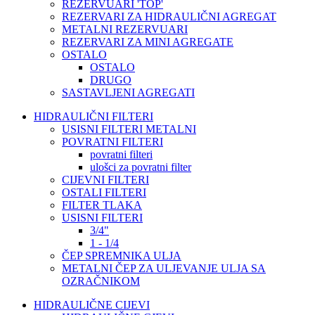
REZERVUARI 'TOP'
REZERVARI ZA HIDRAULIČNI AGREGAT
METALNI REZERVUARI
REZERVARI ZA MINI AGREGATE
OSTALO
OSTALO
DRUGO
SASTAVLJENI AGREGATI
HIDRAULIČNI FILTERI
USISNI FILTERI METALNI
POVRATNI FILTERI
povratni filteri
ulošci za povratni filter
CIJEVNI FILTERI
OSTALI FILTERI
FILTER TLAKA
USISNI FILTERI
3/4"
1 - 1/4
ČEP SPREMNIKA ULJA
METALNI ČEP ZA ULJEVANJE ULJA SA
OZRAČNIKOM
HIDRAULIČNE CIJEVI