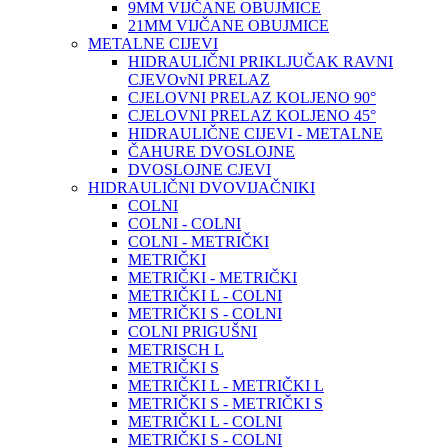
9MM VIJČANE OBUJMICE
21MM VIJČANE OBUJMICE
METALNE CIJEVI
HIDRAULIČNI PRIKLJUČAK RAVNI
CJEVOvNI PRELAZ
CJELOVNI PRELAZ KOLJENO 90°
CJELOVNI PRELAZ KOLJENO 45°
HIDRAULIČNE CIJEVI - METALNE
ČAHURE DVOSLOJNE
DVOSLOJNE CJEVI
HIDRAULIČNI DVOVIJAČNIKI
COLNI
COLNI - COLNI
COLNI - METRIČKI
METRIČKI
METRIČKI - METRIČKI
METRIČKI L - COLNI
METRIČKI S - COLNI
COLNI PRIGUŠNI
METRISCH L
METRIČKI S
METRIČKI L - METRIČKI L
METRIČKI S - METRIČKI S
METRIČKI L - COLNI
METRIČKI S - COLNI