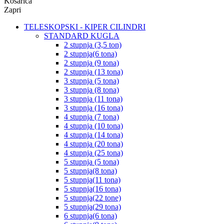
Košarica
Zapri
TELESKOPSKI - KIPER CILINDRI
STANDARD KUGLA
2 stupnja (3,5 ton)
2 stupnja(6 tona)
2 stupnja (9 tona)
2 stupnja (13 tona)
3 stupnja (5 tona)
3 stupnja (8 tona)
3 stupnja (11 tona)
3 stupnja (16 tona)
4 stupnja (7 tona)
4 stupnja (10 tona)
4 stupnja (14 tona)
4 stupnja (20 tona)
4 stupnja (25 tona)
5 stupnja (5 tona)
5 stupnja(8 tona)
5 stupnja(11 tona)
5 stupnja(16 tona)
5 stupnja(22 tone)
5 stupnja(29 tona)
6 stupnja(6 tona)