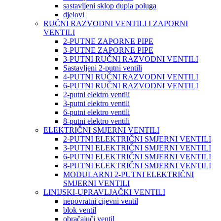
sastavljeni sklop dupla poluga
djelovi
RUČNI RAZVODNI VENTILI I ZAPORNI
VENTILI
2-PUTNE ZAPORNE PIPE
3-PUTNE ZAPORNE PIPE
3-PUTNI RUČNI RAZVODNI VENTILI
Sastavljeni 2-putni ventili
4-PUTNI RUČNI RAZVODNI VENTILI
6-PUTNI RUČNI RAZVODNI VENTILI
2-putni elektro ventili
3-putni elektro ventili
6-putni elektro ventili
8-putni elektro ventili
ELEKTRIČNI SMJERNI VENTILI
2-PUTNI ELEKTRIČNI SMJERNI VENTILI
3-PUTNI ELEKTRIČNI SMJERNI VENTILI
6-PUTNI ELEKTRIČNI SMJERNI VENTILI
8-PUTNI ELEKTRIČNI SMJERNI VENTILI
MODULARNI 2-PUTNI ELEKTRIČNI
SMJERNI VENTILI
LINIJSKI-UPRAVLJAČKI VENTILI
nepovratni cijevni ventil
blok ventil
obračajuči ventil