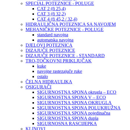
SPECIAL POTEZNICE - POLUGE
CAT 2 (fi 25,4)
CAT 3 (fi 32,2)
CAT 4 (fi 45,2 / 32,4)
HIDRAULIČNA POTEZNICA SA NAVOJEM
MEHANIČKE POTEZNICE - POLUGE
standard navojna
automatska navojna
DJELOVI POTEZNICA
DIZAJUČE POTEZNICE
DIZAJUČE POTEZNICE - STANDARD
TRO-TOČKOVNI PRIKLJUČAK
kuke
navojne rastezajuče ruke
ostalo
ČELNA HIDRAULIKA
OSIGURAČI
SIGURNOSTNA SPONA okrugla – ECO
SIGURNOSTNA SPONA V – ECO
SIGURNOSTNA SPONA OKRUGLA
SIGURNOSTNA SPONA POLUKRUŽNA
SIGURNOSTNA SPONA pojedinačna
SIGURNOSTNA SPONA dupla
SIGURNOSNA RASCIJEPKA
KLINOVI