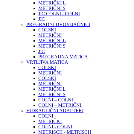
METRIČKI L
METRIČNI S
JIC COLNI - COLNI
JIC
PREGRADNI DVOVIJAČNICI
COLSKI
METRIČNI
METRIČNI L
METRIČNI S
JIC
PREGRADNA MATICA
VRTLJIVA MATICA
COLSKI
METRIČNI
COLSKI
METRIČNI
METRIČNI L
METRIČNI S
COLNI – COLNI
COLNI – METRIČNI
HIDRAULIČNI ADAPTERI
COLNI
METRIČKI
COLNI - COLNI
METRISCH - METRISCH