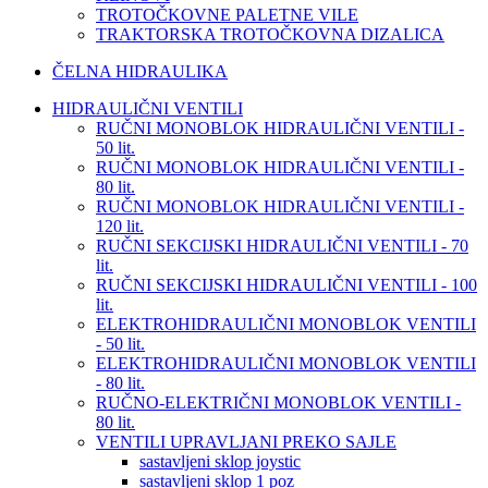
TROTOČKOVNE PALETNE VILE
TRAKTORSKA TROTOČKOVNA DIZALICA
ČELNA HIDRAULIKA
HIDRAULIČNI VENTILI
RUČNI MONOBLOK HIDRAULIČNI VENTILI -
50 lit.
RUČNI MONOBLOK HIDRAULIČNI VENTILI -
80 lit.
RUČNI MONOBLOK HIDRAULIČNI VENTILI -
120 lit.
RUČNI SEKCIJSKI HIDRAULIČNI VENTILI - 70
lit.
RUČNI SEKCIJSKI HIDRAULIČNI VENTILI - 100
lit.
ELEKTROHIDRAULIČNI MONOBLOK VENTILI
- 50 lit.
ELEKTROHIDRAULIČNI MONOBLOK VENTILI
- 80 lit.
RUČNO-ELEKTRIČNI MONOBLOK VENTILI -
80 lit.
VENTILI UPRAVLJANI PREKO SAJLE
sastavljeni sklop joystic
sastavljeni sklop 1 poz