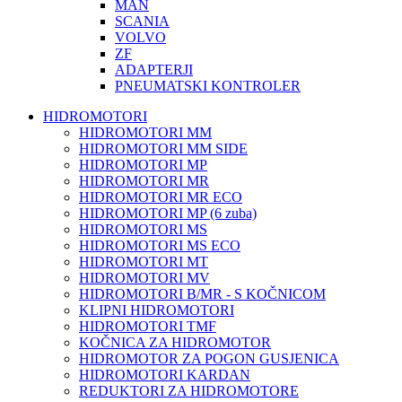
MAN
SCANIA
VOLVO
ZF
ADAPTERJI
PNEUMATSKI KONTROLER
HIDROMOTORI
HIDROMOTORI MM
HIDROMOTORI MM SIDE
HIDROMOTORI MP
HIDROMOTORI MR
HIDROMOTORI MR ECO
HIDROMOTORI MP (6 zuba)
HIDROMOTORI MS
HIDROMOTORI MS ECO
HIDROMOTORI MT
HIDROMOTORI MV
HIDROMOTORI B/MR - S KOČNICOM
KLIPNI HIDROMOTORI
HIDROMOTORI TMF
KOČNICA ZA HIDROMOTOR
HIDROMOTOR ZA POGON GUSJENICA
HIDROMOTORI KARDAN
REDUKTORI ZA HIDROMOTORE