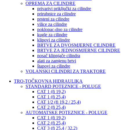
OPREMA ZA CILINDRE
privarivi priključki za cilindre
prirubnice za cilindre
prsteni za cilindre
vilice za cilindre
poklopac-dno za cilindre
kugle za cilindre
klipovi za cilindre
BRTVE ZA DVOSMJERNE CILINDRE
BRTVE ZA JEDNOSMJERNE CILINDRE
nosač klipnjače cilindra
alati za zamjenu brtvi
štapovi za cilindre
VOLANSKI CILINDRI ZA TRAKTORE
TRO-TOČKOVNA HIDRAULIKA
STANDARD POTEZNICE - POLUGE
CAT 1 (fi 19,2)
CAT 1 (fi 25,4)
CAT 1/2 (fi 19,2 / 25,4)
CAT 2 (fi 25,4)
AUTOMATSKE POTEZNICE - POLUGE
CAT 1 (fi 19,2)
CAT 2 (fi 25,4)
CAT 3 (fi 25,4 / 32,2)