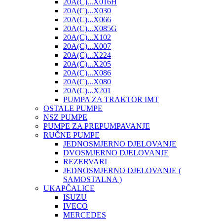
20A(C)...X016H
20A(C)...X030
20A(C)...X066
20A(C)...X085G
20A(C)...X102
20A(C)...X007
20A(C)...X224
20A(C)...X205
20A(C)...X086
20A(C)...X080
20A(C)...X201
PUMPA ZA TRAKTOR IMT
OSTALE PUMPE
NSZ PUMPE
PUMPE ZA PREPUMPAVANJE
RUČNE PUMPE
JEDNOSMJERNO DJELOVANJE
DVOSMJERNO DJELOVANJE
REZERVARI
JEDNOSMJERNO DJELOVANJE (
SAMOSTALNA )
UKAPČALICE
ISUZU
IVECO
MERCEDES