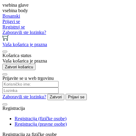
vsebina glave
vsebina body
Bosanski
Prijavi se
Registruj se
Zaboravili ste lozinku?
Vaša košarica je prazna
Košarica status
Vaša košarica je prazna
Zatvori košaricu
Prijavite se u web trgovinu
Zaboravili ste lozinku?
Zatvori
Prijavi se
Registracija
Registracija (fizičke osobe)
Registracija (pravne osobe)
Registracija za fizičke osobe