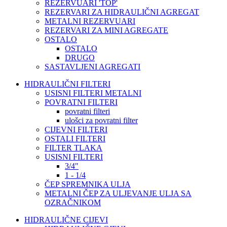
REZERVUARI 'TOP'
REZERVARI ZA HIDRAULIČNI AGREGAT
METALNI REZERVUARI
REZERVARI ZA MINI AGREGATE
OSTALO
OSTALO
DRUGO
SASTAVLJENI AGREGATI
HIDRAULIČNI FILTERI
USISNI FILTERI METALNI
POVRATNI FILTERI
povratni filteri
ulošci za povratni filter
CIJEVNI FILTERI
OSTALI FILTERI
FILTER TLAKA
USISNI FILTERI
3/4"
1 - 1/4
ČEP SPREMNIKA ULJA
METALNI ČEP ZA ULJEVANJE ULJA SA
OZRAČNIKOM
HIDRAULIČNE CIJEVI