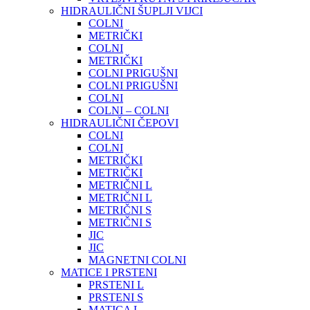
HIDRAULIČNI ŠUPLJI VIJCI
COLNI
METRIČKI
COLNI
METRIČKI
COLNI PRIGUŠNI
COLNI PRIGUŠNI
COLNI
COLNI – COLNI
HIDRAULIČNI ČEPOVI
COLNI
COLNI
METRIČKI
METRIČKI
METRIČNI L
METRIČNI L
METRIČNI S
METRIČNI S
JIC
JIC
MAGNETNI COLNI
MATICE I PRSTENI
PRSTENI L
PRSTENI S
MATICA L