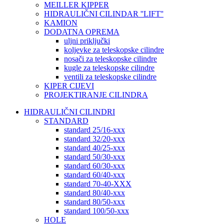
MEILLER KIPPER
HIDRAULIČNI CILINDAR ''LIFT''
KAMION
DODATNA OPREMA
uljni priključki
koljevke za teleskopske cilindre
nosači za teleskopske cilindre
kugle za teleskopske cilindre
ventili za teleskopske cilindre
KIPER CIJEVI
PROJEKTIRANJE CILINDRA
HIDRAULIČNI CILINDRI
STANDARD
standard 25/16-xxx
standard 32/20-xxx
standard 40/25-xxx
standard 50/30-xxx
standard 60/30-xxx
standard 60/40-xxx
standard 70-40-XXX
standard 80/40-xxx
standard 80/50-xxx
standard 100/50-xxx
HOLE