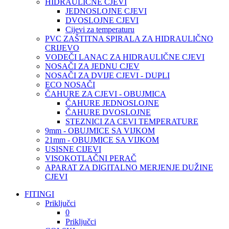
HIDRAULIČNE CJEVI
JEDNOSLOJNE CJEVI
DVOSLOJNE CJEVI
Cijevi za temperaturu
PVC ZAŠTITNA SPIRALA ZA HIDRAULIČNO
CRIJEVO
VODEČI LANAC ZA HIDRAULIČNE CJEVI
NOSAČI ZA JEDNU CJEV
NOSAČI ZA DVIJE CJEVI - DUPLI
ECO NOSAČI
ČAHURE ZA CJEVI - OBUJMICA
ČAHURE JEDNOSLOJNE
ČAHURE DVOSLOJNE
STEZNICI ZA CEVI TEMPERATURE
9mm - OBUJMICE SA VIJKOM
21mm - OBUJMICE SA VIJKOM
USISNE CIJEVI
VISOKOTLAČNI PERAČ
APARAT ZA DIGITALNO MERJENJE DUŽINE
CJEVI
FITINGI
Priključci
0
Priključci