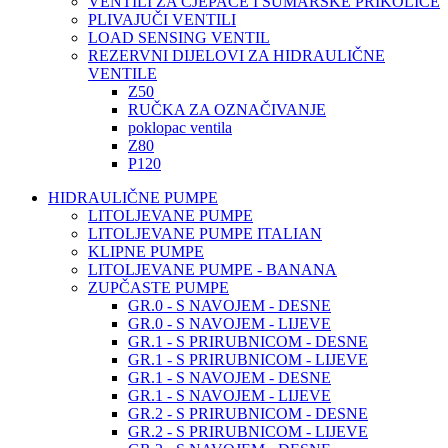
VENTILI ZA CJEPAČE I ŠUMARSKE PRIKOLICE
PLIVAJUČI VENTILI
LOAD SENSING VENTIL
REZERVNI DIJELOVI ZA HIDRAULIČNE
VENTILE
Z50
RUČKA ZA OZNAČIVANJE
poklopac ventila
Z80
P120
HIDRAULIČNE PUMPE
LITOLJEVANE PUMPE
LITOLJEVANE PUMPE ITALIAN
KLIPNE PUMPE
LITOLJEVANE PUMPE - BANANA
ZUPČASTE PUMPE
GR.0 - S NAVOJEM - DESNE
GR.0 - S NAVOJEM - LIJEVE
GR.1 - S PRIRUBNICOM - DESNE
GR.1 - S PRIRUBNICOM - LIJEVE
GR.1 - S NAVOJEM - DESNE
GR.1 - S NAVOJEM - LIJEVE
GR.2 - S PRIRUBNICOM - DESNE
GR.2 - S PRIRUBNICOM - LIJEVE