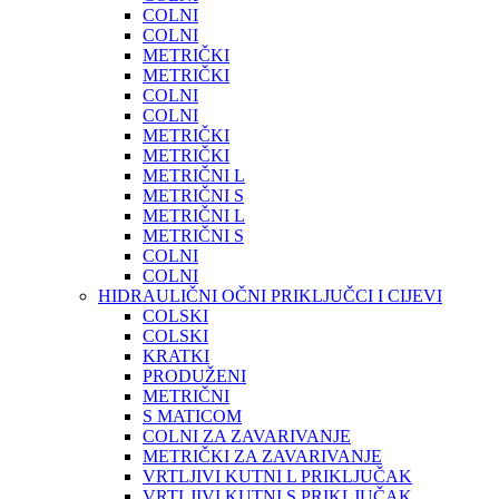
COLNI
COLNI
METRIČKI
METRIČKI
COLNI
COLNI
METRIČKI
METRIČKI
METRIČNI L
METRIČNI S
METRIČNI L
METRIČNI S
COLNI
COLNI
HIDRAULIČNI OČNI PRIKLJUČCI I CIJEVI
COLSKI
COLSKI
KRATKI
PRODUŽENI
METRIČNI
S MATICOM
COLNI ZA ZAVARIVANJE
METRIČKI ZA ZAVARIVANJE
VRTLJIVI KUTNI L PRIKLJUČAK
VRTLJIVI KUTNI S PRIKLJUČAK