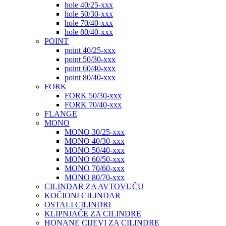
hole 40/25-xxx
hole 50/30-xxx
hole 70/40-xxx
hole 80/40-xxx
POINT
point 40/25-xxx
point 50/30-xxx
point 60/40-xxx
point 80/40-xxx
FORK
FORK 50/30-xxx
FORK 70/40-xxx
FLANGE
MONO
MONO 30/25-xxx
MONO 40/30-xxx
MONO 50/40-xxx
MONO 60/50-xxx
MONO 70/60-xxx
MONO 80/70-xxx
CILINDAR ZA AVTOVUČU
KOČIONI CILINDAR
OSTALI CILINDRI
KLIPNJAČE ZA CILINDRE
HONANE CIJEVI ZA CILINDRE