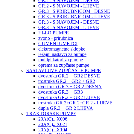
GR.2 - S NAVOJEM - DESNE
GR.2 - S NAVOJEM - LIJEVE
GR.3 - S PRIRUBNICOM - DESNE
GR.3 - S PRIRUBNICOM - LIJEVE
GR.3 - S NAVOJEM - DESNE
GR.3 - S NAVOJEM - LIJEVE
HI-LO PUMPE
zvono - prirubnica
GUMENI UMETCI
elektromagnetne sklopke
ležajni nastavci za pumpe
multiplikatori za pumpe
oprema za zupčaste pumpe
SASTAVLJIVE ZUPČASTE PUMPE
dvostruka GR.2 + GR2 DESNE
trostruka GR.2 + GR2 + GR2
dvostruka GR.3 + GR.2 DESNA
dvostruka GR.3 + GR3
dvostruka GR.2 + GR2 LIJEVE
trostruka GR.2+GR.2+GR.2 - LIJEVE
dupla GR.3 + GR.2 LIJEVA
TRAKTORSKE PUMPE
20A(C)...X006
20A(C)...X021
20A(C)...X104