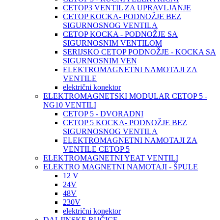
CETOP3 VENTIL ZA UPRAVLJANJE
CETOP KOCKA- PODNOŽJE BEZ
SIGURNOSNOG VENTILA
CETOP KOCKA - PODNOŽJE SA
SIGURNOSNIM VENTILOM
SERIJSKO CETOP PODNOŽJE - KOCKA SA
SIGURNOSNIM VEN
ELEKTROMAGNETNI NAMOTAJI ZA
VENTILE
električni konektor
ELEKTROMAGNETSKI MODULAR CETOP 5 -
NG10 VENTILI
CETOP 5 - DVORADNI
CETOP 5 KOCKA- PODNOŽJE BEZ
SIGURNOSNOG VENTILA
ELEKTROMAGNETNI NAMOTAJI ZA
VENTILE CETOP 5
ELEKTROMAGNETNI YEAT VENTILI
ELEKTRO MAGNETNI NAMOTAJI - ŠPULE
12 V
24V
48V
230V
električni konektor
DALJINSKE RUČICE