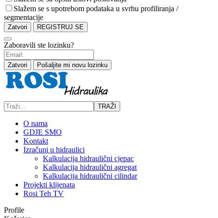
Slažem se s upotrebom podataka u svrhu profiliranja /
segmentacije
Zatvori
REGISTRUJ SE
Zaboravili ste lozinku?
Zatvori
Pošaljite mi novu lozinku
TRAŽI
O nama
GDJE SMO
Kontakt
Izračuni u hidraulici
Kalkulacija hidraulični cjepac
Kalkulacija hidraulični agregat
Kalkulacija hidraulični cilindar
Projekti klijenata
Rosi Teh TV
Profile