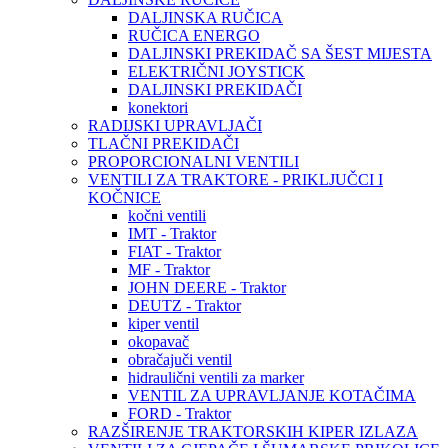
DALJINSKA RUČICA
RUČICA ENERGO
DALJINSKI PREKIDAČ SA ŠEST MIJESTA
ELEKTRIČNI JOYSTICK
DALJINSKI PREKIDAČI
konektori
RADIJSKI UPRAVLJAČI
TLAČNI PREKIDAČI
PROPORCIONALNI VENTILI
VENTILI ZA TRAKTORE - PRIKLJUČCI I
KOČNICE
kočni ventili
IMT - Traktor
FIAT - Traktor
MF - Traktor
JOHN DEERE - Traktor
DEUTZ - Traktor
kiper ventil
okopavač
obračajuči ventil
hidraulični ventili za marker
VENTIL ZA UPRAVLJANJE KOTAČIMA
FORD - Traktor
RAZŠIRENJE TRAKTORSKIH KIPER IZLAZA