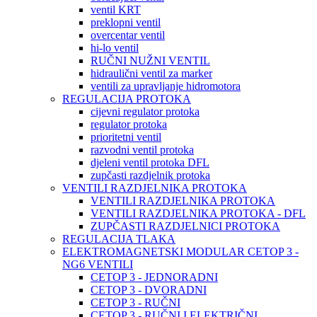
ventil KRT
preklopni ventil
overcentar ventil
hi-lo ventil
RUČNI NUŽNI VENTIL
hidraulični ventil za marker
ventili za upravljanje hidromotora
REGULACIJA PROTOKA
cijevni regulator protoka
regulator protoka
prioritetni ventil
razvodni ventil protoka
djeleni ventil protoka DFL
zupčasti razdjelnik protoka
VENTILI RAZDJELNIKA PROTOKA
VENTILI RAZDJELNIKA PROTOKA
VENTILI RAZDJELNIKA PROTOKA - DFL
ZUPČASTI RAZDJELNICI PROTOKA
REGULACIJA TLAKA
ELEKTROMAGNETSKI MODULAR CETOP 3 -
NG6 VENTILI
CETOP 3 - JEDNORADNI
CETOP 3 - DVORADNI
CETOP 3 - RUČNI
CETOP 3 - RUČNI I ELEKTRIČNI