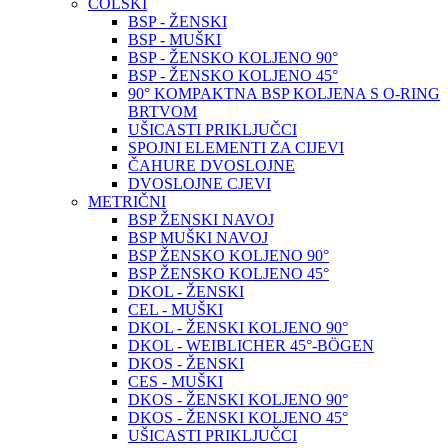
COLSKI
BSP - ŽENSKI
BSP - MUŠKI
BSP - ŽENSKO KOLJENO 90°
BSP - ŽENSKO KOLJENO 45°
90° KOMPAKTNA BSP KOLJENA S O-RING
BRTVOM
UŠICASTI PRIKLJUČCI
SPOJNI ELEMENTI ZA CIJEVI
ČAHURE DVOSLOJNE
DVOSLOJNE CJEVI
METRIČNI
BSP ŽENSKI NAVOJ
BSP MUŠKI NAVOJ
BSP ŽENSKO KOLJENO 90°
BSP ŽENSKO KOLJENO 45°
DKOL - ŽENSKI
CEL - MUŠKI
DKOL - ŽENSKI KOLJENO 90°
DKOL - WEIBLICHER 45°-BÖGEN
DKOS - ŽENSKI
CES - MUŠKI
DKOS - ŽENSKI KOLJENO 90°
DKOS - ŽENSKI KOLJENO 45°
UŠICASTI PRIKLJUČCI