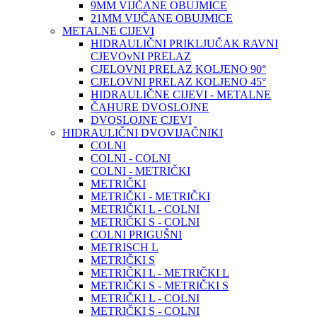
9MM VIJČANE OBUJMICE
21MM VIJČANE OBUJMICE
METALNE CIJEVI
HIDRAULIČNI PRIKLJUČAK RAVNI
CJEVOvNI PRELAZ
CJELOVNI PRELAZ KOLJENO 90°
CJELOVNI PRELAZ KOLJENO 45°
HIDRAULIČNE CIJEVI - METALNE
ČAHURE DVOSLOJNE
DVOSLOJNE CJEVI
HIDRAULIČNI DVOVIJAČNIKI
COLNI
COLNI - COLNI
COLNI - METRIČKI
METRIČKI
METRIČKI - METRIČKI
METRIČKI L - COLNI
METRIČKI S - COLNI
COLNI PRIGUŠNI
METRISCH L
METRIČKI S
METRIČKI L - METRIČKI L
METRIČKI S - METRIČKI S
METRIČKI L - COLNI
METRIČKI S - COLNI