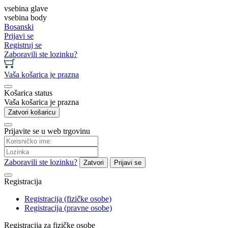
vsebina glave
vsebina body
Bosanski
Prijavi se
Registruj se
Zaboravili ste lozinku?
Vaša košarica je prazna
Košarica status
Vaša košarica je prazna
Zatvori košaricu
Prijavite se u web trgovinu
Zaboravili ste lozinku?
Zatvori
Prijavi se
Registracija
Registracija (fizičke osobe)
Registracija (pravne osobe)
Registracija za fizičke osobe