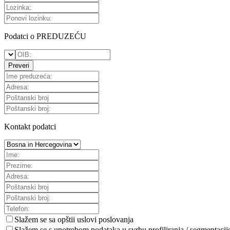
Podatci o PREDUZEĆU
Preveri
Kontakt podatci
Slažem se sa
opštii uslovi poslovanja
Slažem se s upotrebom podataka u svrhu profiliranja / segmentacij