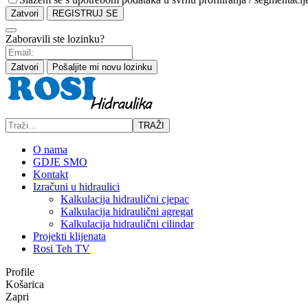
Zatvori
REGISTRUJ SE
Zaboravili ste lozinku?
Zatvori
Pošaljite mi novu lozinku
TRAŽI
O nama
GDJE SMO
Kontakt
Izračuni u hidraulici
Kalkulacija hidraulični cjepac
Kalkulacija hidraulični agregat
Kalkulacija hidraulični cilindar
Projekti klijenata
Rosi Teh TV
Profile
Košarica
Zapri