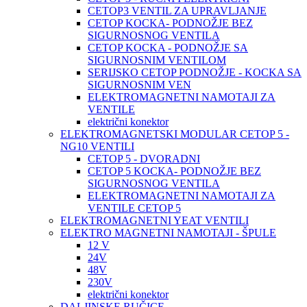
CETOP3 VENTIL ZA UPRAVLJANJE
CETOP KOCKA- PODNOŽJE BEZ
SIGURNOSNOG VENTILA
CETOP KOCKA - PODNOŽJE SA
SIGURNOSNIM VENTILOM
SERIJSKO CETOP PODNOŽJE - KOCKA SA
SIGURNOSNIM VEN
ELEKTROMAGNETNI NAMOTAJI ZA
VENTILE
električni konektor
ELEKTROMAGNETSKI MODULAR CETOP 5 -
NG10 VENTILI
CETOP 5 - DVORADNI
CETOP 5 KOCKA- PODNOŽJE BEZ
SIGURNOSNOG VENTILA
ELEKTROMAGNETNI NAMOTAJI ZA
VENTILE CETOP 5
ELEKTROMAGNETNI YEAT VENTILI
ELEKTRO MAGNETNI NAMOTAJI - ŠPULE
12 V
24V
48V
230V
električni konektor
DALJINSKE RUČICE