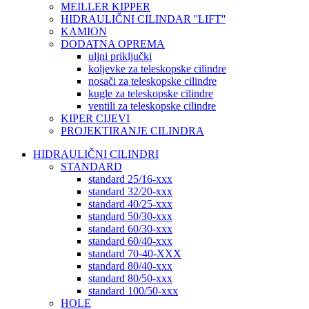
MEILLER KIPPER
HIDRAULIČNI CILINDAR ''LIFT''
KAMION
DODATNA OPREMA
uljni priključki
koljevke za teleskopske cilindre
nosači za teleskopske cilindre
kugle za teleskopske cilindre
ventili za teleskopske cilindre
KIPER CIJEVI
PROJEKTIRANJE CILINDRA
HIDRAULIČNI CILINDRI
STANDARD
standard 25/16-xxx
standard 32/20-xxx
standard 40/25-xxx
standard 50/30-xxx
standard 60/30-xxx
standard 60/40-xxx
standard 70-40-XXX
standard 80/40-xxx
standard 80/50-xxx
standard 100/50-xxx
HOLE