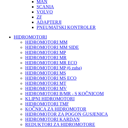
MAN
SCANIA
VOLVO
ZF
ADAPTERJI
PNEUMATSKI KONTROLER
HIDROMOTORI
HIDROMOTORI MM
HIDROMOTORI MM SIDE
HIDROMOTORI MP
HIDROMOTORI MR
HIDROMOTORI MR ECO
HIDROMOTORI MP (6 zuba)
HIDROMOTORI MS
HIDROMOTORI MS ECO
HIDROMOTORI MT
HIDROMOTORI MV
HIDROMOTORI B/MR - S KOČNICOM
KLIPNI HIDROMOTORI
HIDROMOTORI TMF
KOČNICA ZA HIDROMOTOR
HIDROMOTOR ZA POGON GUSJENICA
HIDROMOTORI KARDAN
REDUKTORI ZA HIDROMOTORE