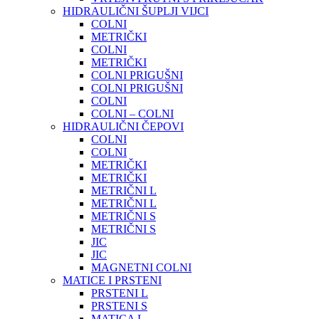
HIDRAULIČNI ŠUPLJI VIJCI
COLNI
METRIČKI
COLNI
METRIČKI
COLNI PRIGUŠNI
COLNI PRIGUŠNI
COLNI
COLNI – COLNI
HIDRAULIČNI ČEPOVI
COLNI
COLNI
METRIČKI
METRIČKI
METRIČNI L
METRIČNI L
METRIČNI S
METRIČNI S
JIC
JIC
MAGNETNI COLNI
MATICE I PRSTENI
PRSTENI L
PRSTENI S
MATICA L