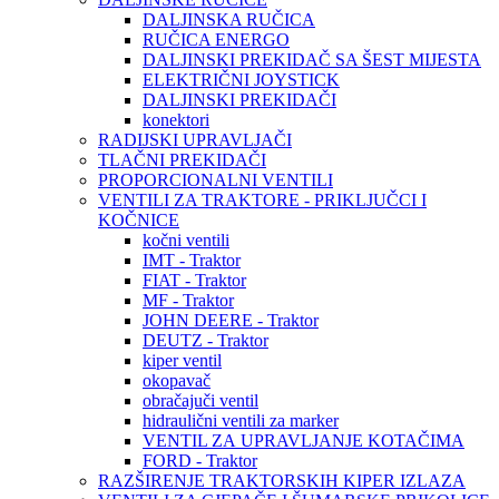
DALJINSKA RUČICA
RUČICA ENERGO
DALJINSKI PREKIDAČ SA ŠEST MIJESTA
ELEKTRIČNI JOYSTICK
DALJINSKI PREKIDAČI
konektori
RADIJSKI UPRAVLJAČI
TLAČNI PREKIDAČI
PROPORCIONALNI VENTILI
VENTILI ZA TRAKTORE - PRIKLJUČCI I
KOČNICE
kočni ventili
IMT - Traktor
FIAT - Traktor
MF - Traktor
JOHN DEERE - Traktor
DEUTZ - Traktor
kiper ventil
okopavač
obračajuči ventil
hidraulični ventili za marker
VENTIL ZA UPRAVLJANJE KOTAČIMA
FORD - Traktor
RAZŠIRENJE TRAKTORSKIH KIPER IZLAZA