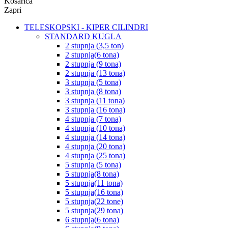
Košarica
Zapri
TELESKOPSKI - KIPER CILINDRI
STANDARD KUGLA
2 stupnja (3,5 ton)
2 stupnja(6 tona)
2 stupnja (9 tona)
2 stupnja (13 tona)
3 stupnja (5 tona)
3 stupnja (8 tona)
3 stupnja (11 tona)
3 stupnja (16 tona)
4 stupnja (7 tona)
4 stupnja (10 tona)
4 stupnja (14 tona)
4 stupnja (20 tona)
4 stupnja (25 tona)
5 stupnja (5 tona)
5 stupnja(8 tona)
5 stupnja(11 tona)
5 stupnja(16 tona)
5 stupnja(22 tone)
5 stupnja(29 tona)
6 stupnja(6 tona)