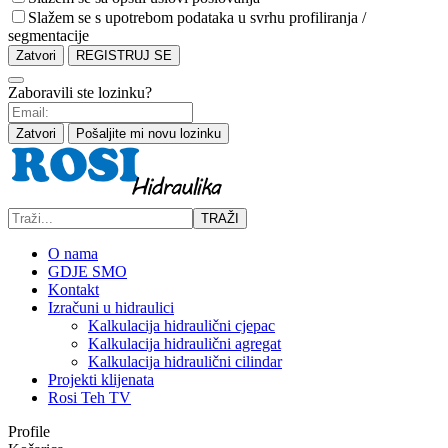
Slažem se s upotrebom podataka u svrhu profiliranja /
segmentacije
Zatvori
REGISTRUJ SE
Zaboravili ste lozinku?
Zatvori
Pošaljite mi novu lozinku
TRAŽI
O nama
GDJE SMO
Kontakt
Izračuni u hidraulici
Kalkulacija hidraulični cjepac
Kalkulacija hidraulični agregat
Kalkulacija hidraulični cilindar
Projekti klijenata
Rosi Teh TV
Profile