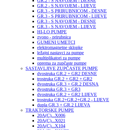
GR.2 - S NAVOJEM - DESNE
GR.2 - S NAVOJEM - LIJEVE
GR.3 - S PRIRUBNICOM - DESNE
GR.3 - S PRIRUBNICOM - LIJEVE
GR.3 - S NAVOJEM - DESNE
GR.3 - S NAVOJEM - LIJEVE
HI-LO PUMPE
zvono - prirubnica
GUMENI UMETCI
elektromagnetne sklopke
ležajni nastavci za pumpe
multiplikatori za pumpe
oprema za zupčaste pumpe
SASTAVLJIVE ZUPČASTE PUMPE
dvostruka GR.2 + GR2 DESNE
trostruka GR.2 + GR2 + GR2
dvostruka GR.3 + GR.2 DESNA
dvostruka GR.3 + GR3
dvostruka GR.2 + GR2 LIJEVE
trostruka GR.2+GR.2+GR.2 - LIJEVE
dupla GR.3 + GR.2 LIJEVA
TRAKTORSKE PUMPE
20A(C)...X006
20A(C)...X021
20A(C)...X104