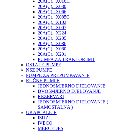
20A(C)...X016H
20A(C)...X030
20A(C)...X066
20A(C)...X085G
20A(C)...X102
20A(C)...X007
20A(C)...X224
20A(C)...X205
20A(C)...X086
20A(C)...X080
20A(C)...X201
PUMPA ZA TRAKTOR IMT
OSTALE PUMPE
NSZ PUMPE
PUMPE ZA PREPUMPAVANJE
RUČNE PUMPE
JEDNOSMJERNO DJELOVANJE
DVOSMJERNO DJELOVANJE
REZERVARI
JEDNOSMJERNO DJELOVANJE (
SAMOSTALNA )
UKAPČALICE
ISUZU
IVECO
MERCEDES