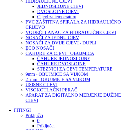
HIDRAULIČNE CJEVI
JEDNOSLOJNE CJEVI
DVOSLOJNE CJEVI
Cijevi za temperaturu
PVC ZAŠTITNA SPIRALA ZA HIDRAULIČNO
CRIJEVO
VODEČI LANAC ZA HIDRAULIČNE CJEVI
NOSAČI ZA JEDNU CJEV
NOSAČI ZA DVIJE CJEVI - DUPLI
ECO NOSAČI
ČAHURE ZA CJEVI - OBUJMICA
ČAHURE JEDNOSLOJNE
ČAHURE DVOSLOJNE
STEZNICI ZA CEVI TEMPERATURE
9mm - OBUJMICE SA VIJKOM
21mm - OBUJMICE SA VIJKOM
USISNE CIJEVI
VISOKOTLAČNI PERAČ
APARAT ZA DIGITALNO MERJENJE DUŽINE
CJEVI
FITINGI
Priključci
0
Priključci