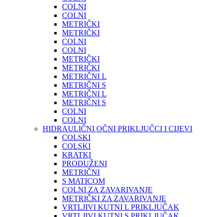
COLNI
COLNI
METRIČKI
METRIČKI
COLNI
COLNI
METRIČKI
METRIČKI
METRIČNI L
METRIČNI S
METRIČNI L
METRIČNI S
COLNI
COLNI
HIDRAULIČNI OČNI PRIKLJUČCI I CIJEVI
COLSKI
COLSKI
KRATKI
PRODUŽENI
METRIČNI
S MATICOM
COLNI ZA ZAVARIVANJE
METRIČKI ZA ZAVARIVANJE
VRTLJIVI KUTNI L PRIKLJUČAK
VRTLJIVI KUTNI S PRIKLJUČAK