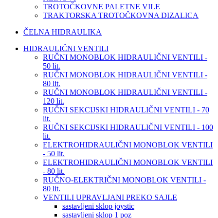
TROTOČKOVNE PALETNE VILE
TRAKTORSKA TROTOČKOVNA DIZALICA
ČELNA HIDRAULIKA
HIDRAULIČNI VENTILI
RUČNI MONOBLOK HIDRAULIČNI VENTILI -
50 lit.
RUČNI MONOBLOK HIDRAULIČNI VENTILI -
80 lit.
RUČNI MONOBLOK HIDRAULIČNI VENTILI -
120 lit.
RUČNI SEKCIJSKI HIDRAULIČNI VENTILI - 70
lit.
RUČNI SEKCIJSKI HIDRAULIČNI VENTILI - 100
lit.
ELEKTROHIDRAULIČNI MONOBLOK VENTILI
- 50 lit.
ELEKTROHIDRAULIČNI MONOBLOK VENTILI
- 80 lit.
RUČNO-ELEKTRIČNI MONOBLOK VENTILI -
80 lit.
VENTILI UPRAVLJANI PREKO SAJLE
sastavljeni sklop joystic
sastavljeni sklop 1 poz