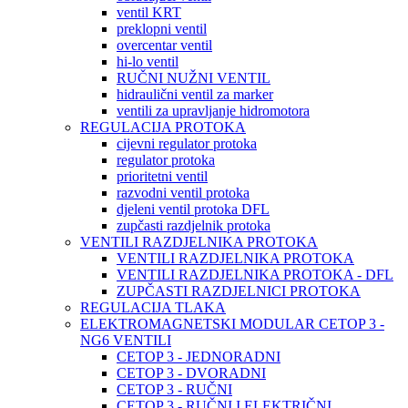
ventil KRT
preklopni ventil
overcentar ventil
hi-lo ventil
RUČNI NUŽNI VENTIL
hidraulični ventil za marker
ventili za upravljanje hidromotora
REGULACIJA PROTOKA
cijevni regulator protoka
regulator protoka
prioritetni ventil
razvodni ventil protoka
djeleni ventil protoka DFL
zupčasti razdjelnik protoka
VENTILI RAZDJELNIKA PROTOKA
VENTILI RAZDJELNIKA PROTOKA
VENTILI RAZDJELNIKA PROTOKA - DFL
ZUPČASTI RAZDJELNICI PROTOKA
REGULACIJA TLAKA
ELEKTROMAGNETSKI MODULAR CETOP 3 -
NG6 VENTILI
CETOP 3 - JEDNORADNI
CETOP 3 - DVORADNI
CETOP 3 - RUČNI
CETOP 3 - RUČNI I ELEKTRIČNI