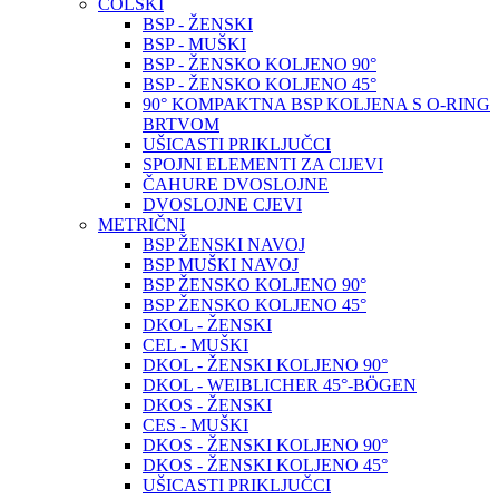
COLSKI
BSP - ŽENSKI
BSP - MUŠKI
BSP - ŽENSKO KOLJENO 90°
BSP - ŽENSKO KOLJENO 45°
90° KOMPAKTNA BSP KOLJENA S O-RING
BRTVOM
UŠICASTI PRIKLJUČCI
SPOJNI ELEMENTI ZA CIJEVI
ČAHURE DVOSLOJNE
DVOSLOJNE CJEVI
METRIČNI
BSP ŽENSKI NAVOJ
BSP MUŠKI NAVOJ
BSP ŽENSKO KOLJENO 90°
BSP ŽENSKO KOLJENO 45°
DKOL - ŽENSKI
CEL - MUŠKI
DKOL - ŽENSKI KOLJENO 90°
DKOL - WEIBLICHER 45°-BÖGEN
DKOS - ŽENSKI
CES - MUŠKI
DKOS - ŽENSKI KOLJENO 90°
DKOS - ŽENSKI KOLJENO 45°
UŠICASTI PRIKLJUČCI