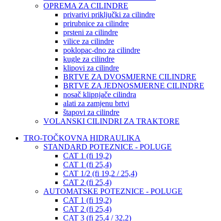
OPREMA ZA CILINDRE
privarivi priključki za cilindre
prirubnice za cilindre
prsteni za cilindre
vilice za cilindre
poklopac-dno za cilindre
kugle za cilindre
klipovi za cilindre
BRTVE ZA DVOSMJERNE CILINDRE
BRTVE ZA JEDNOSMJERNE CILINDRE
nosač klipnjače cilindra
alati za zamjenu brtvi
štapovi za cilindre
VOLANSKI CILINDRI ZA TRAKTORE
TRO-TOČKOVNA HIDRAULIKA
STANDARD POTEZNICE - POLUGE
CAT 1 (fi 19,2)
CAT 1 (fi 25,4)
CAT 1/2 (fi 19,2 / 25,4)
CAT 2 (fi 25,4)
AUTOMATSKE POTEZNICE - POLUGE
CAT 1 (fi 19,2)
CAT 2 (fi 25,4)
CAT 3 (fi 25,4 / 32,2)