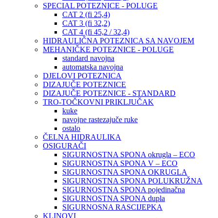
SPECIAL POTEZNICE - POLUGE
CAT 2 (fi 25,4)
CAT 3 (fi 32,2)
CAT 4 (fi 45,2 / 32,4)
HIDRAULIČNA POTEZNICA SA NAVOJEM
MEHANIČKE POTEZNICE - POLUGE
standard navojna
automatska navojna
DJELOVI POTEZNICA
DIZAJUČE POTEZNICE
DIZAJUČE POTEZNICE - STANDARD
TRO-TOČKOVNI PRIKLJUČAK
kuke
navojne rastezajuče ruke
ostalo
ČELNA HIDRAULIKA
OSIGURAČI
SIGURNOSTNA SPONA okrugla – ECO
SIGURNOSTNA SPONA V – ECO
SIGURNOSTNA SPONA OKRUGLA
SIGURNOSTNA SPONA POLUKRUŽNA
SIGURNOSTNA SPONA pojedinačna
SIGURNOSTNA SPONA dupla
SIGURNOSNA RASCIJEPKA
KLINOVI