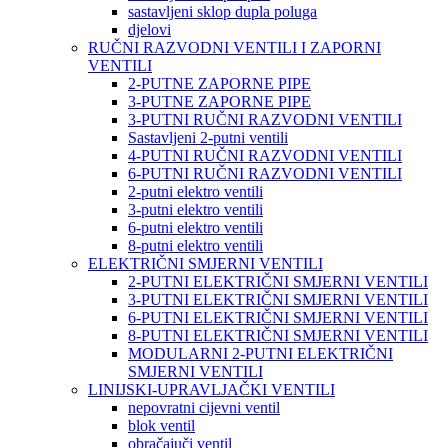
sastavljeni sklop dupla poluga
djelovi
RUČNI RAZVODNI VENTILI I ZAPORNI
VENTILI
2-PUTNE ZAPORNE PIPE
3-PUTNE ZAPORNE PIPE
3-PUTNI RUČNI RAZVODNI VENTILI
Sastavljeni 2-putni ventili
4-PUTNI RUČNI RAZVODNI VENTILI
6-PUTNI RUČNI RAZVODNI VENTILI
2-putni elektro ventili
3-putni elektro ventili
6-putni elektro ventili
8-putni elektro ventili
ELEKTRIČNI SMJERNI VENTILI
2-PUTNI ELEKTRIČNI SMJERNI VENTILI
3-PUTNI ELEKTRIČNI SMJERNI VENTILI
6-PUTNI ELEKTRIČNI SMJERNI VENTILI
8-PUTNI ELEKTRIČNI SMJERNI VENTILI
MODULARNI 2-PUTNI ELEKTRIČNI
SMJERNI VENTILI
LINIJSKI-UPRAVLJAČKI VENTILI
nepovratni cijevni ventil
blok ventil
obračajuči ventil