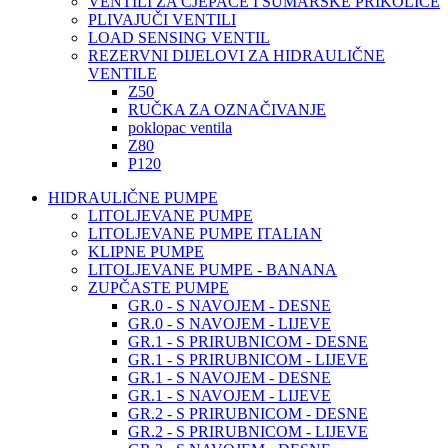
VENTILI ZA CJEPAČE I ŠUMARSKE PRIKOLICE
PLIVAJUČI VENTILI
LOAD SENSING VENTIL
REZERVNI DIJELOVI ZA HIDRAULIČNE
VENTILE
Z50
RUČKA ZA OZNAČIVANJE
poklopac ventila
Z80
P120
HIDRAULIČNE PUMPE
LITOLJEVANE PUMPE
LITOLJEVANE PUMPE ITALIAN
KLIPNE PUMPE
LITOLJEVANE PUMPE - BANANA
ZUPČASTE PUMPE
GR.0 - S NAVOJEM - DESNE
GR.0 - S NAVOJEM - LIJEVE
GR.1 - S PRIRUBNICOM - DESNE
GR.1 - S PRIRUBNICOM - LIJEVE
GR.1 - S NAVOJEM - DESNE
GR.1 - S NAVOJEM - LIJEVE
GR.2 - S PRIRUBNICOM - DESNE
GR.2 - S PRIRUBNICOM - LIJEVE