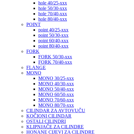
hole 40/25-xxx
hole 50/30-xxx
hole 70/40-xxx
hole 80/40-xxx
POINT
point 40/25-xxx
point 50/30-xxx
point 60/40-xxx
point 80/40-xxx
FORK
FORK 50/30-xxx
FORK 70/40-xxx
FLANGE
MONO
MONO 30/25-xxx
MONO 40/30-xxx
MONO 50/40-xxx
MONO 60/50-xxx
MONO 70/60-xxx
MONO 80/70-xxx
CILINDAR ZA AVTOVUČU
KOČIONI CILINDAR
OSTALI CILINDRI
KLIPNJAČE ZA CILINDRE
HONANE CIJEVI ZA CILINDRE