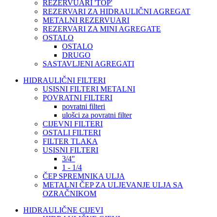
REZERVUARI 'TOP'
REZERVARI ZA HIDRAULIČNI AGREGAT
METALNI REZERVUARI
REZERVARI ZA MINI AGREGATE
OSTALO
OSTALO
DRUGO
SASTAVLJENI AGREGATI
HIDRAULIČNI FILTERI
USISNI FILTERI METALNI
POVRATNI FILTERI
povratni filteri
ulošci za povratni filter
CIJEVNI FILTERI
OSTALI FILTERI
FILTER TLAKA
USISNI FILTERI
3/4"
1 - 1/4
ČEP SPREMNIKA ULJA
METALNI ČEP ZA ULJEVANJE ULJA SA
OZRAČNIKOM
HIDRAULIČNE CIJEVI