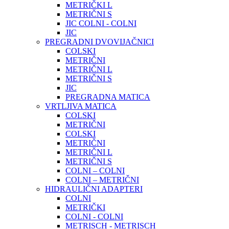
METRIČKI L
METRIČNI S
JIC COLNI - COLNI
JIC
PREGRADNI DVOVIJAČNICI
COLSKI
METRIČNI
METRIČNI L
METRIČNI S
JIC
PREGRADNA MATICA
VRTLJIVA MATICA
COLSKI
METRIČNI
COLSKI
METRIČNI
METRIČNI L
METRIČNI S
COLNI – COLNI
COLNI – METRIČNI
HIDRAULIČNI ADAPTERI
COLNI
METRIČKI
COLNI - COLNI
METRISCH - METRISCH