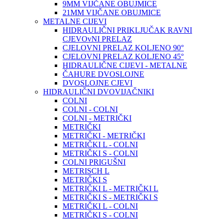
9MM VIJČANE OBUJMICE
21MM VIJČANE OBUJMICE
METALNE CIJEVI
HIDRAULIČNI PRIKLJUČAK RAVNI
CJEVOvNI PRELAZ
CJELOVNI PRELAZ KOLJENO 90°
CJELOVNI PRELAZ KOLJENO 45°
HIDRAULIČNE CIJEVI - METALNE
ČAHURE DVOSLOJNE
DVOSLOJNE CJEVI
HIDRAULIČNI DVOVIJAČNIKI
COLNI
COLNI - COLNI
COLNI - METRIČKI
METRIČKI
METRIČKI - METRIČKI
METRIČKI L - COLNI
METRIČKI S - COLNI
COLNI PRIGUŠNI
METRISCH L
METRIČKI S
METRIČKI L - METRIČKI L
METRIČKI S - METRIČKI S
METRIČKI L - COLNI
METRIČKI S - COLNI