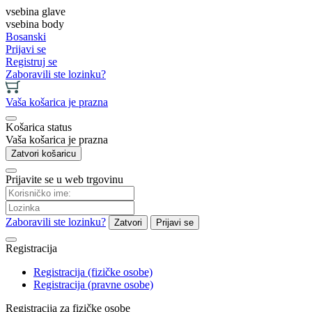
vsebina glave
vsebina body
Bosanski
Prijavi se
Registruj se
Zaboravili ste lozinku?
Vaša košarica je prazna
Košarica status
Vaša košarica je prazna
Zatvori košaricu
Prijavite se u web trgovinu
Zaboravili ste lozinku?
Zatvori
Prijavi se
Registracija
Registracija (fizičke osobe)
Registracija (pravne osobe)
Registracija za fizičke osobe