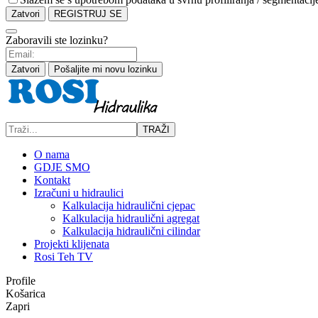
Zatvori
REGISTRUJ SE
Zaboravili ste lozinku?
Zatvori
Pošaljite mi novu lozinku
TRAŽI
O nama
GDJE SMO
Kontakt
Izračuni u hidraulici
Kalkulacija hidraulični cjepac
Kalkulacija hidraulični agregat
Kalkulacija hidraulični cilindar
Projekti klijenata
Rosi Teh TV
Profile
Košarica
Zapri