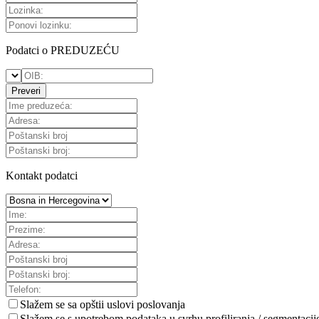
Podatci o PREDUZEĆU
Preveri
Kontakt podatci
Slažem se sa
opštii uslovi poslovanja
Slažem se s upotrebom podataka u svrhu profiliranja / segmentacij