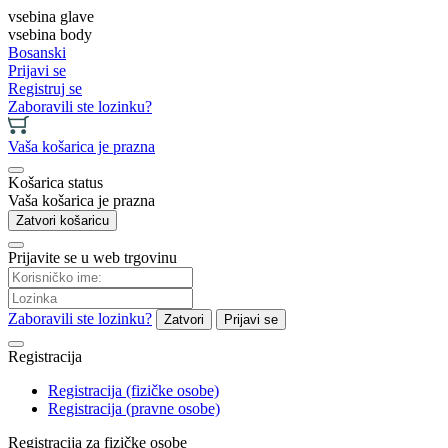
vsebina glave
vsebina body
Bosanski
Prijavi se
Registruj se
Zaboravili ste lozinku?
Vaša košarica je prazna
Košarica status
Vaša košarica je prazna
Zatvori košaricu
Prijavite se u web trgovinu
Zaboravili ste lozinku?
Zatvori
Prijavi se
Registracija
Registracija (fizičke osobe)
Registracija (pravne osobe)
Registracija za fizičke osobe