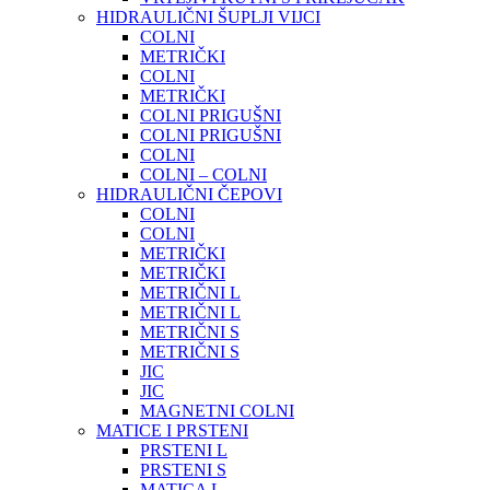
HIDRAULIČNI ŠUPLJI VIJCI
COLNI
METRIČKI
COLNI
METRIČKI
COLNI PRIGUŠNI
COLNI PRIGUŠNI
COLNI
COLNI – COLNI
HIDRAULIČNI ČEPOVI
COLNI
COLNI
METRIČKI
METRIČKI
METRIČNI L
METRIČNI L
METRIČNI S
METRIČNI S
JIC
JIC
MAGNETNI COLNI
MATICE I PRSTENI
PRSTENI L
PRSTENI S
MATICA L