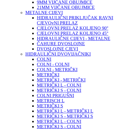
9MM VIJČANE OBUJMICE
21MM VIJČANE OBUJMICE
METALNE CIJEVI
HIDRAULIČNI PRIKLJUČAK RAVNI
CJEVOvNI PRELAZ
CJELOVNI PRELAZ KOLJENO 90°
CJELOVNI PRELAZ KOLJENO 45°
HIDRAULIČNE CIJEVI - METALNE
ČAHURE DVOSLOJNE
DVOSLOJNE CJEVI
HIDRAULIČNI DVOVIJAČNIKI
COLNI
COLNI - COLNI
COLNI - METRIČKI
METRIČKI
METRIČKI - METRIČKI
METRIČKI L - COLNI
METRIČKI S - COLNI
COLNI PRIGUŠNI
METRISCH L
METRIČKI S
METRIČKI L - METRIČKI L
METRIČKI S - METRIČKI S
METRIČKI L - COLNI
METRIČKI S - COLNI