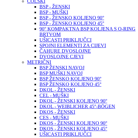
COLSKI
BSP - ŽENSKI
BSP - MUŠKI
BSP - ŽENSKO KOLJENO 90°
BSP - ŽENSKO KOLJENO 45°
90° KOMPAKTNA BSP KOLJENA S O-RING
BRTVOM
UŠICASTI PRIKLJUČCI
SPOJNI ELEMENTI ZA CIJEVI
ČAHURE DVOSLOJNE
DVOSLOJNE CJEVI
METRIČNI
BSP ŽENSKI NAVOJ
BSP MUŠKI NAVOJ
BSP ŽENSKO KOLJENO 90°
BSP ŽENSKO KOLJENO 45°
DKOL - ŽENSKI
CEL - MUŠKI
DKOL - ŽENSKI KOLJENO 90°
DKOL - WEIBLICHER 45°-BÖGEN
DKOS - ŽENSKI
CES - MUŠKI
DKOS - ŽENSKI KOLJENO 90°
DKOS - ŽENSKI KOLJENO 45°
UŠICASTI PRIKLJUČCI