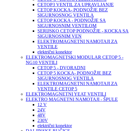
CETOP3 VENTIL ZA UPRAVLJANJE
CETOP KOCKA- PODNOŽJE BEZ
SIGURNOSNOG VENTILA
CETOP KOCKA - PODNOŽJE SA
SIGURNOSNIM VENTILOM
SERIJSKO CETOP PODNOŽJE - KOCKA SA
SIGURNOSNIM VEN
ELEKTROMAGNETNI NAMOTAJI ZA
VENTILE
električni konektor
ELEKTROMAGNETSKI MODULAR CETOP 5 -
NG10 VENTILI
CETOP 5 - DVORADNI
CETOP 5 KOCKA- PODNOŽJE BEZ
SIGURNOSNOG VENTILA
ELEKTROMAGNETNI NAMOTAJI ZA
VENTILE CETOP 5
ELEKTROMAGNETNI YEAT VENTILI
ELEKTRO MAGNETNI NAMOTAJI - ŠPULE
12 V
24V
48V
230V
električni konektor
DALJINSKE RUČICE