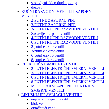
sastavljeni sklop dupla poluga
djelovi
RUČNI RAZVODNI VENTILI I ZAPORNI
VENTILI
2-PUTNE ZAPORNE PIPE
3-PUTNE ZAPORNE PIPE
3-PUTNI RUČNI RAZVODNI VENTILI
Sastavljeni 2-putni ventili
4-PUTNI RUČNI RAZVODNI VENTILI
6-PUTNI RUČNI RAZVODNI VENTILI
2-putni elektro ventili
3-putni elektro ventili
6-putni elektro ventili
8-putni elektro ventili
ELEKTRIČNI SMJERNI VENTILI
2-PUTNI ELEKTRIČNI SMJERNI VENTILI
3-PUTNI ELEKTRIČNI SMJERNI VENTILI
6-PUTNI ELEKTRIČNI SMJERNI VENTILI
8-PUTNI ELEKTRIČNI SMJERNI VENTILI
MODULARNI 2-PUTNI ELEKTRIČNI
SMJERNI VENTILI
LINIJSKI-UPRAVLJAČKI VENTILI
nepovratni cijevni ventil
blok ventil
obračajuči ventil