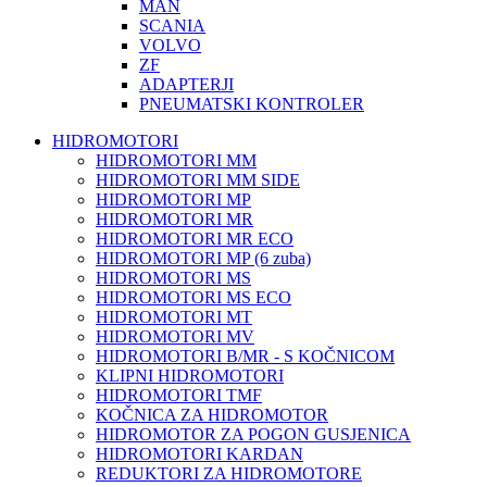
MAN
SCANIA
VOLVO
ZF
ADAPTERJI
PNEUMATSKI KONTROLER
HIDROMOTORI
HIDROMOTORI MM
HIDROMOTORI MM SIDE
HIDROMOTORI MP
HIDROMOTORI MR
HIDROMOTORI MR ECO
HIDROMOTORI MP (6 zuba)
HIDROMOTORI MS
HIDROMOTORI MS ECO
HIDROMOTORI MT
HIDROMOTORI MV
HIDROMOTORI B/MR - S KOČNICOM
KLIPNI HIDROMOTORI
HIDROMOTORI TMF
KOČNICA ZA HIDROMOTOR
HIDROMOTOR ZA POGON GUSJENICA
HIDROMOTORI KARDAN
REDUKTORI ZA HIDROMOTORE