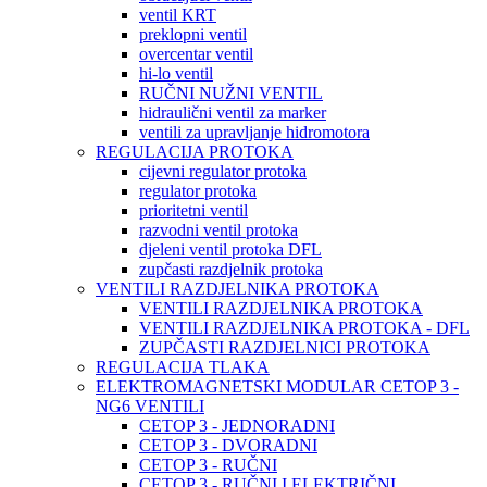
ventil KRT
preklopni ventil
overcentar ventil
hi-lo ventil
RUČNI NUŽNI VENTIL
hidraulični ventil za marker
ventili za upravljanje hidromotora
REGULACIJA PROTOKA
cijevni regulator protoka
regulator protoka
prioritetni ventil
razvodni ventil protoka
djeleni ventil protoka DFL
zupčasti razdjelnik protoka
VENTILI RAZDJELNIKA PROTOKA
VENTILI RAZDJELNIKA PROTOKA
VENTILI RAZDJELNIKA PROTOKA - DFL
ZUPČASTI RAZDJELNICI PROTOKA
REGULACIJA TLAKA
ELEKTROMAGNETSKI MODULAR CETOP 3 -
NG6 VENTILI
CETOP 3 - JEDNORADNI
CETOP 3 - DVORADNI
CETOP 3 - RUČNI
CETOP 3 - RUČNI I ELEKTRIČNI