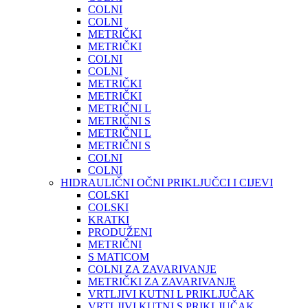
COLNI
COLNI
METRIČKI
METRIČKI
COLNI
COLNI
METRIČKI
METRIČKI
METRIČNI L
METRIČNI S
METRIČNI L
METRIČNI S
COLNI
COLNI
HIDRAULIČNI OČNI PRIKLJUČCI I CIJEVI
COLSKI
COLSKI
KRATKI
PRODUŽENI
METRIČNI
S MATICOM
COLNI ZA ZAVARIVANJE
METRIČKI ZA ZAVARIVANJE
VRTLJIVI KUTNI L PRIKLJUČAK
VRTLJIVI KUTNI S PRIKLJUČAK