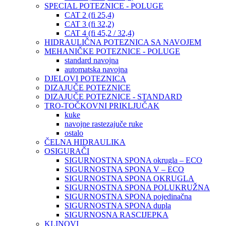
SPECIAL POTEZNICE - POLUGE
CAT 2 (fi 25,4)
CAT 3 (fi 32,2)
CAT 4 (fi 45,2 / 32,4)
HIDRAULIČNA POTEZNICA SA NAVOJEM
MEHANIČKE POTEZNICE - POLUGE
standard navojna
automatska navojna
DJELOVI POTEZNICA
DIZAJUČE POTEZNICE
DIZAJUČE POTEZNICE - STANDARD
TRO-TOČKOVNI PRIKLJUČAK
kuke
navojne rastezajuče ruke
ostalo
ČELNA HIDRAULIKA
OSIGURAČI
SIGURNOSTNA SPONA okrugla – ECO
SIGURNOSTNA SPONA V – ECO
SIGURNOSTNA SPONA OKRUGLA
SIGURNOSTNA SPONA POLUKRUŽNA
SIGURNOSTNA SPONA pojedinačna
SIGURNOSTNA SPONA dupla
SIGURNOSNA RASCIJEPKA
KLINOVI