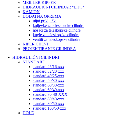
MEILLER KIPPER
HIDRAULIČNI CILINDAR ''LIFT''
KAMION
DODATNA OPREMA
uljni priključki
koljevke za teleskopske cilindre
nosači za teleskopske cilindre
kugle za teleskopske cilindre
ventili za teleskopske cilindre
KIPER CIJEVI
PROJEKTIRANJE CILINDRA
HIDRAULIČNI CILINDRI
STANDARD
standard 25/16-xxx
standard 32/20-xxx
standard 40/25-xxx
standard 50/30-xxx
standard 60/30-xxx
standard 60/40-xxx
standard 70-40-XXX
standard 80/40-xxx
standard 80/50-xxx
standard 100/50-xxx
HOLE