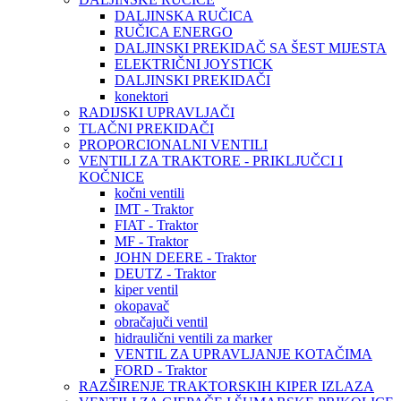
DALJINSKA RUČICA
RUČICA ENERGO
DALJINSKI PREKIDAČ SA ŠEST MIJESTA
ELEKTRIČNI JOYSTICK
DALJINSKI PREKIDAČI
konektori
RADIJSKI UPRAVLJAČI
TLAČNI PREKIDAČI
PROPORCIONALNI VENTILI
VENTILI ZA TRAKTORE - PRIKLJUČCI I
KOČNICE
kočni ventili
IMT - Traktor
FIAT - Traktor
MF - Traktor
JOHN DEERE - Traktor
DEUTZ - Traktor
kiper ventil
okopavač
obračajuči ventil
hidraulični ventili za marker
VENTIL ZA UPRAVLJANJE KOTAČIMA
FORD - Traktor
RAZŠIRENJE TRAKTORSKIH KIPER IZLAZA