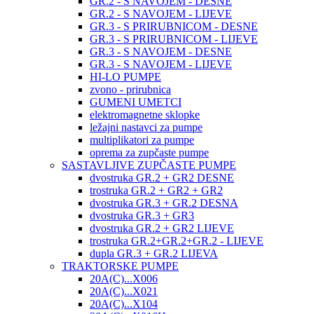
GR.2 - S NAVOJEM - DESNE
GR.2 - S NAVOJEM - LIJEVE
GR.3 - S PRIRUBNICOM - DESNE
GR.3 - S PRIRUBNICOM - LIJEVE
GR.3 - S NAVOJEM - DESNE
GR.3 - S NAVOJEM - LIJEVE
HI-LO PUMPE
zvono - prirubnica
GUMENI UMETCI
elektromagnetne sklopke
ležajni nastavci za pumpe
multiplikatori za pumpe
oprema za zupčaste pumpe
SASTAVLJIVE ZUPČASTE PUMPE
dvostruka GR.2 + GR2 DESNE
trostruka GR.2 + GR2 + GR2
dvostruka GR.3 + GR.2 DESNA
dvostruka GR.3 + GR3
dvostruka GR.2 + GR2 LIJEVE
trostruka GR.2+GR.2+GR.2 - LIJEVE
dupla GR.3 + GR.2 LIJEVA
TRAKTORSKE PUMPE
20A(C)...X006
20A(C)...X021
20A(C)...X104