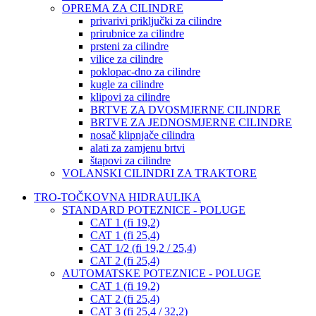
OPREMA ZA CILINDRE
privarivi priključki za cilindre
prirubnice za cilindre
prsteni za cilindre
vilice za cilindre
poklopac-dno za cilindre
kugle za cilindre
klipovi za cilindre
BRTVE ZA DVOSMJERNE CILINDRE
BRTVE ZA JEDNOSMJERNE CILINDRE
nosač klipnjače cilindra
alati za zamjenu brtvi
štapovi za cilindre
VOLANSKI CILINDRI ZA TRAKTORE
TRO-TOČKOVNA HIDRAULIKA
STANDARD POTEZNICE - POLUGE
CAT 1 (fi 19,2)
CAT 1 (fi 25,4)
CAT 1/2 (fi 19,2 / 25,4)
CAT 2 (fi 25,4)
AUTOMATSKE POTEZNICE - POLUGE
CAT 1 (fi 19,2)
CAT 2 (fi 25,4)
CAT 3 (fi 25,4 / 32,2)