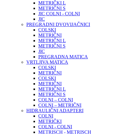
METRIČKI L
METRIČNI S
JIC COLNI - COLNI
JIC
PREGRADNI DVOVIJAČNICI
COLSKI
METRIČNI
METRIČNI L
METRIČNI S
JIC
PREGRADNA MATICA
VRTLJIVA MATICA
COLSKI
METRIČNI
COLSKI
METRIČNI
METRIČNI L
METRIČNI S
COLNI – COLNI
COLNI – METRIČNI
HIDRAULIČNI ADAPTERI
COLNI
METRIČKI
COLNI - COLNI
METRISCH - METRISCH