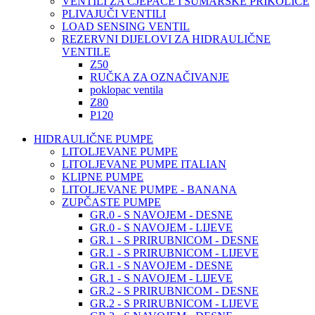
VENTILI ZA CJEPAČE I ŠUMARSKE PRIKOLICE
PLIVAJUČI VENTILI
LOAD SENSING VENTIL
REZERVNI DIJELOVI ZA HIDRAULIČNE
VENTILE
Z50
RUČKA ZA OZNAČIVANJE
poklopac ventila
Z80
P120
HIDRAULIČNE PUMPE
LITOLJEVANE PUMPE
LITOLJEVANE PUMPE ITALIAN
KLIPNE PUMPE
LITOLJEVANE PUMPE - BANANA
ZUPČASTE PUMPE
GR.0 - S NAVOJEM - DESNE
GR.0 - S NAVOJEM - LIJEVE
GR.1 - S PRIRUBNICOM - DESNE
GR.1 - S PRIRUBNICOM - LIJEVE
GR.1 - S NAVOJEM - DESNE
GR.1 - S NAVOJEM - LIJEVE
GR.2 - S PRIRUBNICOM - DESNE
GR.2 - S PRIRUBNICOM - LIJEVE