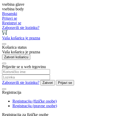
vsebina glave
vsebina body
Bosanski
Prijavi se
Registruj se
Zaboravili ste lozinku?
Vaša košarica je prazna
Košarica status
Vaša košarica je prazna
Zatvori košaricu
Prijavite se u web trgovinu
Zaboravili ste lozinku?
Zatvori
Prijavi se
Registracija
Registracija (fizičke osobe)
Registracija (pravne osobe)
Registracija za fizičke osobe