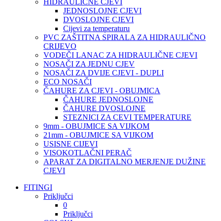
HIDRAULIČNE CJEVI
JEDNOSLOJNE CJEVI
DVOSLOJNE CJEVI
Cijevi za temperaturu
PVC ZAŠTITNA SPIRALA ZA HIDRAULIČNO
CRIJEVO
VODEČI LANAC ZA HIDRAULIČNE CJEVI
NOSAČI ZA JEDNU CJEV
NOSAČI ZA DVIJE CJEVI - DUPLI
ECO NOSAČI
ČAHURE ZA CJEVI - OBUJMICA
ČAHURE JEDNOSLOJNE
ČAHURE DVOSLOJNE
STEZNICI ZA CEVI TEMPERATURE
9mm - OBUJMICE SA VIJKOM
21mm - OBUJMICE SA VIJKOM
USISNE CIJEVI
VISOKOTLAČNI PERAČ
APARAT ZA DIGITALNO MERJENJE DUŽINE
CJEVI
FITINGI
Priključci
0
Priključci