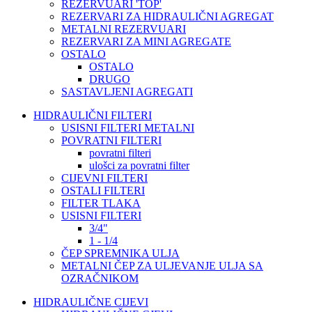
REZERVUARI 'TOP'
REZERVARI ZA HIDRAULIČNI AGREGAT
METALNI REZERVUARI
REZERVARI ZA MINI AGREGATE
OSTALO
OSTALO
DRUGO
SASTAVLJENI AGREGATI
HIDRAULIČNI FILTERI
USISNI FILTERI METALNI
POVRATNI FILTERI
povratni filteri
ulošci za povratni filter
CIJEVNI FILTERI
OSTALI FILTERI
FILTER TLAKA
USISNI FILTERI
3/4"
1 - 1/4
ČEP SPREMNIKA ULJA
METALNI ČEP ZA ULJEVANJE ULJA SA
OZRAČNIKOM
HIDRAULIČNE CIJEVI