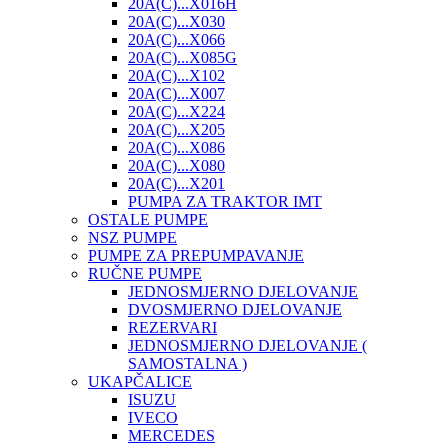
20A(C)...X016H
20A(C)...X030
20A(C)...X066
20A(C)...X085G
20A(C)...X102
20A(C)...X007
20A(C)...X224
20A(C)...X205
20A(C)...X086
20A(C)...X080
20A(C)...X201
PUMPA ZA TRAKTOR IMT
OSTALE PUMPE
NSZ PUMPE
PUMPE ZA PREPUMPAVANJE
RUČNE PUMPE
JEDNOSMJERNO DJELOVANJE
DVOSMJERNO DJELOVANJE
REZERVARI
JEDNOSMJERNO DJELOVANJE (
SAMOSTALNA )
UKAPČALICE
ISUZU
IVECO
MERCEDES