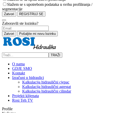
Slažem se s upotrebom podataka u svrhu profiliranja /
segmentacije
Zatvori
REGISTRUJ SE
Zaboravili ste lozinku?
Zatvori
Pošaljite mi novu lozinku
TRAŽI
O nama
GDJE SMO
Kontakt
Izračuni u hidraulici
Kalkulacija hidraulični cjepac
Kalkulacija hidraulični agregat
Kalkulacija hidraulični cilindar
Projekti klijenata
Rosi Teh TV
Profile