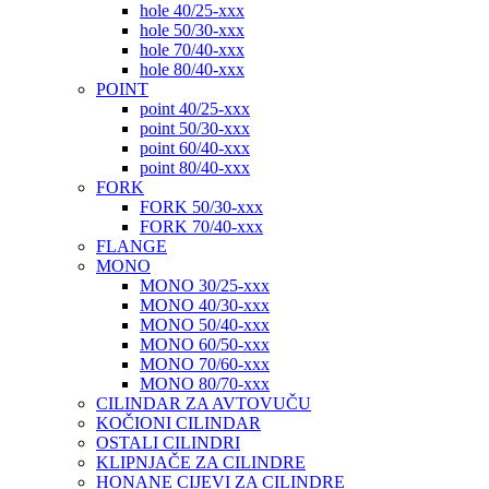
hole 40/25-xxx
hole 50/30-xxx
hole 70/40-xxx
hole 80/40-xxx
POINT
point 40/25-xxx
point 50/30-xxx
point 60/40-xxx
point 80/40-xxx
FORK
FORK 50/30-xxx
FORK 70/40-xxx
FLANGE
MONO
MONO 30/25-xxx
MONO 40/30-xxx
MONO 50/40-xxx
MONO 60/50-xxx
MONO 70/60-xxx
MONO 80/70-xxx
CILINDAR ZA AVTOVUČU
KOČIONI CILINDAR
OSTALI CILINDRI
KLIPNJAČE ZA CILINDRE
HONANE CIJEVI ZA CILINDRE