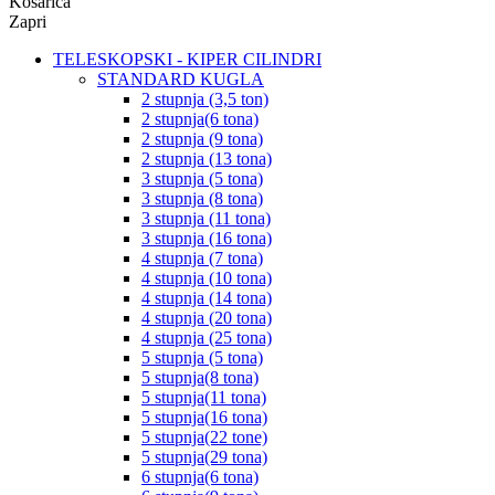
Košarica
Zapri
TELESKOPSKI - KIPER CILINDRI
STANDARD KUGLA
2 stupnja (3,5 ton)
2 stupnja(6 tona)
2 stupnja (9 tona)
2 stupnja (13 tona)
3 stupnja (5 tona)
3 stupnja (8 tona)
3 stupnja (11 tona)
3 stupnja (16 tona)
4 stupnja (7 tona)
4 stupnja (10 tona)
4 stupnja (14 tona)
4 stupnja (20 tona)
4 stupnja (25 tona)
5 stupnja (5 tona)
5 stupnja(8 tona)
5 stupnja(11 tona)
5 stupnja(16 tona)
5 stupnja(22 tone)
5 stupnja(29 tona)
6 stupnja(6 tona)