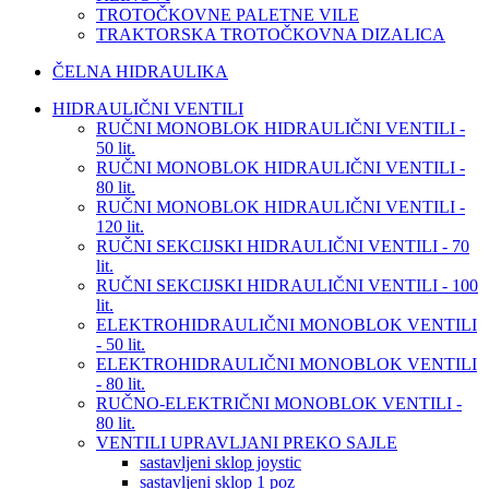
TROTOČKOVNE PALETNE VILE
TRAKTORSKA TROTOČKOVNA DIZALICA
ČELNA HIDRAULIKA
HIDRAULIČNI VENTILI
RUČNI MONOBLOK HIDRAULIČNI VENTILI -
50 lit.
RUČNI MONOBLOK HIDRAULIČNI VENTILI -
80 lit.
RUČNI MONOBLOK HIDRAULIČNI VENTILI -
120 lit.
RUČNI SEKCIJSKI HIDRAULIČNI VENTILI - 70
lit.
RUČNI SEKCIJSKI HIDRAULIČNI VENTILI - 100
lit.
ELEKTROHIDRAULIČNI MONOBLOK VENTILI
- 50 lit.
ELEKTROHIDRAULIČNI MONOBLOK VENTILI
- 80 lit.
RUČNO-ELEKTRIČNI MONOBLOK VENTILI -
80 lit.
VENTILI UPRAVLJANI PREKO SAJLE
sastavljeni sklop joystic
sastavljeni sklop 1 poz