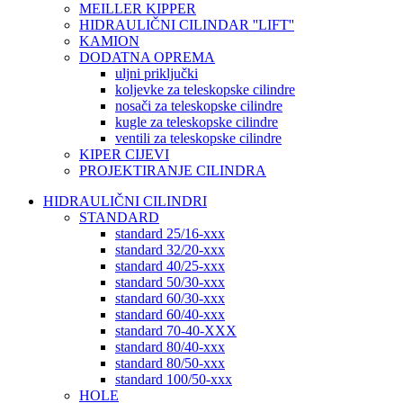
MEILLER KIPPER
HIDRAULIČNI CILINDAR ''LIFT''
KAMION
DODATNA OPREMA
uljni priključki
koljevke za teleskopske cilindre
nosači za teleskopske cilindre
kugle za teleskopske cilindre
ventili za teleskopske cilindre
KIPER CIJEVI
PROJEKTIRANJE CILINDRA
HIDRAULIČNI CILINDRI
STANDARD
standard 25/16-xxx
standard 32/20-xxx
standard 40/25-xxx
standard 50/30-xxx
standard 60/30-xxx
standard 60/40-xxx
standard 70-40-XXX
standard 80/40-xxx
standard 80/50-xxx
standard 100/50-xxx
HOLE