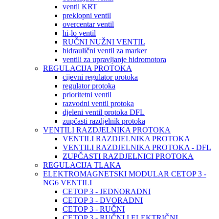
ventil KRT
preklopni ventil
overcentar ventil
hi-lo ventil
RUČNI NUŽNI VENTIL
hidraulični ventil za marker
ventili za upravljanje hidromotora
REGULACIJA PROTOKA
cijevni regulator protoka
regulator protoka
prioritetni ventil
razvodni ventil protoka
djeleni ventil protoka DFL
zupčasti razdjelnik protoka
VENTILI RAZDJELNIKA PROTOKA
VENTILI RAZDJELNIKA PROTOKA
VENTILI RAZDJELNIKA PROTOKA - DFL
ZUPČASTI RAZDJELNICI PROTOKA
REGULACIJA TLAKA
ELEKTROMAGNETSKI MODULAR CETOP 3 -
NG6 VENTILI
CETOP 3 - JEDNORADNI
CETOP 3 - DVORADNI
CETOP 3 - RUČNI
CETOP 3 - RUČNI I ELEKTRIČNI