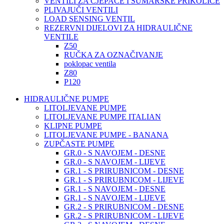
VENTILI ZA CJEPAČE I ŠUMARSKE PRIKOLICE
PLIVAJUČI VENTILI
LOAD SENSING VENTIL
REZERVNI DIJELOVI ZA HIDRAULIČNE
VENTILE
Z50
RUČKA ZA OZNAČIVANJE
poklopac ventila
Z80
P120
HIDRAULIČNE PUMPE
LITOLJEVANE PUMPE
LITOLJEVANE PUMPE ITALIAN
KLIPNE PUMPE
LITOLJEVANE PUMPE - BANANA
ZUPČASTE PUMPE
GR.0 - S NAVOJEM - DESNE
GR.0 - S NAVOJEM - LIJEVE
GR.1 - S PRIRUBNICOM - DESNE
GR.1 - S PRIRUBNICOM - LIJEVE
GR.1 - S NAVOJEM - DESNE
GR.1 - S NAVOJEM - LIJEVE
GR.2 - S PRIRUBNICOM - DESNE
GR.2 - S PRIRUBNICOM - LIJEVE