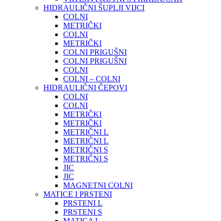
HIDRAULIČNI ŠUPLJI VIJCI
COLNI
METRIČKI
COLNI
METRIČKI
COLNI PRIGUŠNI
COLNI PRIGUŠNI
COLNI
COLNI – COLNI
HIDRAULIČNI ČEPOVI
COLNI
COLNI
METRIČKI
METRIČKI
METRIČNI L
METRIČNI L
METRIČNI S
METRIČNI S
JIC
JIC
MAGNETNI COLNI
MATICE I PRSTENI
PRSTENI L
PRSTENI S
MATICA L