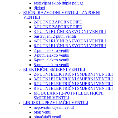
sastavljeni sklop dupla poluga
djelovi
RUČNI RAZVODNI VENTILI I ZAPORNI
VENTILI
2-PUTNE ZAPORNE PIPE
3-PUTNE ZAPORNE PIPE
3-PUTNI RUČNI RAZVODNI VENTILI
Sastavljeni 2-putni ventili
4-PUTNI RUČNI RAZVODNI VENTILI
6-PUTNI RUČNI RAZVODNI VENTILI
2-putni elektro ventili
3-putni elektro ventili
6-putni elektro ventili
8-putni elektro ventili
ELEKTRIČNI SMJERNI VENTILI
2-PUTNI ELEKTRIČNI SMJERNI VENTILI
3-PUTNI ELEKTRIČNI SMJERNI VENTILI
6-PUTNI ELEKTRIČNI SMJERNI VENTILI
8-PUTNI ELEKTRIČNI SMJERNI VENTILI
MODULARNI 2-PUTNI ELEKTRIČNI
SMJERNI VENTILI
LINIJSKI-UPRAVLJAČKI VENTILI
nepovratni cijevni ventil
blok ventil
obračajuči ventil