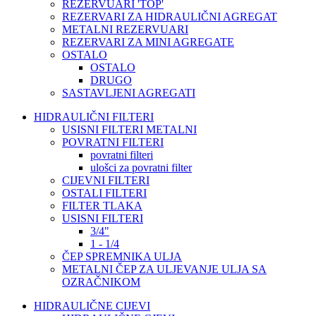
REZERVUARI 'TOP'
REZERVARI ZA HIDRAULIČNI AGREGAT
METALNI REZERVUARI
REZERVARI ZA MINI AGREGATE
OSTALO
OSTALO
DRUGO
SASTAVLJENI AGREGATI
HIDRAULIČNI FILTERI
USISNI FILTERI METALNI
POVRATNI FILTERI
povratni filteri
ulošci za povratni filter
CIJEVNI FILTERI
OSTALI FILTERI
FILTER TLAKA
USISNI FILTERI
3/4"
1 - 1/4
ČEP SPREMNIKA ULJA
METALNI ČEP ZA ULJEVANJE ULJA SA
OZRAČNIKOM
HIDRAULIČNE CIJEVI