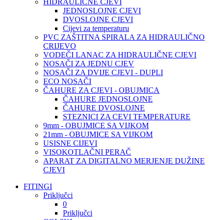
HIDRAULIČNE CJEVI
JEDNOSLOJNE CJEVI
DVOSLOJNE CJEVI
Cijevi za temperaturu
PVC ZAŠTITNA SPIRALA ZA HIDRAULIČNO
CRIJEVO
VODEČI LANAC ZA HIDRAULIČNE CJEVI
NOSAČI ZA JEDNU CJEV
NOSAČI ZA DVIJE CJEVI - DUPLI
ECO NOSAČI
ČAHURE ZA CJEVI - OBUJMICA
ČAHURE JEDNOSLOJNE
ČAHURE DVOSLOJNE
STEZNICI ZA CEVI TEMPERATURE
9mm - OBUJMICE SA VIJKOM
21mm - OBUJMICE SA VIJKOM
USISNE CIJEVI
VISOKOTLAČNI PERAČ
APARAT ZA DIGITALNO MERJENJE DUŽINE
CJEVI
FITINGI
Priključci
0
Priključci