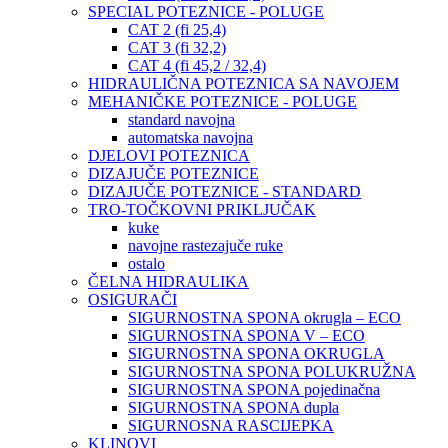
SPECIAL POTEZNICE - POLUGE
CAT 2 (fi 25,4)
CAT 3 (fi 32,2)
CAT 4 (fi 45,2 / 32,4)
HIDRAULIČNA POTEZNICA SA NAVOJEM
MEHANIČKE POTEZNICE - POLUGE
standard navojna
automatska navojna
DJELOVI POTEZNICA
DIZAJUČE POTEZNICE
DIZAJUČE POTEZNICE - STANDARD
TRO-TOČKOVNI PRIKLJUČAK
kuke
navojne rastezajuče ruke
ostalo
ČELNA HIDRAULIKA
OSIGURAČI
SIGURNOSTNA SPONA okrugla – ECO
SIGURNOSTNA SPONA V – ECO
SIGURNOSTNA SPONA OKRUGLA
SIGURNOSTNA SPONA POLUKRUŽNA
SIGURNOSTNA SPONA pojedinačna
SIGURNOSTNA SPONA dupla
SIGURNOSNA RASCIJEPKA
KLINOVI