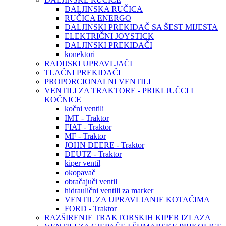
DALJINSKA RUČICA
RUČICA ENERGO
DALJINSKI PREKIDAČ SA ŠEST MIJESTA
ELEKTRIČNI JOYSTICK
DALJINSKI PREKIDAČI
konektori
RADIJSKI UPRAVLJAČI
TLAČNI PREKIDAČI
PROPORCIONALNI VENTILI
VENTILI ZA TRAKTORE - PRIKLJUČCI I
KOČNICE
kočni ventili
IMT - Traktor
FIAT - Traktor
MF - Traktor
JOHN DEERE - Traktor
DEUTZ - Traktor
kiper ventil
okopavač
obračajuči ventil
hidraulični ventili za marker
VENTIL ZA UPRAVLJANJE KOTAČIMA
FORD - Traktor
RAZŠIRENJE TRAKTORSKIH KIPER IZLAZA