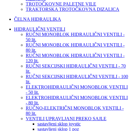
TROTOČKOVNE PALETNE VILE
TRAKTORSKA TROTOČKOVNA DIZALICA
ČELNA HIDRAULIKA
HIDRAULIČNI VENTILI
RUČNI MONOBLOK HIDRAULIČNI VENTILI -
50 lit.
RUČNI MONOBLOK HIDRAULIČNI VENTILI -
80 lit.
RUČNI MONOBLOK HIDRAULIČNI VENTILI -
120 lit.
RUČNI SEKCIJSKI HIDRAULIČNI VENTILI - 70
lit.
RUČNI SEKCIJSKI HIDRAULIČNI VENTILI - 100
lit.
ELEKTROHIDRAULIČNI MONOBLOK VENTILI
- 50 lit.
ELEKTROHIDRAULIČNI MONOBLOK VENTILI
- 80 lit.
RUČNO-ELEKTRIČNI MONOBLOK VENTILI -
80 lit.
VENTILI UPRAVLJANI PREKO SAJLE
sastavljeni sklop joystic
sastavljeni sklop 1 poz