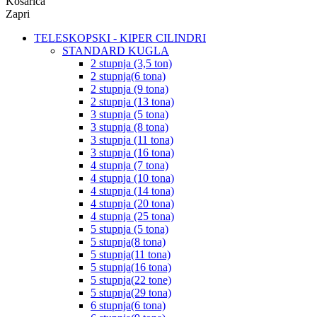
Košarica
Zapri
TELESKOPSKI - KIPER CILINDRI
STANDARD KUGLA
2 stupnja (3,5 ton)
2 stupnja(6 tona)
2 stupnja (9 tona)
2 stupnja (13 tona)
3 stupnja (5 tona)
3 stupnja (8 tona)
3 stupnja (11 tona)
3 stupnja (16 tona)
4 stupnja (7 tona)
4 stupnja (10 tona)
4 stupnja (14 tona)
4 stupnja (20 tona)
4 stupnja (25 tona)
5 stupnja (5 tona)
5 stupnja(8 tona)
5 stupnja(11 tona)
5 stupnja(16 tona)
5 stupnja(22 tone)
5 stupnja(29 tona)
6 stupnja(6 tona)