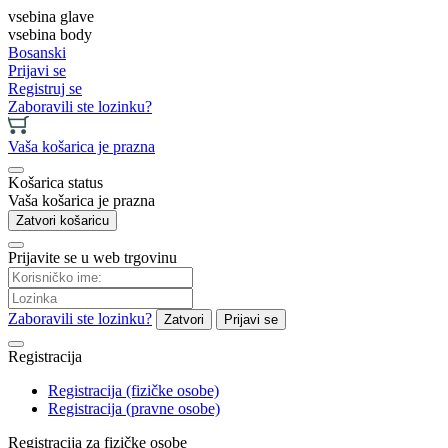
vsebina glave
vsebina body
Bosanski
Prijavi se
Registruj se
Zaboravili ste lozinku?
Vaša košarica je prazna
Košarica status
Vaša košarica je prazna
Zatvori košaricu
Prijavite se u web trgovinu
Zaboravili ste lozinku?
Zatvori
Prijavi se
Registracija
Registracija (fizičke osobe)
Registracija (pravne osobe)
Registracija za fizičke osobe