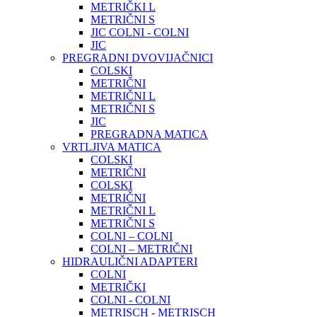
METRIČKI L
METRIČNI S
JIC COLNI - COLNI
JIC
PREGRADNI DVOVIJAČNICI
COLSKI
METRIČNI
METRIČNI L
METRIČNI S
JIC
PREGRADNA MATICA
VRTLJIVA MATICA
COLSKI
METRIČNI
COLSKI
METRIČNI
METRIČNI L
METRIČNI S
COLNI – COLNI
COLNI – METRIČNI
HIDRAULIČNI ADAPTERI
COLNI
METRIČKI
COLNI - COLNI
METRISCH - METRISCH