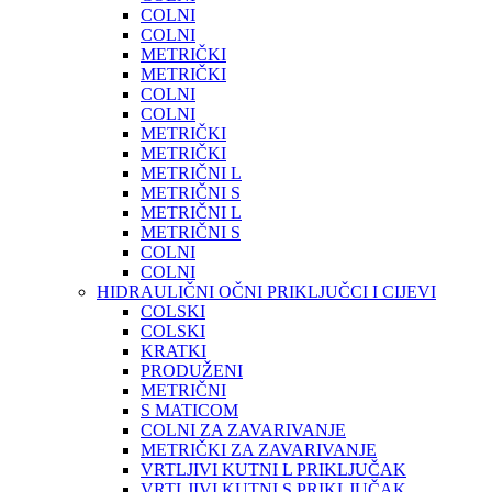
COLNI
COLNI
METRIČKI
METRIČKI
COLNI
COLNI
METRIČKI
METRIČKI
METRIČNI L
METRIČNI S
METRIČNI L
METRIČNI S
COLNI
COLNI
HIDRAULIČNI OČNI PRIKLJUČCI I CIJEVI
COLSKI
COLSKI
KRATKI
PRODUŽENI
METRIČNI
S MATICOM
COLNI ZA ZAVARIVANJE
METRIČKI ZA ZAVARIVANJE
VRTLJIVI KUTNI L PRIKLJUČAK
VRTLJIVI KUTNI S PRIKLJUČAK