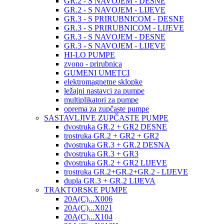
GR.2 - S NAVOJEM - DESNE
GR.2 - S NAVOJEM - LIJEVE
GR.3 - S PRIRUBNICOM - DESNE
GR.3 - S PRIRUBNICOM - LIJEVE
GR.3 - S NAVOJEM - DESNE
GR.3 - S NAVOJEM - LIJEVE
HI-LO PUMPE
zvono - prirubnica
GUMENI UMETCI
elektromagnetne sklopke
ležajni nastavci za pumpe
multiplikatori za pumpe
oprema za zupčaste pumpe
SASTAVLJIVE ZUPČASTE PUMPE
dvostruka GR.2 + GR2 DESNE
trostruka GR.2 + GR2 + GR2
dvostruka GR.3 + GR.2 DESNA
dvostruka GR.3 + GR3
dvostruka GR.2 + GR2 LIJEVE
trostruka GR.2+GR.2+GR.2 - LIJEVE
dupla GR.3 + GR.2 LIJEVA
TRAKTORSKE PUMPE
20A(C)...X006
20A(C)...X021
20A(C)...X104