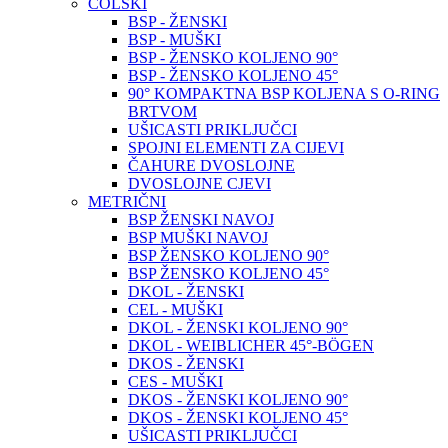
COLSKI
BSP - ŽENSKI
BSP - MUŠKI
BSP - ŽENSKO KOLJENO 90°
BSP - ŽENSKO KOLJENO 45°
90° KOMPAKTNA BSP KOLJENA S O-RING
BRTVOM
UŠICASTI PRIKLJUČCI
SPOJNI ELEMENTI ZA CIJEVI
ČAHURE DVOSLOJNE
DVOSLOJNE CJEVI
METRIČNI
BSP ŽENSKI NAVOJ
BSP MUŠKI NAVOJ
BSP ŽENSKO KOLJENO 90°
BSP ŽENSKO KOLJENO 45°
DKOL - ŽENSKI
CEL - MUŠKI
DKOL - ŽENSKI KOLJENO 90°
DKOL - WEIBLICHER 45°-BÖGEN
DKOS - ŽENSKI
CES - MUŠKI
DKOS - ŽENSKI KOLJENO 90°
DKOS - ŽENSKI KOLJENO 45°
UŠICASTI PRIKLJUČCI