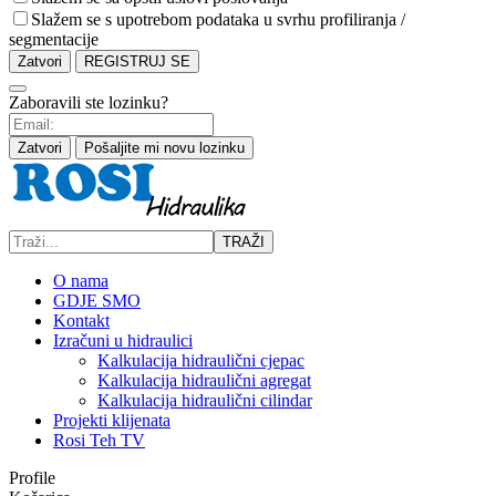
Slažem se s upotrebom podataka u svrhu profiliranja /
segmentacije
Zatvori
REGISTRUJ SE
Zaboravili ste lozinku?
Zatvori
Pošaljite mi novu lozinku
TRAŽI
O nama
GDJE SMO
Kontakt
Izračuni u hidraulici
Kalkulacija hidraulični cjepac
Kalkulacija hidraulični agregat
Kalkulacija hidraulični cilindar
Projekti klijenata
Rosi Teh TV
Profile