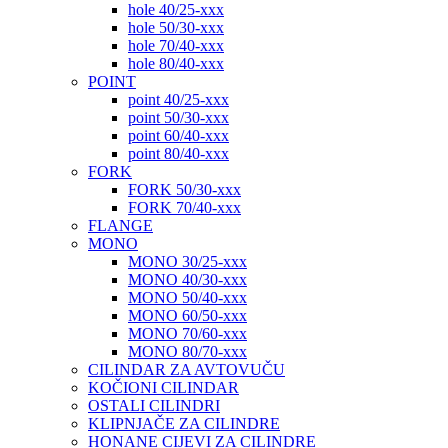
hole 40/25-xxx
hole 50/30-xxx
hole 70/40-xxx
hole 80/40-xxx
POINT
point 40/25-xxx
point 50/30-xxx
point 60/40-xxx
point 80/40-xxx
FORK
FORK 50/30-xxx
FORK 70/40-xxx
FLANGE
MONO
MONO 30/25-xxx
MONO 40/30-xxx
MONO 50/40-xxx
MONO 60/50-xxx
MONO 70/60-xxx
MONO 80/70-xxx
CILINDAR ZA AVTOVUČU
KOČIONI CILINDAR
OSTALI CILINDRI
KLIPNJAČE ZA CILINDRE
HONANE CIJEVI ZA CILINDRE