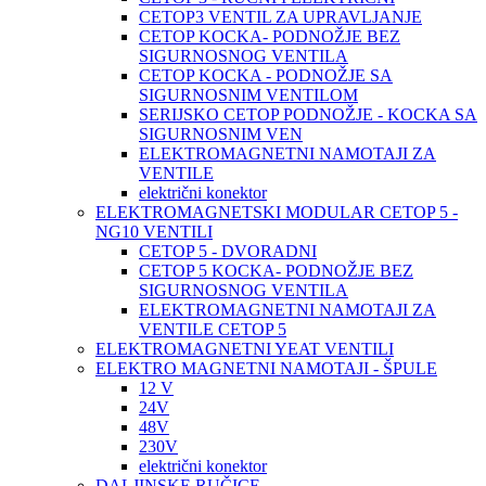
CETOP3 VENTIL ZA UPRAVLJANJE
CETOP KOCKA- PODNOŽJE BEZ
SIGURNOSNOG VENTILA
CETOP KOCKA - PODNOŽJE SA
SIGURNOSNIM VENTILOM
SERIJSKO CETOP PODNOŽJE - KOCKA SA
SIGURNOSNIM VEN
ELEKTROMAGNETNI NAMOTAJI ZA
VENTILE
električni konektor
ELEKTROMAGNETSKI MODULAR CETOP 5 -
NG10 VENTILI
CETOP 5 - DVORADNI
CETOP 5 KOCKA- PODNOŽJE BEZ
SIGURNOSNOG VENTILA
ELEKTROMAGNETNI NAMOTAJI ZA
VENTILE CETOP 5
ELEKTROMAGNETNI YEAT VENTILI
ELEKTRO MAGNETNI NAMOTAJI - ŠPULE
12 V
24V
48V
230V
električni konektor
DALJINSKE RUČICE