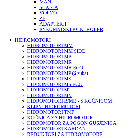
MAN
SCANIA
VOLVO
ZF
ADAPTERJI
PNEUMATSKI KONTROLER
HIDROMOTORI
HIDROMOTORI MM
HIDROMOTORI MM SIDE
HIDROMOTORI MP
HIDROMOTORI MR
HIDROMOTORI MR ECO
HIDROMOTORI MP (6 zuba)
HIDROMOTORI MS
HIDROMOTORI MS ECO
HIDROMOTORI MT
HIDROMOTORI MV
HIDROMOTORI B/MR - S KOČNICOM
KLIPNI HIDROMOTORI
HIDROMOTORI TMF
KOČNICA ZA HIDROMOTOR
HIDROMOTOR ZA POGON GUSJENICA
HIDROMOTORI KARDAN
REDUKTORI ZA HIDROMOTORE