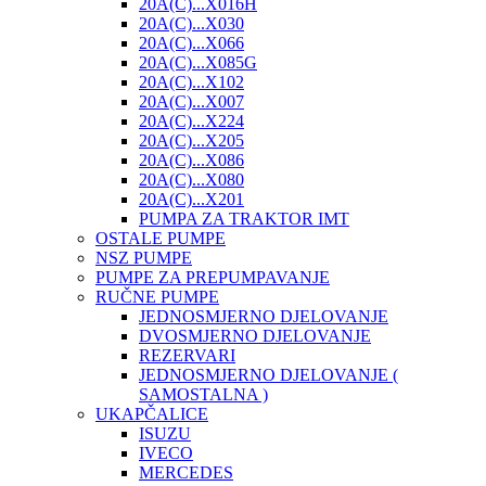
20A(C)...X016H
20A(C)...X030
20A(C)...X066
20A(C)...X085G
20A(C)...X102
20A(C)...X007
20A(C)...X224
20A(C)...X205
20A(C)...X086
20A(C)...X080
20A(C)...X201
PUMPA ZA TRAKTOR IMT
OSTALE PUMPE
NSZ PUMPE
PUMPE ZA PREPUMPAVANJE
RUČNE PUMPE
JEDNOSMJERNO DJELOVANJE
DVOSMJERNO DJELOVANJE
REZERVARI
JEDNOSMJERNO DJELOVANJE (
SAMOSTALNA )
UKAPČALICE
ISUZU
IVECO
MERCEDES