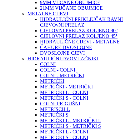
9MM VIJČANE OBUJMICE
21MM VIJČANE OBUJMICE
METALNE CIJEVI
HIDRAULIČNI PRIKLJUČAK RAVNI
CJEVOvNI PRELAZ
CJELOVNI PRELAZ KOLJENO 90°
CJELOVNI PRELAZ KOLJENO 45°
HIDRAULIČNE CIJEVI - METALNE
ČAHURE DVOSLOJNE
DVOSLOJNE CJEVI
HIDRAULIČNI DVOVIJAČNIKI
COLNI
COLNI - COLNI
COLNI - METRIČKI
METRIČKI
METRIČKI - METRIČKI
METRIČKI L - COLNI
METRIČKI S - COLNI
COLNI PRIGUŠNI
METRISCH L
METRIČKI S
METRIČKI L - METRIČKI L
METRIČKI S - METRIČKI S
METRIČKI L - COLNI
METRIČKI S - COLNI