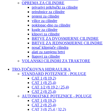
OPREMA ZA CILINDRE
privarivi priključki za cilindre
prirubnice za cilindre
prsteni za cilindre
vilice za cilindre
poklopac-dno za cilindre
kugle za cilindre
klipovi za cilindre
BRTVE ZA DVOSMJERNE CILINDRE
BRTVE ZA JEDNOSMJERNE CILINDRE
nosač klipnjače cilindra
alati za zamjenu brtvi
štapovi za cilindre
VOLANSKI CILINDRI ZA TRAKTORE
TRO-TOČKOVNA HIDRAULIKA
STANDARD POTEZNICE - POLUGE
CAT 1 (fi 19,2)
CAT 1 (fi 25,4)
CAT 1/2 (fi 19,2 / 25,4)
CAT 2 (fi 25,4)
AUTOMATSKE POTEZNICE - POLUGE
CAT 1 (fi 19,2)
CAT 2 (fi 25,4)
CAT 3 (fi 25,4 / 32,2)