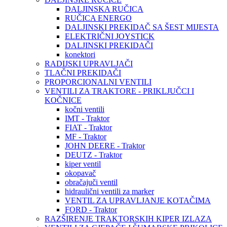
DALJINSKA RUČICA
RUČICA ENERGO
DALJINSKI PREKIDAČ SA ŠEST MIJESTA
ELEKTRIČNI JOYSTICK
DALJINSKI PREKIDAČI
konektori
RADIJSKI UPRAVLJAČI
TLAČNI PREKIDAČI
PROPORCIONALNI VENTILI
VENTILI ZA TRAKTORE - PRIKLJUČCI I
KOČNICE
kočni ventili
IMT - Traktor
FIAT - Traktor
MF - Traktor
JOHN DEERE - Traktor
DEUTZ - Traktor
kiper ventil
okopavač
obračajuči ventil
hidraulični ventili za marker
VENTIL ZA UPRAVLJANJE KOTAČIMA
FORD - Traktor
RAZŠIRENJE TRAKTORSKIH KIPER IZLAZA