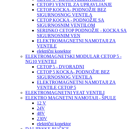
CETOP3 VENTIL ZA UPRAVLJANJE
CETOP KOCKA- PODNOŽJE BEZ
SIGURNOSNOG VENTILA
CETOP KOCKA - PODNOŽJE SA
SIGURNOSNIM VENTILOM
SERIJSKO CETOP PODNOŽJE - KOCKA SA
SIGURNOSNIM VEN
ELEKTROMAGNETNI NAMOTAJI ZA
VENTILE
električni konektor
ELEKTROMAGNETSKI MODULAR CETOP 5 -
NG10 VENTILI
CETOP 5 - DVORADNI
CETOP 5 KOCKA- PODNOŽJE BEZ
SIGURNOSNOG VENTILA
ELEKTROMAGNETNI NAMOTAJI ZA
VENTILE CETOP 5
ELEKTROMAGNETNI YEAT VENTILI
ELEKTRO MAGNETNI NAMOTAJI - ŠPULE
12 V
24V
48V
230V
električni konektor
DALJINSKE RUČICE