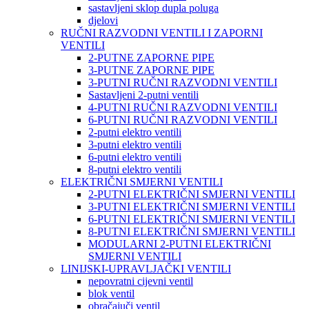
sastavljeni sklop dupla poluga
djelovi
RUČNI RAZVODNI VENTILI I ZAPORNI
VENTILI
2-PUTNE ZAPORNE PIPE
3-PUTNE ZAPORNE PIPE
3-PUTNI RUČNI RAZVODNI VENTILI
Sastavljeni 2-putni ventili
4-PUTNI RUČNI RAZVODNI VENTILI
6-PUTNI RUČNI RAZVODNI VENTILI
2-putni elektro ventili
3-putni elektro ventili
6-putni elektro ventili
8-putni elektro ventili
ELEKTRIČNI SMJERNI VENTILI
2-PUTNI ELEKTRIČNI SMJERNI VENTILI
3-PUTNI ELEKTRIČNI SMJERNI VENTILI
6-PUTNI ELEKTRIČNI SMJERNI VENTILI
8-PUTNI ELEKTRIČNI SMJERNI VENTILI
MODULARNI 2-PUTNI ELEKTRIČNI
SMJERNI VENTILI
LINIJSKI-UPRAVLJAČKI VENTILI
nepovratni cijevni ventil
blok ventil
obračajuči ventil