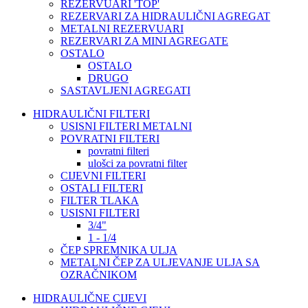
REZERVUARI 'TOP'
REZERVARI ZA HIDRAULIČNI AGREGAT
METALNI REZERVUARI
REZERVARI ZA MINI AGREGATE
OSTALO
OSTALO
DRUGO
SASTAVLJENI AGREGATI
HIDRAULIČNI FILTERI
USISNI FILTERI METALNI
POVRATNI FILTERI
povratni filteri
ulošci za povratni filter
CIJEVNI FILTERI
OSTALI FILTERI
FILTER TLAKA
USISNI FILTERI
3/4"
1 - 1/4
ČEP SPREMNIKA ULJA
METALNI ČEP ZA ULJEVANJE ULJA SA
OZRAČNIKOM
HIDRAULIČNE CIJEVI