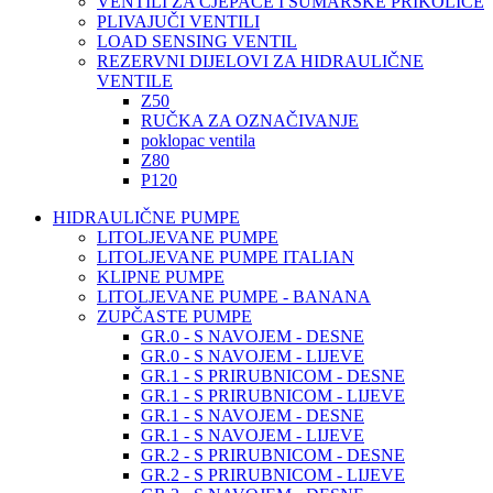
VENTILI ZA CJEPAČE I ŠUMARSKE PRIKOLICE
PLIVAJUČI VENTILI
LOAD SENSING VENTIL
REZERVNI DIJELOVI ZA HIDRAULIČNE
VENTILE
Z50
RUČKA ZA OZNAČIVANJE
poklopac ventila
Z80
P120
HIDRAULIČNE PUMPE
LITOLJEVANE PUMPE
LITOLJEVANE PUMPE ITALIAN
KLIPNE PUMPE
LITOLJEVANE PUMPE - BANANA
ZUPČASTE PUMPE
GR.0 - S NAVOJEM - DESNE
GR.0 - S NAVOJEM - LIJEVE
GR.1 - S PRIRUBNICOM - DESNE
GR.1 - S PRIRUBNICOM - LIJEVE
GR.1 - S NAVOJEM - DESNE
GR.1 - S NAVOJEM - LIJEVE
GR.2 - S PRIRUBNICOM - DESNE
GR.2 - S PRIRUBNICOM - LIJEVE