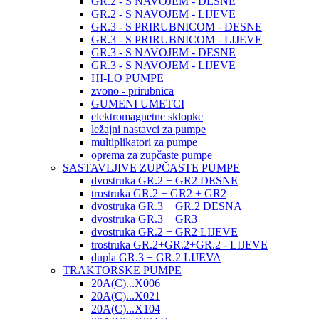
GR.2 - S NAVOJEM - DESNE
GR.2 - S NAVOJEM - LIJEVE
GR.3 - S PRIRUBNICOM - DESNE
GR.3 - S PRIRUBNICOM - LIJEVE
GR.3 - S NAVOJEM - DESNE
GR.3 - S NAVOJEM - LIJEVE
HI-LO PUMPE
zvono - prirubnica
GUMENI UMETCI
elektromagnetne sklopke
ležajni nastavci za pumpe
multiplikatori za pumpe
oprema za zupčaste pumpe
SASTAVLJIVE ZUPČASTE PUMPE
dvostruka GR.2 + GR2 DESNE
trostruka GR.2 + GR2 + GR2
dvostruka GR.3 + GR.2 DESNA
dvostruka GR.3 + GR3
dvostruka GR.2 + GR2 LIJEVE
trostruka GR.2+GR.2+GR.2 - LIJEVE
dupla GR.3 + GR.2 LIJEVA
TRAKTORSKE PUMPE
20A(C)...X006
20A(C)...X021
20A(C)...X104