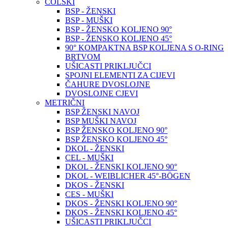
COLSKI
BSP - ŽENSKI
BSP - MUŠKI
BSP - ŽENSKO KOLJENO 90°
BSP - ŽENSKO KOLJENO 45°
90° KOMPAKTNA BSP KOLJENA S O-RING
BRTVOM
UŠICASTI PRIKLJUČCI
SPOJNI ELEMENTI ZA CIJEVI
ČAHURE DVOSLOJNE
DVOSLOJNE CJEVI
METRIČNI
BSP ŽENSKI NAVOJ
BSP MUŠKI NAVOJ
BSP ŽENSKO KOLJENO 90°
BSP ŽENSKO KOLJENO 45°
DKOL - ŽENSKI
CEL - MUŠKI
DKOL - ŽENSKI KOLJENO 90°
DKOL - WEIBLICHER 45°-BÖGEN
DKOS - ŽENSKI
CES - MUŠKI
DKOS - ŽENSKI KOLJENO 90°
DKOS - ŽENSKI KOLJENO 45°
UŠICASTI PRIKLJUČCI