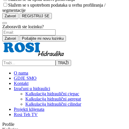
Slažem se s upotrebom podataka u svrhu profiliranja /
segmentacije
Zatvori
REGISTRUJ SE
Zaboravili ste lozinku?
Zatvori
Pošaljite mi novu lozinku
TRAŽI
O nama
GDJE SMO
Kontakt
Izračuni u hidraulici
Kalkulacija hidraulični cjepac
Kalkulacija hidraulični agregat
Kalkulacija hidraulični cilindar
Projekti klijenata
Rosi Teh TV
Profile