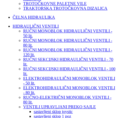
TROTOČKOVNE PALETNE VILE
TRAKTORSKA TROTOČKOVNA DIZALICA
ČELNA HIDRAULIKA
HIDRAULIČNI VENTILI
RUČNI MONOBLOK HIDRAULIČNI VENTILI -
50 lit.
RUČNI MONOBLOK HIDRAULIČNI VENTILI -
80 lit.
RUČNI MONOBLOK HIDRAULIČNI VENTILI -
120 lit.
RUČNI SEKCIJSKI HIDRAULIČNI VENTILI - 70
lit.
RUČNI SEKCIJSKI HIDRAULIČNI VENTILI - 100
lit.
ELEKTROHIDRAULIČNI MONOBLOK VENTILI
- 50 lit.
ELEKTROHIDRAULIČNI MONOBLOK VENTILI
- 80 lit.
RUČNO-ELEKTRIČNI MONOBLOK VENTILI -
80 lit.
VENTILI UPRAVLJANI PREKO SAJLE
sastavljeni sklop joystic
sastavljeni sklop 1 poz