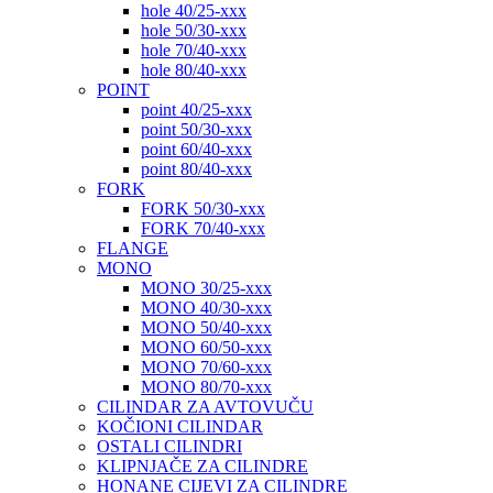
hole 40/25-xxx
hole 50/30-xxx
hole 70/40-xxx
hole 80/40-xxx
POINT
point 40/25-xxx
point 50/30-xxx
point 60/40-xxx
point 80/40-xxx
FORK
FORK 50/30-xxx
FORK 70/40-xxx
FLANGE
MONO
MONO 30/25-xxx
MONO 40/30-xxx
MONO 50/40-xxx
MONO 60/50-xxx
MONO 70/60-xxx
MONO 80/70-xxx
CILINDAR ZA AVTOVUČU
KOČIONI CILINDAR
OSTALI CILINDRI
KLIPNJAČE ZA CILINDRE
HONANE CIJEVI ZA CILINDRE