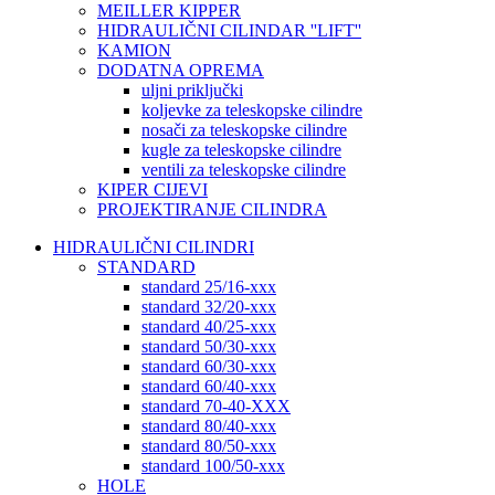
MEILLER KIPPER
HIDRAULIČNI CILINDAR ''LIFT''
KAMION
DODATNA OPREMA
uljni priključki
koljevke za teleskopske cilindre
nosači za teleskopske cilindre
kugle za teleskopske cilindre
ventili za teleskopske cilindre
KIPER CIJEVI
PROJEKTIRANJE CILINDRA
HIDRAULIČNI CILINDRI
STANDARD
standard 25/16-xxx
standard 32/20-xxx
standard 40/25-xxx
standard 50/30-xxx
standard 60/30-xxx
standard 60/40-xxx
standard 70-40-XXX
standard 80/40-xxx
standard 80/50-xxx
standard 100/50-xxx
HOLE