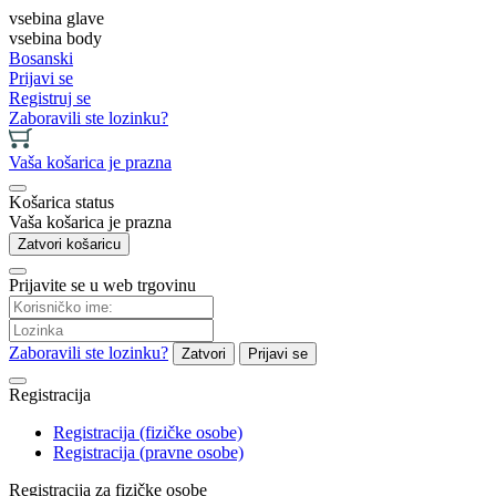
vsebina glave
vsebina body
Bosanski
Prijavi se
Registruj se
Zaboravili ste lozinku?
Vaša košarica je prazna
Košarica status
Vaša košarica je prazna
Zatvori košaricu
Prijavite se u web trgovinu
Zaboravili ste lozinku?
Zatvori
Prijavi se
Registracija
Registracija (fizičke osobe)
Registracija (pravne osobe)
Registracija za fizičke osobe