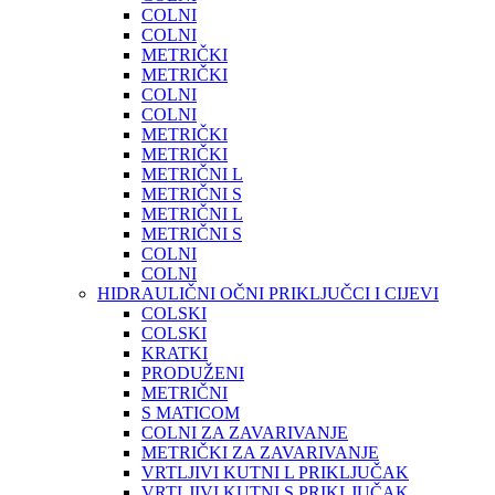
COLNI
COLNI
METRIČKI
METRIČKI
COLNI
COLNI
METRIČKI
METRIČKI
METRIČNI L
METRIČNI S
METRIČNI L
METRIČNI S
COLNI
COLNI
HIDRAULIČNI OČNI PRIKLJUČCI I CIJEVI
COLSKI
COLSKI
KRATKI
PRODUŽENI
METRIČNI
S MATICOM
COLNI ZA ZAVARIVANJE
METRIČKI ZA ZAVARIVANJE
VRTLJIVI KUTNI L PRIKLJUČAK
VRTLJIVI KUTNI S PRIKLJUČAK