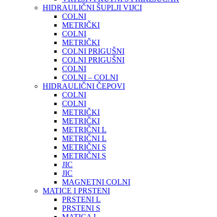
HIDRAULIČNI ŠUPLJI VIJCI
COLNI
METRIČKI
COLNI
METRIČKI
COLNI PRIGUŠNI
COLNI PRIGUŠNI
COLNI
COLNI – COLNI
HIDRAULIČNI ČEPOVI
COLNI
COLNI
METRIČKI
METRIČKI
METRIČNI L
METRIČNI L
METRIČNI S
METRIČNI S
JIC
JIC
MAGNETNI COLNI
MATICE I PRSTENI
PRSTENI L
PRSTENI S
MATICA L