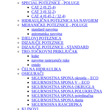
SPECIAL POTEZNICE - POLUGE
CAT 2 (fi 25,4)
CAT 3 (fi 32,2)
CAT 4 (fi 45,2 / 32,4)
HIDRAULIČNA POTEZNICA SA NAVOJEM
MEHANIČKE POTEZNICE - POLUGE
standard navojna
automatska navojna
DJELOVI POTEZNICA
DIZAJUČE POTEZNICE
DIZAJUČE POTEZNICE - STANDARD
TRO-TOČKOVNI PRIKLJUČAK
kuke
navojne rastezajuče ruke
ostalo
ČELNA HIDRAULIKA
OSIGURAČI
SIGURNOSTNA SPONA okrugla – ECO
SIGURNOSTNA SPONA V – ECO
SIGURNOSTNA SPONA OKRUGLA
SIGURNOSTNA SPONA POLUKRUŽNA
SIGURNOSTNA SPONA pojedinačna
SIGURNOSTNA SPONA dupla
SIGURNOSNA RASCIJEPKA
KLINOVI