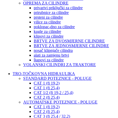
OPREMA ZA CILINDRE
privarivi priključki za cilindre
prirubnice za cilindre
prsteni za cilindre
vilice za cilindre
poklopac-dno za cilindre
kugle za cilindre
klipovi za cilindre
BRTVE ZA DVOSMJERNE CILINDRE
BRTVE ZA JEDNOSMJERNE CILINDRE
nosač klipnjače cilindra
alati za zamjenu brtvi
štapovi za cilindre
VOLANSKI CILINDRI ZA TRAKTORE
TRO-TOČKOVNA HIDRAULIKA
STANDARD POTEZNICE - POLUGE
CAT 1 (fi 19,2)
CAT 1 (fi 25,4)
CAT 1/2 (fi 19,2 / 25,4)
CAT 2 (fi 25,4)
AUTOMATSKE POTEZNICE - POLUGE
CAT 1 (fi 19,2)
CAT 2 (fi 25,4)
CAT 3 (fi 25,4 / 32,2)