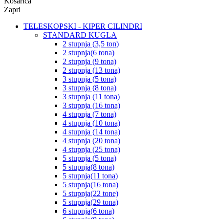
Košarica
Zapri
TELESKOPSKI - KIPER CILINDRI
STANDARD KUGLA
2 stupnja (3,5 ton)
2 stupnja(6 tona)
2 stupnja (9 tona)
2 stupnja (13 tona)
3 stupnja (5 tona)
3 stupnja (8 tona)
3 stupnja (11 tona)
3 stupnja (16 tona)
4 stupnja (7 tona)
4 stupnja (10 tona)
4 stupnja (14 tona)
4 stupnja (20 tona)
4 stupnja (25 tona)
5 stupnja (5 tona)
5 stupnja(8 tona)
5 stupnja(11 tona)
5 stupnja(16 tona)
5 stupnja(22 tone)
5 stupnja(29 tona)
6 stupnja(6 tona)