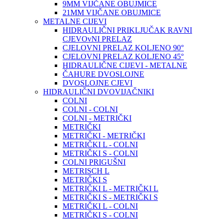
9MM VIJČANE OBUJMICE
21MM VIJČANE OBUJMICE
METALNE CIJEVI
HIDRAULIČNI PRIKLJUČAK RAVNI
CJEVOvNI PRELAZ
CJELOVNI PRELAZ KOLJENO 90°
CJELOVNI PRELAZ KOLJENO 45°
HIDRAULIČNE CIJEVI - METALNE
ČAHURE DVOSLOJNE
DVOSLOJNE CJEVI
HIDRAULIČNI DVOVIJAČNIKI
COLNI
COLNI - COLNI
COLNI - METRIČKI
METRIČKI
METRIČKI - METRIČKI
METRIČKI L - COLNI
METRIČKI S - COLNI
COLNI PRIGUŠNI
METRISCH L
METRIČKI S
METRIČKI L - METRIČKI L
METRIČKI S - METRIČKI S
METRIČKI L - COLNI
METRIČKI S - COLNI