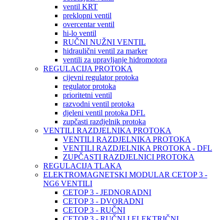
ventil KRT
preklopni ventil
overcentar ventil
hi-lo ventil
RUČNI NUŽNI VENTIL
hidraulični ventil za marker
ventili za upravljanje hidromotora
REGULACIJA PROTOKA
cijevni regulator protoka
regulator protoka
prioritetni ventil
razvodni ventil protoka
djeleni ventil protoka DFL
zupčasti razdjelnik protoka
VENTILI RAZDJELNIKA PROTOKA
VENTILI RAZDJELNIKA PROTOKA
VENTILI RAZDJELNIKA PROTOKA - DFL
ZUPČASTI RAZDJELNICI PROTOKA
REGULACIJA TLAKA
ELEKTROMAGNETSKI MODULAR CETOP 3 -
NG6 VENTILI
CETOP 3 - JEDNORADNI
CETOP 3 - DVORADNI
CETOP 3 - RUČNI
CETOP 3 - RUČNI I ELEKTRIČNI