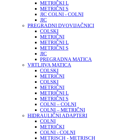
METRIČKI L
METRIČNI S
JIC COLNI - COLNI
JIC
PREGRADNI DVOVIJAČNICI
COLSKI
METRIČNI
METRIČNI L
METRIČNI S
JIC
PREGRADNA MATICA
VRTLJIVA MATICA
COLSKI
METRIČNI
COLSKI
METRIČNI
METRIČNI L
METRIČNI S
COLNI – COLNI
COLNI – METRIČNI
HIDRAULIČNI ADAPTERI
COLNI
METRIČKI
COLNI - COLNI
METRISCH - METRISCH