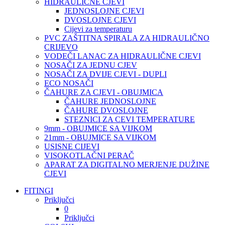
HIDRAULIČNE CJEVI
JEDNOSLOJNE CJEVI
DVOSLOJNE CJEVI
Cijevi za temperaturu
PVC ZAŠTITNA SPIRALA ZA HIDRAULIČNO
CRIJEVO
VODEČI LANAC ZA HIDRAULIČNE CJEVI
NOSAČI ZA JEDNU CJEV
NOSAČI ZA DVIJE CJEVI - DUPLI
ECO NOSAČI
ČAHURE ZA CJEVI - OBUJMICA
ČAHURE JEDNOSLOJNE
ČAHURE DVOSLOJNE
STEZNICI ZA CEVI TEMPERATURE
9mm - OBUJMICE SA VIJKOM
21mm - OBUJMICE SA VIJKOM
USISNE CIJEVI
VISOKOTLAČNI PERAČ
APARAT ZA DIGITALNO MERJENJE DUŽINE
CJEVI
FITINGI
Priključci
0
Priključci