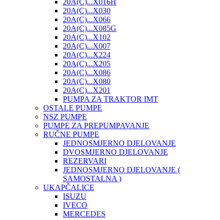
20A(C)...X016H
20A(C)...X030
20A(C)...X066
20A(C)...X085G
20A(C)...X102
20A(C)...X007
20A(C)...X224
20A(C)...X205
20A(C)...X086
20A(C)...X080
20A(C)...X201
PUMPA ZA TRAKTOR IMT
OSTALE PUMPE
NSZ PUMPE
PUMPE ZA PREPUMPAVANJE
RUČNE PUMPE
JEDNOSMJERNO DJELOVANJE
DVOSMJERNO DJELOVANJE
REZERVARI
JEDNOSMJERNO DJELOVANJE (
SAMOSTALNA )
UKAPČALICE
ISUZU
IVECO
MERCEDES