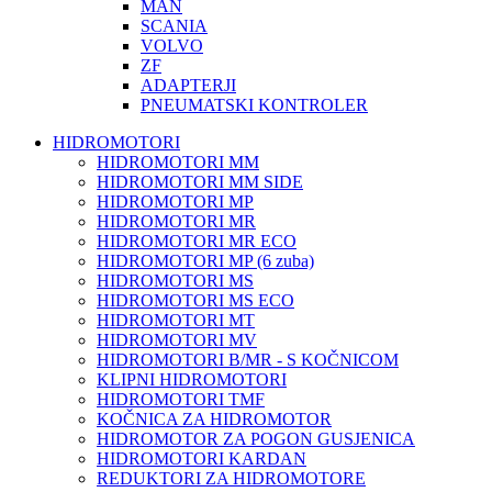
MAN
SCANIA
VOLVO
ZF
ADAPTERJI
PNEUMATSKI KONTROLER
HIDROMOTORI
HIDROMOTORI MM
HIDROMOTORI MM SIDE
HIDROMOTORI MP
HIDROMOTORI MR
HIDROMOTORI MR ECO
HIDROMOTORI MP (6 zuba)
HIDROMOTORI MS
HIDROMOTORI MS ECO
HIDROMOTORI MT
HIDROMOTORI MV
HIDROMOTORI B/MR - S KOČNICOM
KLIPNI HIDROMOTORI
HIDROMOTORI TMF
KOČNICA ZA HIDROMOTOR
HIDROMOTOR ZA POGON GUSJENICA
HIDROMOTORI KARDAN
REDUKTORI ZA HIDROMOTORE