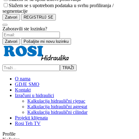
Slažem se s upotrebom podataka u svrhu profiliranja /
segmentacije
Zatvori
REGISTRUJ SE
Zaboravili ste lozinku?
Zatvori
Pošaljite mi novu lozinku
TRAŽI
O nama
GDJE SMO
Kontakt
Izračuni u hidraulici
Kalkulacija hidraulični cjepac
Kalkulacija hidraulični agregat
Kalkulacija hidraulični cilindar
Projekti klijenata
Rosi Teh TV
Profile