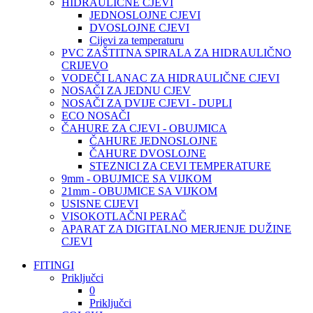
HIDRAULIČNE CJEVI
JEDNOSLOJNE CJEVI
DVOSLOJNE CJEVI
Cijevi za temperaturu
PVC ZAŠTITNA SPIRALA ZA HIDRAULIČNO
CRIJEVO
VODEČI LANAC ZA HIDRAULIČNE CJEVI
NOSAČI ZA JEDNU CJEV
NOSAČI ZA DVIJE CJEVI - DUPLI
ECO NOSAČI
ČAHURE ZA CJEVI - OBUJMICA
ČAHURE JEDNOSLOJNE
ČAHURE DVOSLOJNE
STEZNICI ZA CEVI TEMPERATURE
9mm - OBUJMICE SA VIJKOM
21mm - OBUJMICE SA VIJKOM
USISNE CIJEVI
VISOKOTLAČNI PERAČ
APARAT ZA DIGITALNO MERJENJE DUŽINE
CJEVI
FITINGI
Priključci
0
Priključci