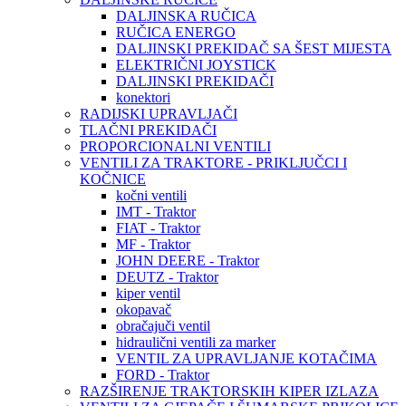
DALJINSKA RUČICA
RUČICA ENERGO
DALJINSKI PREKIDAČ SA ŠEST MIJESTA
ELEKTRIČNI JOYSTICK
DALJINSKI PREKIDAČI
konektori
RADIJSKI UPRAVLJAČI
TLAČNI PREKIDAČI
PROPORCIONALNI VENTILI
VENTILI ZA TRAKTORE - PRIKLJUČCI I
KOČNICE
kočni ventili
IMT - Traktor
FIAT - Traktor
MF - Traktor
JOHN DEERE - Traktor
DEUTZ - Traktor
kiper ventil
okopavač
obračajuči ventil
hidraulični ventili za marker
VENTIL ZA UPRAVLJANJE KOTAČIMA
FORD - Traktor
RAZŠIRENJE TRAKTORSKIH KIPER IZLAZA