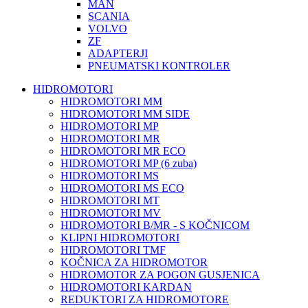
MAN
SCANIA
VOLVO
ZF
ADAPTERJI
PNEUMATSKI KONTROLER
HIDROMOTORI
HIDROMOTORI MM
HIDROMOTORI MM SIDE
HIDROMOTORI MP
HIDROMOTORI MR
HIDROMOTORI MR ECO
HIDROMOTORI MP (6 zuba)
HIDROMOTORI MS
HIDROMOTORI MS ECO
HIDROMOTORI MT
HIDROMOTORI MV
HIDROMOTORI B/MR - S KOČNICOM
KLIPNI HIDROMOTORI
HIDROMOTORI TMF
KOČNICA ZA HIDROMOTOR
HIDROMOTOR ZA POGON GUSJENICA
HIDROMOTORI KARDAN
REDUKTORI ZA HIDROMOTORE