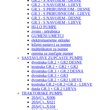
GR.2 - S NAVOJEM - DESNE
GR.2 - S NAVOJEM - LIJEVE
GR.3 - S PRIRUBNICOM - DESNE
GR.3 - S PRIRUBNICOM - LIJEVE
GR.3 - S NAVOJEM - DESNE
GR.3 - S NAVOJEM - LIJEVE
HI-LO PUMPE
zvono - prirubnica
GUMENI UMETCI
elektromagnetne sklopke
ležajni nastavci za pumpe
multiplikatori za pumpe
oprema za zupčaste pumpe
SASTAVLJIVE ZUPČASTE PUMPE
dvostruka GR.2 + GR2 DESNE
trostruka GR.2 + GR2 + GR2
dvostruka GR.3 + GR.2 DESNA
dvostruka GR.3 + GR3
dvostruka GR.2 + GR2 LIJEVE
trostruka GR.2+GR.2+GR.2 - LIJEVE
dupla GR.3 + GR.2 LIJEVA
TRAKTORSKE PUMPE
20A(C)...X006
20A(C)...X021
20A(C)...X104