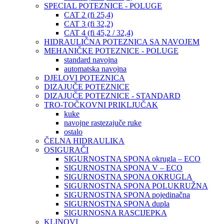
SPECIAL POTEZNICE - POLUGE
CAT 2 (fi 25,4)
CAT 3 (fi 32,2)
CAT 4 (fi 45,2 / 32,4)
HIDRAULIČNA POTEZNICA SA NAVOJEM
MEHANIČKE POTEZNICE - POLUGE
standard navojna
automatska navojna
DJELOVI POTEZNICA
DIZAJUČE POTEZNICE
DIZAJUČE POTEZNICE - STANDARD
TRO-TOČKOVNI PRIKLJUČAK
kuke
navojne rastezajuče ruke
ostalo
ČELNA HIDRAULIKA
OSIGURAČI
SIGURNOSTNA SPONA okrugla – ECO
SIGURNOSTNA SPONA V – ECO
SIGURNOSTNA SPONA OKRUGLA
SIGURNOSTNA SPONA POLUKRUŽNA
SIGURNOSTNA SPONA pojedinačna
SIGURNOSTNA SPONA dupla
SIGURNOSNA RASCIJEPKA
KLINOVI