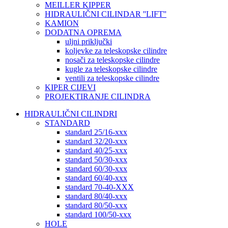
MEILLER KIPPER
HIDRAULIČNI CILINDAR ''LIFT''
KAMION
DODATNA OPREMA
uljni priključki
koljevke za teleskopske cilindre
nosači za teleskopske cilindre
kugle za teleskopske cilindre
ventili za teleskopske cilindre
KIPER CIJEVI
PROJEKTIRANJE CILINDRA
HIDRAULIČNI CILINDRI
STANDARD
standard 25/16-xxx
standard 32/20-xxx
standard 40/25-xxx
standard 50/30-xxx
standard 60/30-xxx
standard 60/40-xxx
standard 70-40-XXX
standard 80/40-xxx
standard 80/50-xxx
standard 100/50-xxx
HOLE