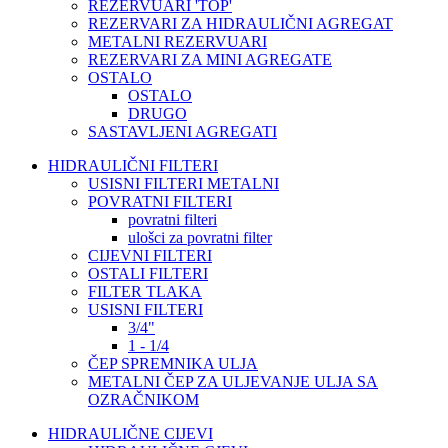
REZERVUARI 'TOP'
REZERVARI ZA HIDRAULIČNI AGREGAT
METALNI REZERVUARI
REZERVARI ZA MINI AGREGATE
OSTALO
OSTALO
DRUGO
SASTAVLJENI AGREGATI
HIDRAULIČNI FILTERI
USISNI FILTERI METALNI
POVRATNI FILTERI
povratni filteri
ulošci za povratni filter
CIJEVNI FILTERI
OSTALI FILTERI
FILTER TLAKA
USISNI FILTERI
3/4"
1 - 1/4
ČEP SPREMNIKA ULJA
METALNI ČEP ZA ULJEVANJE ULJA SA
OZRAČNIKOM
HIDRAULIČNE CIJEVI