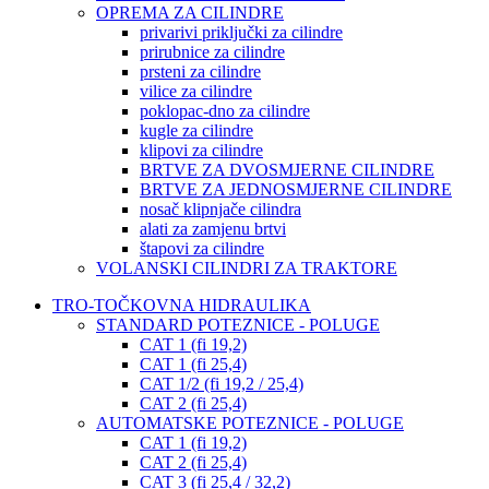
OPREMA ZA CILINDRE
privarivi priključki za cilindre
prirubnice za cilindre
prsteni za cilindre
vilice za cilindre
poklopac-dno za cilindre
kugle za cilindre
klipovi za cilindre
BRTVE ZA DVOSMJERNE CILINDRE
BRTVE ZA JEDNOSMJERNE CILINDRE
nosač klipnjače cilindra
alati za zamjenu brtvi
štapovi za cilindre
VOLANSKI CILINDRI ZA TRAKTORE
TRO-TOČKOVNA HIDRAULIKA
STANDARD POTEZNICE - POLUGE
CAT 1 (fi 19,2)
CAT 1 (fi 25,4)
CAT 1/2 (fi 19,2 / 25,4)
CAT 2 (fi 25,4)
AUTOMATSKE POTEZNICE - POLUGE
CAT 1 (fi 19,2)
CAT 2 (fi 25,4)
CAT 3 (fi 25,4 / 32,2)