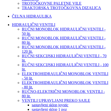
TROTOČKOVNE PALETNE VILE
TRAKTORSKA TROTOČKOVNA DIZALICA
ČELNA HIDRAULIKA
HIDRAULIČNI VENTILI
RUČNI MONOBLOK HIDRAULIČNI VENTILI -
50 lit.
RUČNI MONOBLOK HIDRAULIČNI VENTILI -
80 lit.
RUČNI MONOBLOK HIDRAULIČNI VENTILI -
120 lit.
RUČNI SEKCIJSKI HIDRAULIČNI VENTILI - 70
lit.
RUČNI SEKCIJSKI HIDRAULIČNI VENTILI - 100
lit.
ELEKTROHIDRAULIČNI MONOBLOK VENTILI
- 50 lit.
ELEKTROHIDRAULIČNI MONOBLOK VENTILI
- 80 lit.
RUČNO-ELEKTRIČNI MONOBLOK VENTILI -
80 lit.
VENTILI UPRAVLJANI PREKO SAJLE
sastavljeni sklop joystic
sastavljeni sklop 1 poz