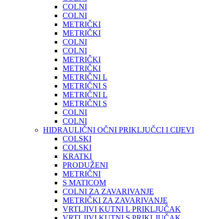
COLNI
COLNI
METRIČKI
METRIČKI
COLNI
COLNI
METRIČKI
METRIČKI
METRIČNI L
METRIČNI S
METRIČNI L
METRIČNI S
COLNI
COLNI
HIDRAULIČNI OČNI PRIKLJUČCI I CIJEVI
COLSKI
COLSKI
KRATKI
PRODUŽENI
METRIČNI
S MATICOM
COLNI ZA ZAVARIVANJE
METRIČKI ZA ZAVARIVANJE
VRTLJIVI KUTNI L PRIKLJUČAK
VRTLJIVI KUTNI S PRIKLJUČAK