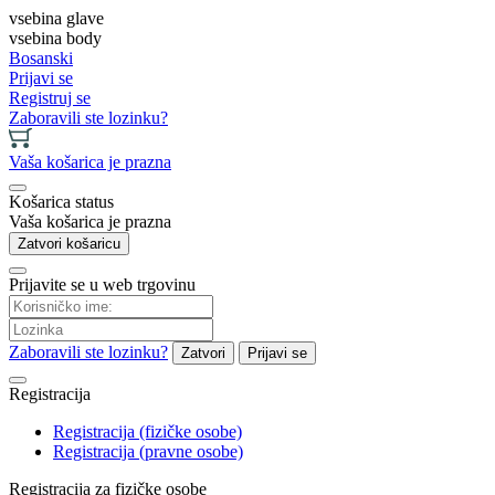
vsebina glave
vsebina body
Bosanski
Prijavi se
Registruj se
Zaboravili ste lozinku?
Vaša košarica je prazna
Košarica status
Vaša košarica je prazna
Zatvori košaricu
Prijavite se u web trgovinu
Zaboravili ste lozinku?
Zatvori
Prijavi se
Registracija
Registracija (fizičke osobe)
Registracija (pravne osobe)
Registracija za fizičke osobe