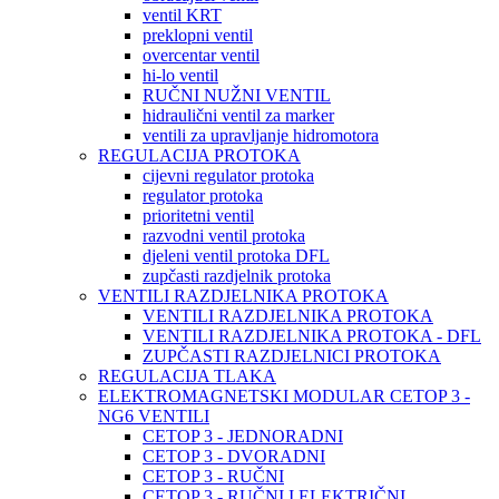
ventil KRT
preklopni ventil
overcentar ventil
hi-lo ventil
RUČNI NUŽNI VENTIL
hidraulični ventil za marker
ventili za upravljanje hidromotora
REGULACIJA PROTOKA
cijevni regulator protoka
regulator protoka
prioritetni ventil
razvodni ventil protoka
djeleni ventil protoka DFL
zupčasti razdjelnik protoka
VENTILI RAZDJELNIKA PROTOKA
VENTILI RAZDJELNIKA PROTOKA
VENTILI RAZDJELNIKA PROTOKA - DFL
ZUPČASTI RAZDJELNICI PROTOKA
REGULACIJA TLAKA
ELEKTROMAGNETSKI MODULAR CETOP 3 -
NG6 VENTILI
CETOP 3 - JEDNORADNI
CETOP 3 - DVORADNI
CETOP 3 - RUČNI
CETOP 3 - RUČNI I ELEKTRIČNI