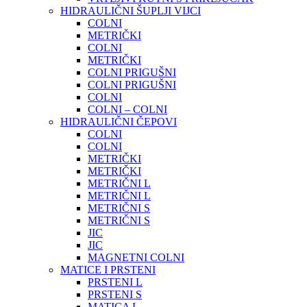
HIDRAULIČNI ŠUPLJI VIJCI
COLNI
METRIČKI
COLNI
METRIČKI
COLNI PRIGUŠNI
COLNI PRIGUŠNI
COLNI
COLNI – COLNI
HIDRAULIČNI ČEPOVI
COLNI
COLNI
METRIČKI
METRIČKI
METRIČNI L
METRIČNI L
METRIČNI S
METRIČNI S
JIC
JIC
MAGNETNI COLNI
MATICE I PRSTENI
PRSTENI L
PRSTENI S
MATICA L