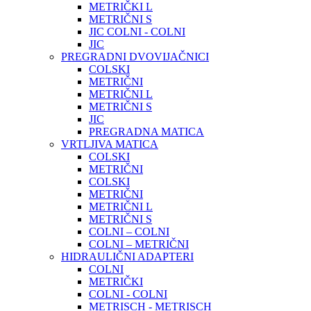
METRIČKI L
METRIČNI S
JIC COLNI - COLNI
JIC
PREGRADNI DVOVIJAČNICI
COLSKI
METRIČNI
METRIČNI L
METRIČNI S
JIC
PREGRADNA MATICA
VRTLJIVA MATICA
COLSKI
METRIČNI
COLSKI
METRIČNI
METRIČNI L
METRIČNI S
COLNI – COLNI
COLNI – METRIČNI
HIDRAULIČNI ADAPTERI
COLNI
METRIČKI
COLNI - COLNI
METRISCH - METRISCH