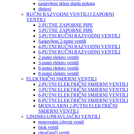
sastavljeni sklop dupla poluga
djelovi
RUČNI RAZVODNI VENTILI I ZAPORNI
VENTILI
2-PUTNE ZAPORNE PIPE
3-PUTNE ZAPORNE PIPE
3-PUTNI RUČNI RAZVODNI VENTILI
Sastavljeni 2-putni ventili
4-PUTNI RUČNI RAZVODNI VENTILI
6-PUTNI RUČNI RAZVODNI VENTILI
2-putni elektro ventili
3-putni elektro ventili
6-putni elektro ventili
8-putni elektro ventili
ELEKTRIČNI SMJERNI VENTILI
2-PUTNI ELEKTRIČNI SMJERNI VENTILI
3-PUTNI ELEKTRIČNI SMJERNI VENTILI
6-PUTNI ELEKTRIČNI SMJERNI VENTILI
8-PUTNI ELEKTRIČNI SMJERNI VENTILI
MODULARNI 2-PUTNI ELEKTRIČNI
SMJERNI VENTILI
LINIJSKI-UPRAVLJAČKI VENTILI
nepovratni cijevni ventil
blok ventil
obračajuči ventil