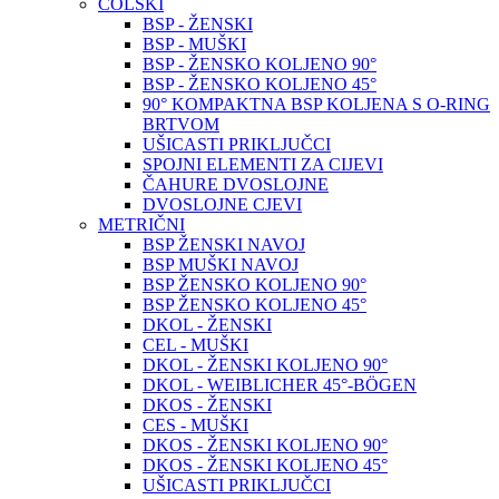
COLSKI
BSP - ŽENSKI
BSP - MUŠKI
BSP - ŽENSKO KOLJENO 90°
BSP - ŽENSKO KOLJENO 45°
90° KOMPAKTNA BSP KOLJENA S O-RING
BRTVOM
UŠICASTI PRIKLJUČCI
SPOJNI ELEMENTI ZA CIJEVI
ČAHURE DVOSLOJNE
DVOSLOJNE CJEVI
METRIČNI
BSP ŽENSKI NAVOJ
BSP MUŠKI NAVOJ
BSP ŽENSKO KOLJENO 90°
BSP ŽENSKO KOLJENO 45°
DKOL - ŽENSKI
CEL - MUŠKI
DKOL - ŽENSKI KOLJENO 90°
DKOL - WEIBLICHER 45°-BÖGEN
DKOS - ŽENSKI
CES - MUŠKI
DKOS - ŽENSKI KOLJENO 90°
DKOS - ŽENSKI KOLJENO 45°
UŠICASTI PRIKLJUČCI