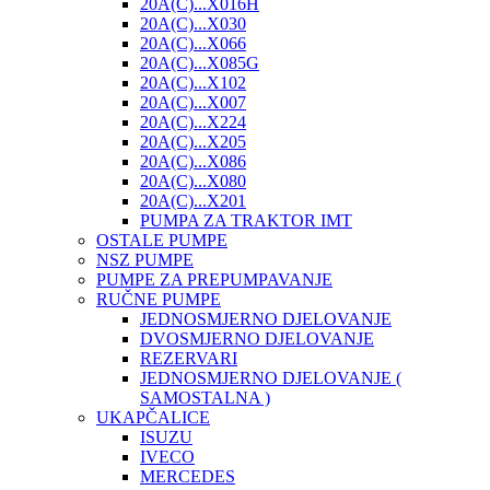
20A(C)...X016H
20A(C)...X030
20A(C)...X066
20A(C)...X085G
20A(C)...X102
20A(C)...X007
20A(C)...X224
20A(C)...X205
20A(C)...X086
20A(C)...X080
20A(C)...X201
PUMPA ZA TRAKTOR IMT
OSTALE PUMPE
NSZ PUMPE
PUMPE ZA PREPUMPAVANJE
RUČNE PUMPE
JEDNOSMJERNO DJELOVANJE
DVOSMJERNO DJELOVANJE
REZERVARI
JEDNOSMJERNO DJELOVANJE (
SAMOSTALNA )
UKAPČALICE
ISUZU
IVECO
MERCEDES