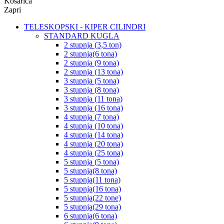
Košarica
Zapri
TELESKOPSKI - KIPER CILINDRI
STANDARD KUGLA
2 stupnja (3,5 ton)
2 stupnja(6 tona)
2 stupnja (9 tona)
2 stupnja (13 tona)
3 stupnja (5 tona)
3 stupnja (8 tona)
3 stupnja (11 tona)
3 stupnja (16 tona)
4 stupnja (7 tona)
4 stupnja (10 tona)
4 stupnja (14 tona)
4 stupnja (20 tona)
4 stupnja (25 tona)
5 stupnja (5 tona)
5 stupnja(8 tona)
5 stupnja(11 tona)
5 stupnja(16 tona)
5 stupnja(22 tone)
5 stupnja(29 tona)
6 stupnja(6 tona)