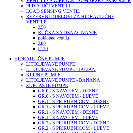
VENTILI ZA CJEPAČE I ŠUMARSKE PRIKOLICE
PLIVAJUČI VENTILI
LOAD SENSING VENTIL
REZERVNI DIJELOVI ZA HIDRAULIČNE
VENTILE
Z50
RUČKA ZA OZNAČIVANJE
poklopac ventila
Z80
P120
HIDRAULIČNE PUMPE
LITOLJEVANE PUMPE
LITOLJEVANE PUMPE ITALIAN
KLIPNE PUMPE
LITOLJEVANE PUMPE - BANANA
ZUPČASTE PUMPE
GR.0 - S NAVOJEM - DESNE
GR.0 - S NAVOJEM - LIJEVE
GR.1 - S PRIRUBNICOM - DESNE
GR.1 - S PRIRUBNICOM - LIJEVE
GR.1 - S NAVOJEM - DESNE
GR.1 - S NAVOJEM - LIJEVE
GR.2 - S PRIRUBNICOM - DESNE
GR.2 - S PRIRUBNICOM - LIJEVE