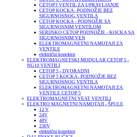
CETOP3 VENTIL ZA UPRAVLJANJE
CETOP KOCKA- PODNOŽJE BEZ
SIGURNOSNOG VENTILA
CETOP KOCKA - PODNOŽJE SA
SIGURNOSNIM VENTILOM
SERIJSKO CETOP PODNOŽJE - KOCKA SA
SIGURNOSNIM VEN
ELEKTROMAGNETNI NAMOTAJI ZA
VENTILE
električni konektor
ELEKTROMAGNETSKI MODULAR CETOP 5 -
NG10 VENTILI
CETOP 5 - DVORADNI
CETOP 5 KOCKA- PODNOŽJE BEZ
SIGURNOSNOG VENTILA
ELEKTROMAGNETNI NAMOTAJI ZA
VENTILE CETOP 5
ELEKTROMAGNETNI YEAT VENTILI
ELEKTRO MAGNETNI NAMOTAJI - ŠPULE
12 V
24V
48V
230V
električni konektor
DALJINSKE RUČICE