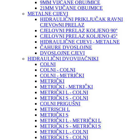
9MM VIJČANE OBUJMICE
21MM VIJČANE OBUJMICE
METALNE CIJEVI
HIDRAULIČNI PRIKLJUČAK RAVNI
CJEVOvNI PRELAZ
CJELOVNI PRELAZ KOLJENO 90°
CJELOVNI PRELAZ KOLJENO 45°
HIDRAULIČNE CIJEVI - METALNE
ČAHURE DVOSLOJNE
DVOSLOJNE CJEVI
HIDRAULIČNI DVOVIJAČNIKI
COLNI
COLNI - COLNI
COLNI - METRIČKI
METRIČKI
METRIČKI - METRIČKI
METRIČKI L - COLNI
METRIČKI S - COLNI
COLNI PRIGUŠNI
METRISCH L
METRIČKI S
METRIČKI L - METRIČKI L
METRIČKI S - METRIČKI S
METRIČKI L - COLNI
METRIČKI S - COLNI