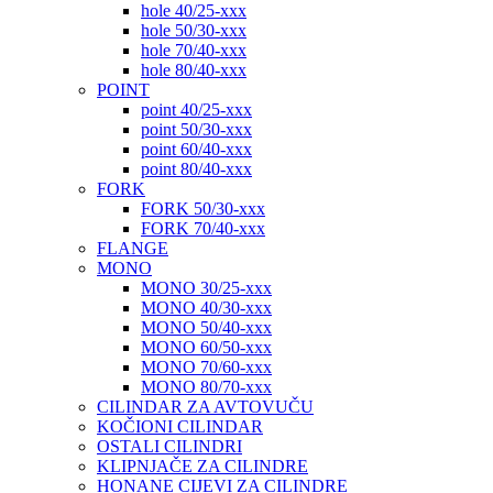
hole 40/25-xxx
hole 50/30-xxx
hole 70/40-xxx
hole 80/40-xxx
POINT
point 40/25-xxx
point 50/30-xxx
point 60/40-xxx
point 80/40-xxx
FORK
FORK 50/30-xxx
FORK 70/40-xxx
FLANGE
MONO
MONO 30/25-xxx
MONO 40/30-xxx
MONO 50/40-xxx
MONO 60/50-xxx
MONO 70/60-xxx
MONO 80/70-xxx
CILINDAR ZA AVTOVUČU
KOČIONI CILINDAR
OSTALI CILINDRI
KLIPNJAČE ZA CILINDRE
HONANE CIJEVI ZA CILINDRE