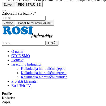
Zatvori
REGISTRUJ SE
Zaboravili ste lozinku?
Zatvori
Pošaljite mi novu lozinku
TRAŽI
O nama
GDJE SMO
Kontakt
Izračuni u hidraulici
Kalkulacija hidraulični cjepac
Kalkulacija hidraulični agregat
Kalkulacija hidraulični cilindar
Projekti klijenata
Rosi Teh TV
Profile
Košarica
Zapri