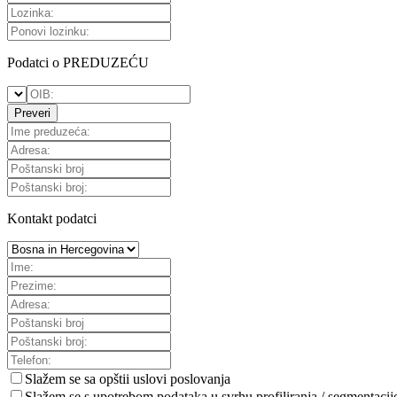
Podatci o PREDUZEĆU
Preveri
Kontakt podatci
Slažem se sa
opštii uslovi poslovanja
Slažem se s upotrebom podataka u svrhu profiliranja / segmentacij