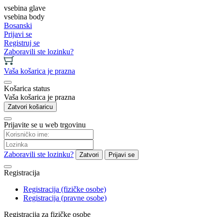
vsebina glave
vsebina body
Bosanski
Prijavi se
Registruj se
Zaboravili ste lozinku?
Vaša košarica je prazna
Košarica status
Vaša košarica je prazna
Zatvori košaricu
Prijavite se u web trgovinu
Zaboravili ste lozinku?
Zatvori
Prijavi se
Registracija
Registracija (fizičke osobe)
Registracija (pravne osobe)
Registracija za fizičke osobe