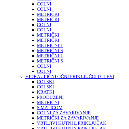
COLNI
COLNI
METRIČKI
METRIČKI
COLNI
COLNI
METRIČKI
METRIČKI
METRIČNI L
METRIČNI S
METRIČNI L
METRIČNI S
COLNI
COLNI
HIDRAULIČNI OČNI PRIKLJUČCI I CIJEVI
COLSKI
COLSKI
KRATKI
PRODUŽENI
METRIČNI
S MATICOM
COLNI ZA ZAVARIVANJE
METRIČKI ZA ZAVARIVANJE
VRTLJIVI KUTNI L PRIKLJUČAK
VRTLJIVI KUTNI S PRIKLJUČAK