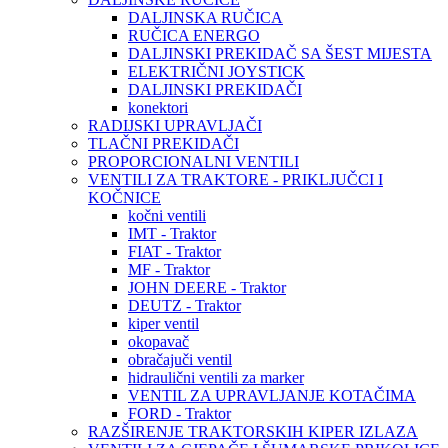
DALJINSKA RUČICA
RUČICA ENERGO
DALJINSKI PREKIDAČ SA ŠEST MIJESTA
ELEKTRIČNI JOYSTICK
DALJINSKI PREKIDAČI
konektori
RADIJSKI UPRAVLJAČI
TLAČNI PREKIDAČI
PROPORCIONALNI VENTILI
VENTILI ZA TRAKTORE - PRIKLJUČCI I
KOČNICE
kočni ventili
IMT - Traktor
FIAT - Traktor
MF - Traktor
JOHN DEERE - Traktor
DEUTZ - Traktor
kiper ventil
okopavač
obračajuči ventil
hidraulični ventili za marker
VENTIL ZA UPRAVLJANJE KOTAČIMA
FORD - Traktor
RAZŠIRENJE TRAKTORSKIH KIPER IZLAZA