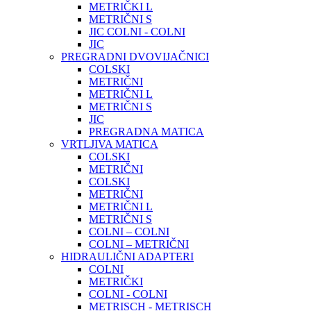
METRIČKI L
METRIČNI S
JIC COLNI - COLNI
JIC
PREGRADNI DVOVIJAČNICI
COLSKI
METRIČNI
METRIČNI L
METRIČNI S
JIC
PREGRADNA MATICA
VRTLJIVA MATICA
COLSKI
METRIČNI
COLSKI
METRIČNI
METRIČNI L
METRIČNI S
COLNI – COLNI
COLNI – METRIČNI
HIDRAULIČNI ADAPTERI
COLNI
METRIČKI
COLNI - COLNI
METRISCH - METRISCH