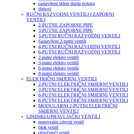
sastavljeni sklop dupla poluga
djelovi
RUČNI RAZVODNI VENTILI I ZAPORNI
VENTILI
2-PUTNE ZAPORNE PIPE
3-PUTNE ZAPORNE PIPE
3-PUTNI RUČNI RAZVODNI VENTILI
Sastavljeni 2-putni ventili
4-PUTNI RUČNI RAZVODNI VENTILI
6-PUTNI RUČNI RAZVODNI VENTILI
2-putni elektro ventili
3-putni elektro ventili
6-putni elektro ventili
8-putni elektro ventili
ELEKTRIČNI SMJERNI VENTILI
2-PUTNI ELEKTRIČNI SMJERNI VENTILI
3-PUTNI ELEKTRIČNI SMJERNI VENTILI
6-PUTNI ELEKTRIČNI SMJERNI VENTILI
8-PUTNI ELEKTRIČNI SMJERNI VENTILI
MODULARNI 2-PUTNI ELEKTRIČNI
SMJERNI VENTILI
LINIJSKI-UPRAVLJAČKI VENTILI
nepovratni cijevni ventil
blok ventil
obračajuči ventil