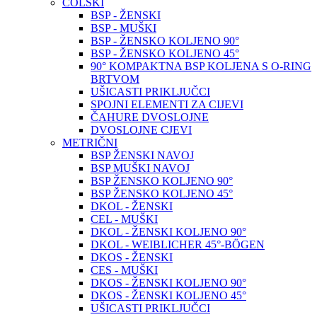
COLSKI
BSP - ŽENSKI
BSP - MUŠKI
BSP - ŽENSKO KOLJENO 90°
BSP - ŽENSKO KOLJENO 45°
90° KOMPAKTNA BSP KOLJENA S O-RING
BRTVOM
UŠICASTI PRIKLJUČCI
SPOJNI ELEMENTI ZA CIJEVI
ČAHURE DVOSLOJNE
DVOSLOJNE CJEVI
METRIČNI
BSP ŽENSKI NAVOJ
BSP MUŠKI NAVOJ
BSP ŽENSKO KOLJENO 90°
BSP ŽENSKO KOLJENO 45°
DKOL - ŽENSKI
CEL - MUŠKI
DKOL - ŽENSKI KOLJENO 90°
DKOL - WEIBLICHER 45°-BÖGEN
DKOS - ŽENSKI
CES - MUŠKI
DKOS - ŽENSKI KOLJENO 90°
DKOS - ŽENSKI KOLJENO 45°
UŠICASTI PRIKLJUČCI