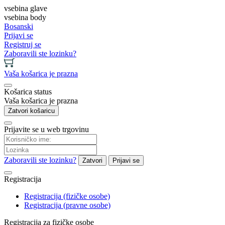
vsebina glave
vsebina body
Bosanski
Prijavi se
Registruj se
Zaboravili ste lozinku?
Vaša košarica je prazna
Košarica status
Vaša košarica je prazna
Zatvori košaricu
Prijavite se u web trgovinu
Zaboravili ste lozinku?
Zatvori
Prijavi se
Registracija
Registracija (fizičke osobe)
Registracija (pravne osobe)
Registracija za fizičke osobe