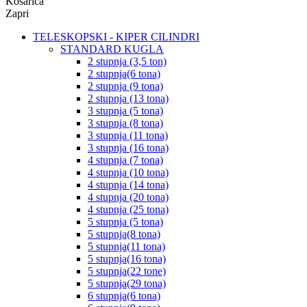
Košarica
Zapri
TELESKOPSKI - KIPER CILINDRI
STANDARD KUGLA
2 stupnja (3,5 ton)
2 stupnja(6 tona)
2 stupnja (9 tona)
2 stupnja (13 tona)
3 stupnja (5 tona)
3 stupnja (8 tona)
3 stupnja (11 tona)
3 stupnja (16 tona)
4 stupnja (7 tona)
4 stupnja (10 tona)
4 stupnja (14 tona)
4 stupnja (20 tona)
4 stupnja (25 tona)
5 stupnja (5 tona)
5 stupnja(8 tona)
5 stupnja(11 tona)
5 stupnja(16 tona)
5 stupnja(22 tone)
5 stupnja(29 tona)
6 stupnja(6 tona)