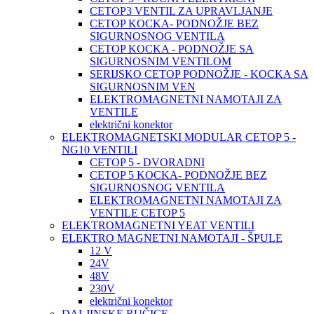
CETOP3 VENTIL ZA UPRAVLJANJE
CETOP KOCKA- PODNOŽJE BEZ
SIGURNOSNOG VENTILA
CETOP KOCKA - PODNOŽJE SA
SIGURNOSNIM VENTILOM
SERIJSKO CETOP PODNOŽJE - KOCKA SA
SIGURNOSNIM VEN
ELEKTROMAGNETNI NAMOTAJI ZA
VENTILE
električni konektor
ELEKTROMAGNETSKI MODULAR CETOP 5 -
NG10 VENTILI
CETOP 5 - DVORADNI
CETOP 5 KOCKA- PODNOŽJE BEZ
SIGURNOSNOG VENTILA
ELEKTROMAGNETNI NAMOTAJI ZA
VENTILE CETOP 5
ELEKTROMAGNETNI YEAT VENTILI
ELEKTRO MAGNETNI NAMOTAJI - ŠPULE
12 V
24V
48V
230V
električni konektor
DALJINSKE RUČICE