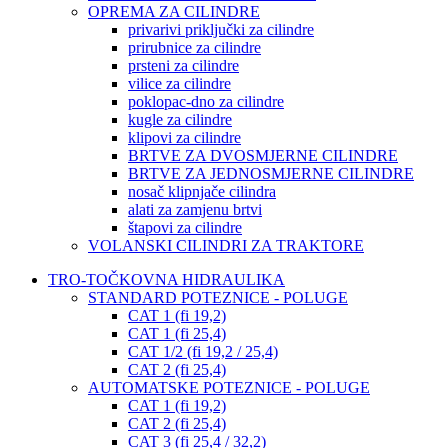
OPREMA ZA CILINDRE
privarivi priključki za cilindre
prirubnice za cilindre
prsteni za cilindre
vilice za cilindre
poklopac-dno za cilindre
kugle za cilindre
klipovi za cilindre
BRTVE ZA DVOSMJERNE CILINDRE
BRTVE ZA JEDNOSMJERNE CILINDRE
nosač klipnjače cilindra
alati za zamjenu brtvi
štapovi za cilindre
VOLANSKI CILINDRI ZA TRAKTORE
TRO-TOČKOVNA HIDRAULIKA
STANDARD POTEZNICE - POLUGE
CAT 1 (fi 19,2)
CAT 1 (fi 25,4)
CAT 1/2 (fi 19,2 / 25,4)
CAT 2 (fi 25,4)
AUTOMATSKE POTEZNICE - POLUGE
CAT 1 (fi 19,2)
CAT 2 (fi 25,4)
CAT 3 (fi 25,4 / 32,2)