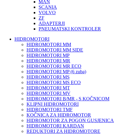
MAN
SCANIA
VOLVO
ZF
ADAPTERJI
PNEUMATSKI KONTROLER
HIDROMOTORI
HIDROMOTORI MM
HIDROMOTORI MM SIDE
HIDROMOTORI MP
HIDROMOTORI MR
HIDROMOTORI MR ECO
HIDROMOTORI MP (6 zuba)
HIDROMOTORI MS
HIDROMOTORI MS ECO
HIDROMOTORI MT
HIDROMOTORI MV
HIDROMOTORI B/MR - S KOČNICOM
KLIPNI HIDROMOTORI
HIDROMOTORI TMF
KOČNICA ZA HIDROMOTOR
HIDROMOTOR ZA POGON GUSJENICA
HIDROMOTORI KARDAN
REDUKTORI ZA HIDROMOTORE