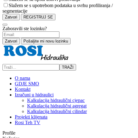
Slažem se s upotrebom podataka u svrhu profiliranja /
segmentacije
Zatvori
REGISTRUJ SE
Zaboravili ste lozinku?
Zatvori
Pošaljite mi novu lozinku
TRAŽI
O nama
GDJE SMO
Kontakt
Izračuni u hidraulici
Kalkulacija hidraulični cjepac
Kalkulacija hidraulični agregat
Kalkulacija hidraulični cilindar
Projekti klijenata
Rosi Teh TV
Profile