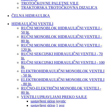
TROTOČKOVNE PALETNE VILE
TRAKTORSKA TROTOČKOVNA DIZALICA
ČELNA HIDRAULIKA
HIDRAULIČNI VENTILI
RUČNI MONOBLOK HIDRAULIČNI VENTILI -
50 lit.
RUČNI MONOBLOK HIDRAULIČNI VENTILI -
80 lit.
RUČNI MONOBLOK HIDRAULIČNI VENTILI -
120 lit.
RUČNI SEKCIJSKI HIDRAULIČNI VENTILI - 70
lit.
RUČNI SEKCIJSKI HIDRAULIČNI VENTILI - 100
lit.
ELEKTROHIDRAULIČNI MONOBLOK VENTILI
- 50 lit.
ELEKTROHIDRAULIČNI MONOBLOK VENTILI
- 80 lit.
RUČNO-ELEKTRIČNI MONOBLOK VENTILI -
80 lit.
VENTILI UPRAVLJANI PREKO SAJLE
sastavljeni sklop joystic
sastavljeni sklop 1 poz