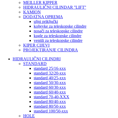
MEILLER KIPPER
HIDRAULIČNI CILINDAR ''LIFT''
KAMION
DODATNA OPREMA
uljni priključki
koljevke za teleskopske cilindre
nosači za teleskopske cilindre
kugle za teleskopske cilindre
ventili za teleskopske cilindre
KIPER CIJEVI
PROJEKTIRANJE CILINDRA
HIDRAULIČNI CILINDRI
STANDARD
standard 25/16-xxx
standard 32/20-xxx
standard 40/25-xxx
standard 50/30-xxx
standard 60/30-xxx
standard 60/40-xxx
standard 70-40-XXX
standard 80/40-xxx
standard 80/50-xxx
standard 100/50-xxx
HOLE