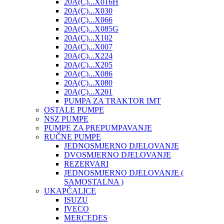
20A(C)...X016H
20A(C)...X030
20A(C)...X066
20A(C)...X085G
20A(C)...X102
20A(C)...X007
20A(C)...X224
20A(C)...X205
20A(C)...X086
20A(C)...X080
20A(C)...X201
PUMPA ZA TRAKTOR IMT
OSTALE PUMPE
NSZ PUMPE
PUMPE ZA PREPUMPAVANJE
RUČNE PUMPE
JEDNOSMJERNO DJELOVANJE
DVOSMJERNO DJELOVANJE
REZERVARI
JEDNOSMJERNO DJELOVANJE (
SAMOSTALNA )
UKAPČALICE
ISUZU
IVECO
MERCEDES