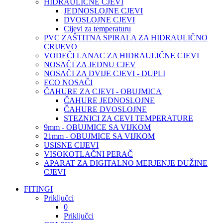
HIDRAULIČNE CJEVI
JEDNOSLOJNE CJEVI
DVOSLOJNE CJEVI
Cijevi za temperaturu
PVC ZAŠTITNA SPIRALA ZA HIDRAULIČNO
CRIJEVO
VODEČI LANAC ZA HIDRAULIČNE CJEVI
NOSAČI ZA JEDNU CJEV
NOSAČI ZA DVIJE CJEVI - DUPLI
ECO NOSAČI
ČAHURE ZA CJEVI - OBUJMICA
ČAHURE JEDNOSLOJNE
ČAHURE DVOSLOJNE
STEZNICI ZA CEVI TEMPERATURE
9mm - OBUJMICE SA VIJKOM
21mm - OBUJMICE SA VIJKOM
USISNE CIJEVI
VISOKOTLAČNI PERAČ
APARAT ZA DIGITALNO MERJENJE DUŽINE
CJEVI
FITINGI
Priključci
0
Priključci