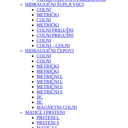
HIDRAULIČNI ŠUPLJI VIJCI
COLNI
METRIČKI
COLNI
METRIČKI
COLNI PRIGUŠNI
COLNI PRIGUŠNI
COLNI
COLNI – COLNI
HIDRAULIČNI ČEPOVI
COLNI
COLNI
METRIČKI
METRIČKI
METRIČNI L
METRIČNI L
METRIČNI S
METRIČNI S
JIC
JIC
MAGNETNI COLNI
MATICE I PRSTENI
PRSTENI L
PRSTENI S
MATICA L