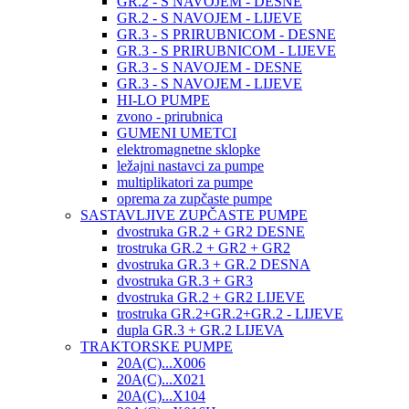
GR.2 - S NAVOJEM - DESNE
GR.2 - S NAVOJEM - LIJEVE
GR.3 - S PRIRUBNICOM - DESNE
GR.3 - S PRIRUBNICOM - LIJEVE
GR.3 - S NAVOJEM - DESNE
GR.3 - S NAVOJEM - LIJEVE
HI-LO PUMPE
zvono - prirubnica
GUMENI UMETCI
elektromagnetne sklopke
ležajni nastavci za pumpe
multiplikatori za pumpe
oprema za zupčaste pumpe
SASTAVLJIVE ZUPČASTE PUMPE
dvostruka GR.2 + GR2 DESNE
trostruka GR.2 + GR2 + GR2
dvostruka GR.3 + GR.2 DESNA
dvostruka GR.3 + GR3
dvostruka GR.2 + GR2 LIJEVE
trostruka GR.2+GR.2+GR.2 - LIJEVE
dupla GR.3 + GR.2 LIJEVA
TRAKTORSKE PUMPE
20A(C)...X006
20A(C)...X021
20A(C)...X104