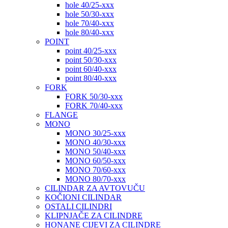
hole 40/25-xxx
hole 50/30-xxx
hole 70/40-xxx
hole 80/40-xxx
POINT
point 40/25-xxx
point 50/30-xxx
point 60/40-xxx
point 80/40-xxx
FORK
FORK 50/30-xxx
FORK 70/40-xxx
FLANGE
MONO
MONO 30/25-xxx
MONO 40/30-xxx
MONO 50/40-xxx
MONO 60/50-xxx
MONO 70/60-xxx
MONO 80/70-xxx
CILINDAR ZA AVTOVUČU
KOČIONI CILINDAR
OSTALI CILINDRI
KLIPNJAČE ZA CILINDRE
HONANE CIJEVI ZA CILINDRE