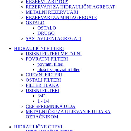
REZERVUARI 'TOP'
REZERVARI ZA HIDRAULIČNI AGREGAT
METALNI REZERVUARI
REZERVARI ZA MINI AGREGATE
OSTALO
OSTALO
DRUGO
SASTAVLJENI AGREGATI
HIDRAULIČNI FILTERI
USISNI FILTERI METALNI
POVRATNI FILTERI
povratni filteri
ulošci za povratni filter
CIJEVNI FILTERI
OSTALI FILTERI
FILTER TLAKA
USISNI FILTERI
3/4"
1 - 1/4
ČEP SPREMNIKA ULJA
METALNI ČEP ZA ULJEVANJE ULJA SA
OZRAČNIKOM
HIDRAULIČNE CIJEVI