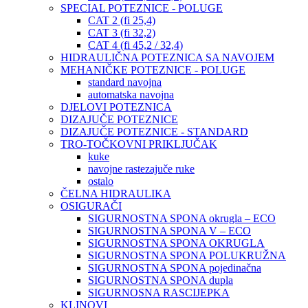
SPECIAL POTEZNICE - POLUGE
CAT 2 (fi 25,4)
CAT 3 (fi 32,2)
CAT 4 (fi 45,2 / 32,4)
HIDRAULIČNA POTEZNICA SA NAVOJEM
MEHANIČKE POTEZNICE - POLUGE
standard navojna
automatska navojna
DJELOVI POTEZNICA
DIZAJUČE POTEZNICE
DIZAJUČE POTEZNICE - STANDARD
TRO-TOČKOVNI PRIKLJUČAK
kuke
navojne rastezajuče ruke
ostalo
ČELNA HIDRAULIKA
OSIGURAČI
SIGURNOSTNA SPONA okrugla – ECO
SIGURNOSTNA SPONA V – ECO
SIGURNOSTNA SPONA OKRUGLA
SIGURNOSTNA SPONA POLUKRUŽNA
SIGURNOSTNA SPONA pojedinačna
SIGURNOSTNA SPONA dupla
SIGURNOSNA RASCIJEPKA
KLINOVI