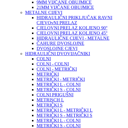
9MM VIJČANE OBUJMICE
21MM VIJČANE OBUJMICE
METALNE CIJEVI
HIDRAULIČNI PRIKLJUČAK RAVNI
CJEVOvNI PRELAZ
CJELOVNI PRELAZ KOLJENO 90°
CJELOVNI PRELAZ KOLJENO 45°
HIDRAULIČNE CIJEVI - METALNE
ČAHURE DVOSLOJNE
DVOSLOJNE CJEVI
HIDRAULIČNI DVOVIJAČNIKI
COLNI
COLNI - COLNI
COLNI - METRIČKI
METRIČKI
METRIČKI - METRIČKI
METRIČKI L - COLNI
METRIČKI S - COLNI
COLNI PRIGUŠNI
METRISCH L
METRIČKI S
METRIČKI L - METRIČKI L
METRIČKI S - METRIČKI S
METRIČKI L - COLNI
METRIČKI S - COLNI