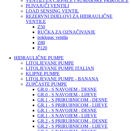
VENTILI ZA CJEPAČE I ŠUMARSKE PRIKOLICE
PLIVAJUČI VENTILI
LOAD SENSING VENTIL
REZERVNI DIJELOVI ZA HIDRAULIČNE
VENTILE
Z50
RUČKA ZA OZNAČIVANJE
poklopac ventila
Z80
P120
HIDRAULIČNE PUMPE
LITOLJEVANE PUMPE
LITOLJEVANE PUMPE ITALIAN
KLIPNE PUMPE
LITOLJEVANE PUMPE - BANANA
ZUPČASTE PUMPE
GR.0 - S NAVOJEM - DESNE
GR.0 - S NAVOJEM - LIJEVE
GR.1 - S PRIRUBNICOM - DESNE
GR.1 - S PRIRUBNICOM - LIJEVE
GR.1 - S NAVOJEM - DESNE
GR.1 - S NAVOJEM - LIJEVE
GR.2 - S PRIRUBNICOM - DESNE
GR.2 - S PRIRUBNICOM - LIJEVE