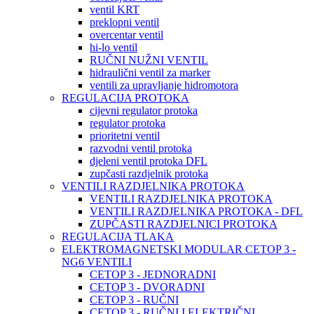
ventil KRT
preklopni ventil
overcentar ventil
hi-lo ventil
RUČNI NUŽNI VENTIL
hidraulični ventil za marker
ventili za upravljanje hidromotora
REGULACIJA PROTOKA
cijevni regulator protoka
regulator protoka
prioritetni ventil
razvodni ventil protoka
djeleni ventil protoka DFL
zupčasti razdjelnik protoka
VENTILI RAZDJELNIKA PROTOKA
VENTILI RAZDJELNIKA PROTOKA
VENTILI RAZDJELNIKA PROTOKA - DFL
ZUPČASTI RAZDJELNICI PROTOKA
REGULACIJA TLAKA
ELEKTROMAGNETSKI MODULAR CETOP 3 -
NG6 VENTILI
CETOP 3 - JEDNORADNI
CETOP 3 - DVORADNI
CETOP 3 - RUČNI
CETOP 3 - RUČNI I ELEKTRIČNI